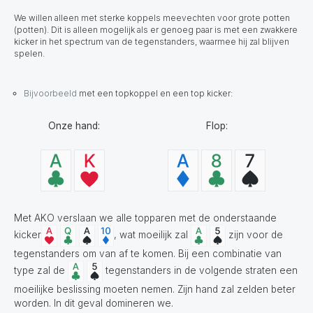
We willen alleen met sterke koppels meevechten voor grote potten
(potten). Dit is alleen mogelijk als er genoeg paar is met een zwakkere
kicker in het spectrum van de tegenstanders, waarmee hij zal blijven
spelen.
Bijvoorbeeld
met een topkoppel en een top kicker:
Onze hand:
Flop:
Met AKO verslaan we alle topparen met de onderstaande
kicker
, wat moeilijk zal
zijn voor de
tegenstanders om van af te komen. Bij een combinatie van
type zal de
tegenstanders in de volgende straten een
moeilijke beslissing moeten nemen. Zijn hand zal zelden beter
worden. In dit geval domineren we.