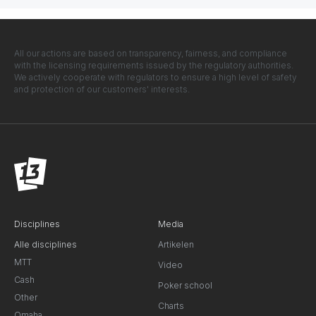
All our actions are based on transparency, fairness, and compliance
with the licensing requirements issued by the regulatory authorities.
We actively cooperate with regulators to ensure a high level of safety
and protection of our customers' interests.
Disciplines
Media
Alle disciplines
Artikelen
MTT
Video
Cash
Poker school
Other
Charts
Omaha