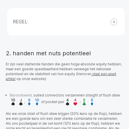
REGEL:
2. handen met nuts potentieel
Er zijn veel startende handen die geen hoge absolute equity hebben,
maar een goede speelbaarheid hebben vanwege het nationale
potentieel en de stabiliteit van hun equity (hierover
staat een apart
artikel
op onze website).
Bijvoorbeeld,
suited connectors verzamelen straight of flush draw
,
of pocket pair
-
Als we onze strait of flush draw krijgen (20% kans op de flop), hebben
we een goede kans om een zeer sterke combinatie te verzamelen.
Als ons pocketpaar in de set komt (12% kans op de flop), hebben we
grote kracht en tegelijkertijd een slecht leesbare combinatie. Als de