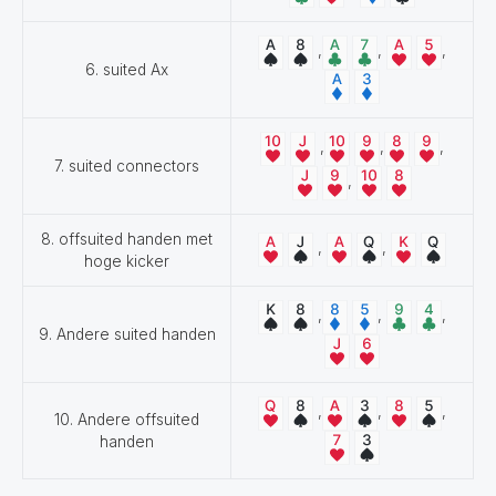
,
,
,
6. suited Ax
,
,
,
7. suited connectors
,
8. offsuited handen met
,
,
hoge kicker
,
,
,
9. Andere suited handen
,
,
,
10. Andere offsuited
handen