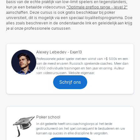
basis van de echte praktijk van low-limit spelers en tegenstanders,
kun je een betaalde videocursus
"Optimale preflop range - level 2"
aanschaffen. Deze cursus is ook gratis beschikbaar bij poker
universiteit, dit is mogelijk via een speciaal loyaliteitsprogramma. Doe
alles zoals beschreven in de onderstaande link en geleidelijk aan krijg
je al onze professionele cursussen.
Alexey Lebedev - Exan13
Professionele poker speler met een winst van >$ 500k en een
van de meest ervaren Russisch sprekende coaches. Meer dan
4.000 individuele trainingen en tien jaar ervaring. Auteur
van videocursussen. Website-eigenaar.
Schrijf ons
Poker school
In dit gedeelte heeft ons coachingkorps al het beste
gestructureerd om het spel consequent te bestuderen en uw
kansen op succes in elke discipline te vergroten.