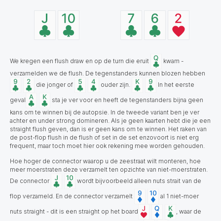
We kregen een flush draw en op de turn die eruit
kwam -
verzamelden we de flush. De tegenstanders kunnen blozen hebben
die jonger of
ouder zijn.
In het eerste
geval
sta je ver voor en heeft de tegenstanders bijna geen
kans om te winnen bij de autopsie. In de tweede variant ben je ver
achter en under strong domineren. Als je geen kaarten hebt die je een
straight flush geven, dan is er geen kans om te winnen. Het raken van
de post-flop flush in de flush of set in de set enzovoort is niet erg
frequent, maar toch moet hier ook rekening mee worden gehouden.
Hoe hoger de connector waarop u de zeestraat wilt monteren, hoe
meer moerstraten deze verzamelt ten opzichte van niet-moerstraten.
De connector
wordt bijvoorbeeld alleen nuts strait van de
flop verzameld. En de connector verzamelt
al 1 niet-moer
nuts straight - dit is een straight op het board
, waar de