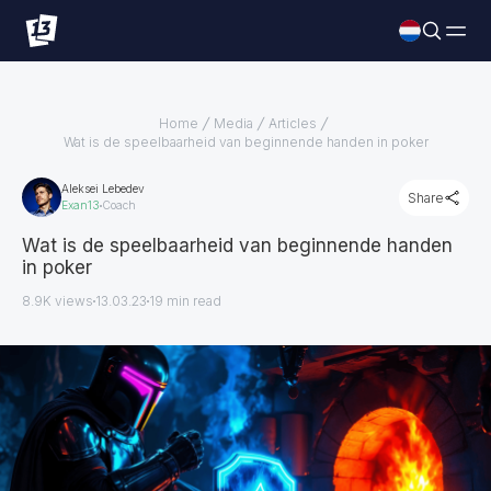
Home
Media
Articles
Wat is de speelbaarheid van beginnende handen in poker
Aleksei Lebedev
Share
Exan13
Coach
Wat is de speelbaarheid van beginnende handen
in poker
8.9K views
13.03.23
19
min read