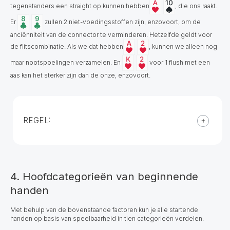
tegenstanders een straight op kunnen hebben
, die ons raakt.
Er
zullen 2 niet-voedingsstoffen zijn, enzovoort, om de
anciënniteit van de connector te verminderen. Hetzelfde geldt voor
de flitscombinatie. Als we dat hebben
, kunnen we alleen nog
maar nootspoelingen verzamelen. En
voor 1 flush met een
aas kan het sterker zijn dan de onze, enzovoort.
REGEL:
4. Hoofdcategorieën van beginnende
handen
Met behulp van de bovenstaande factoren kun je alle startende
handen op basis van speelbaarheid in tien categorieën verdelen.