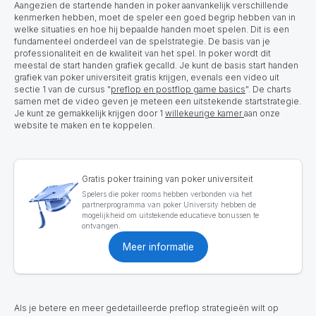
Aangezien de startende handen in poker aanvankelijk verschillende
kenmerken hebben, moet de speler een goed begrip hebben van in
welke situaties en hoe hij bepaalde handen moet spelen. Dit is een
fundamenteel onderdeel van de spelstrategie. De basis van je
professionaliteit en de kwaliteit van het spel. In poker wordt dit
meestal de start handen grafiek gecalld. Je kunt de basis start handen
grafiek van poker universiteit gratis krijgen, evenals een video uit
sectie 1 van de cursus "
preflop en postflop game basics
". De charts
samen met de video geven je meteen een uitstekende startstrategie.
Je kunt ze gemakkelijk krijgen door 1
willekeurige kamer
aan onze
website te maken en te koppelen.
Gratis poker training van poker universiteit
Spelers die poker rooms hebben verbonden via het
partnerprogramma van poker University hebben de
mogelijkheid om uitstekende educatieve bonussen te
ontvangen.
Meer informatie
Als je betere en meer gedetailleerde preflop strategieën wilt op