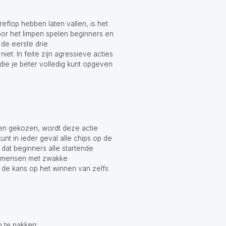
reflop hebben laten vallen, is het
oor het limpen spelen beginners en
 de eerste drie
et. In feite zijn agressieve acties
 die je beter volledig kunt opgeven
ebben gekozen, wordt deze actie
unt in ieder geval alle chips op de
dat beginners alle startende
at mensen met zwakke
t de kans op het winnen van zelfs
p te pakken;