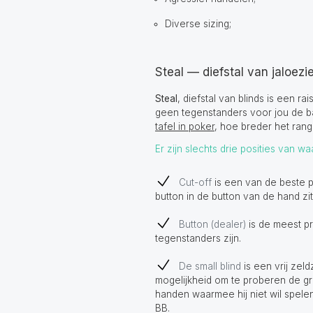
Diverse sizing;
​​​​Steal — diefstal van jaloez
Steal
, diefstal van blinds is een r
geen tegenstanders voor jou de ba
tafel in poker
, hoe breder het rang
Er zijn slechts drie posities van wa
Cut-off
is een van de beste p
button in de button van de hand zit
Button (dealer)
is de meest pr
tegenstanders zijn.
De small blind
is een vrij zel
mogelijkheid om te proberen de g
handen waarmee hij niet wil spelen
BB.