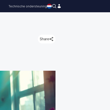
s
Technische ondersteuning
Share