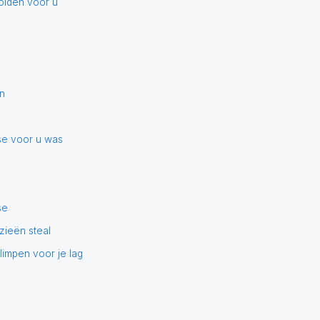
folden voor u
ën
ise voor u was
ise
zieën steal
 limpen voor je lag