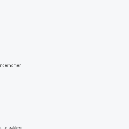
n ondernomen.
op te pakken