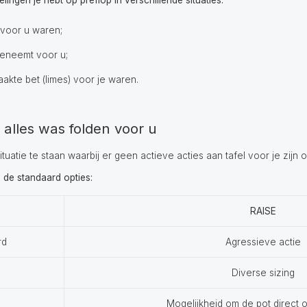
delingen je hebt op preflop in verschillende situaties:
voor u waren;
eneemt voor u;
akte bet (limes) voor je waren.
s alles was folden voor u
tuatie te staan waarbij er geen actieve acties aan tafel voor je zij
n de standaard opties:
RAISE
rd
Agressieve actie
Diverse sizing
Mogelijkheid om de pot direct 