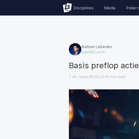
Disciplines
Media
Poker 
Aleksei Lebedev
Exan13
Coach
Basis preflop acti
7.4K views
18.08.22
16
min read