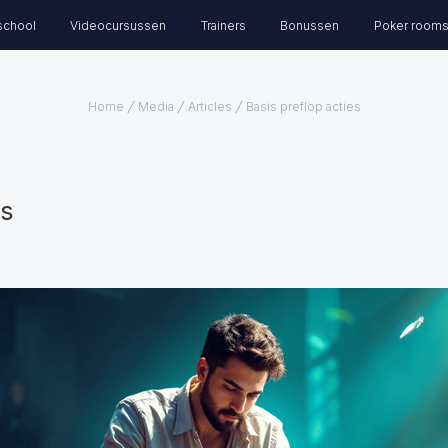
school
Videocursussen
Trainers
Bonussen
Poker room
Home
Media
Articles
Basis preflop acties
es