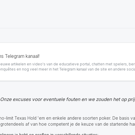
ns Telegram kanaal!
nieuwe artikelen en video's van de educatieve portal, chatten met spelers, be
enquêtes en nog veel meer in het Telegram kanaal van de site en andere soc
 Onze excuses voor eventuele fouten en we zouden het op prijs 
 no-limit Texas Hold 'em en enkele andere soorten poker. De basis va
 grotendeels af van hoe competent je de keuze van de startende ha