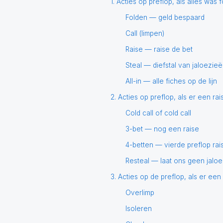
1. Acties op preflop, als alles was 
Folden — geld bespaard
Call (limpen)
Raise — raise de bet
​​​​Steal — diefstal van jaloezie
All-in — alle fiches op de lijn
2. Acties op preflop, als er een ra
Cold call of cold call
3-bet — nog een raise
4-betten — vierde preflop ra
Resteal — laat ons geen jaloe
3. Acties op de preflop, als er een
Overlimp
Isoleren