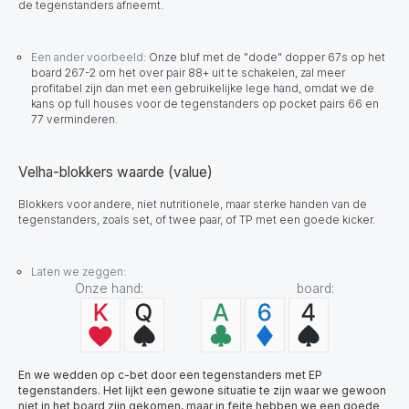
de tegenstanders afneemt.
Een ander voorbeeld
:
Onze bluf met de "dode" dopper 67s op het
board 267-2 om het over pair 88+ uit te schakelen, zal meer
profitabel zijn dan met een gebruikelijke lege hand, omdat we de
kans op full houses voor de tegenstanders op pocket pairs 66 en
77 verminderen.
Velha-blokkers waarde (value)
Blokkers voor andere, niet nutritionele, maar sterke handen van de
tegenstanders, zoals set, of twee paar, of TP met een goede kicker.
Laten we zeggen:
Onze hand: board:
En we wedden op c-bet door een tegenstanders met EP
tegenstanders. Het lijkt een gewone situatie te zijn waar we gewoon
niet in het board zijn gekomen, maar in feite hebben we een goede