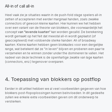
All-in of call all-in
Heel vaak zie je situaties waarin in de push-fold stage spelers all-in
zetten of accepteren met eerder marginaal handen, zoals zwakke
connectors of gewoon kleine kaarten. Hier kunnen we het hebben
over een variant van de theorie van blokkers, die voorwaardelijk het
concept
van "levende kaarten"
kan worden gecalld. De berekening
wordt gemaakt op het feit dat meestal all-in wordt geplaatst (of
geaccepteerd) met voldoende sterke handen: Ah of broadway
kaarten. Kleine kaarten hebben geen blokkades voor een dergelijke
range, wat betekent dat ze "in leven" blijven en proberen een paar te
verzamelen en te winnen zonder under the domineren te vallen. Het
nadeel van deze techniek is de openhartige zwakte van lage kaarten
(connectors, enz.) tegenover overparen.
4. Toepassing van blokkers op postflop
Eerder in dit artikel hebben we al veel voorbeelden gegeven van hoe
blokkers post-flopoplossingen kunnen beïnvloeden. In dit gedeelte
zullen we enkele extra voorbeelden geven om dit onderwerp te
versterken.