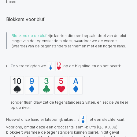
board.
Blokkers voor bluf
Blockers op de bluf
zijn kaarten die een bepaald deel van de bluf
range van de tegenstanders block, waardoor we de waarde
(waarde) van de tegenstanders aannemen met een hogere kans.
Zo
verdedigden we
op de big blind en op het board:
zonder flush draw zet de tegenstanders 2 vaten, en zet de 3e keer
op de river.
Hoewel onze hand er fatsoenlijk uitziet,
is
het een slechte kaart
voor ons, omdat deze een groot aantal semi-bluffs (QJ, KJ, J8)
blokkeert waarmee de tegenstanders kunnen barrel. In dit geval