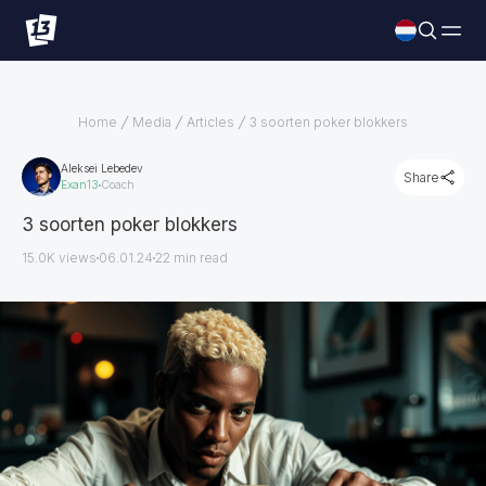
Home
Media
Articles
3 soorten poker blokkers
Aleksei Lebedev
Share
Exan13
Coach
3 soorten poker blokkers
15.0K views
06.01.24
22
min read