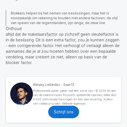
Blokkers helpen bij het nemen van beslissingen, maar het is
noodzakelijk om rekening te houden met andere factoren: de stijl
van spelen van de tegenstanders, zijn range, de draw line.
Onthoud
altijd dat de makelaarsfactor op zichzelf geen sleutelfactor is
in de beslissing. Dit is een extra factor, zou je kunnen zeggen
- een corrigerende factor. Het verhoogt of verlaagt alleen de
aannames die je al zou moeten hebben over een bepaalde
verdeling, maar creëert ze niet, alleen op basis van de
blocker factor.
Alexey Lebedev - Exan13
Professionele poker speler met een winst van >$ 500k en een
van de meest ervaren Russisch sprekende coaches. Meer dan
4.000 individuele trainingen en tien jaar ervaring. Auteur
van videocursussen. Website-eigenaar.
Schrijf ons