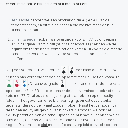
check-raise om te bluf als een bluf met blokkers.
Ten eerste
hebben we een blocker op de AQ en AK van de
tegenstanders, en dit zijn de handen die we niet met een bluf
kunnen verslaan.
En ten tweede
hebben we overcards voor zijn 77-JJ onderparen,
en in het geval van zijn call (na onze check-raise) hebben we de
equity om tot de beste combinatie te komen. Bijvoorbeeld met de
hand 9, dan zouden we niet zulke voordelen hebben bij het
bluffen.
Nog een voorbeeld. We hebben
een hand op de BB en we
hebben ons verdedigd tegen de opkomst met Co. De flop kwam uit
.
De aanwezigheid
in onze hand vermindert de kans
op dopers K7 en 78 in de tegenstanders en vermindert ook het aantal
sets met 77. Dit alles zal een gunstig effect hebben op de equity
folden in het geval van onze bluf-verhoging, omdat deze sterke
tegenstanders duidelijk niet zouden folden. Naast het verhogen van
de folden equity als gevolg van blockers, verhogen we ook het
equity potentieel van de hand. Tijdens de bluf met 79 hebben we de
kans om bij de trips van zevens te komen of in twee paar met een
negen. Daarom is de
bluf
met het 3e paar verplicht op veel soorten