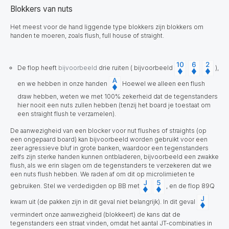
Blokkers van nuts
Het meest voor de hand liggende type blokkers zijn blokkers om
handen te moeren, zoals flush, full house of straight.
De flop heeft
bijvoorbeeld
drie ruiten ( bijvoorbeeld
),
en we hebben in onze handen
Hoewel we alleen een flush
draw hebben, weten we met 100% zekerheid dat de tegenstanders
hier nooit een nuts zullen hebben (tenzij het board je toestaat om
een straight flush te verzamelen).
De aanwezigheid van een blocker voor nut flushes of straights (op
een ongepaard board) kan bijvoorbeeld worden gebruikt voor een
zeer agressieve bluf in grote banken, waardoor een tegenstanders
zelfs zijn sterke handen kunnen ontbladeren, bijvoorbeeld een zwakke
flush, als we erin slagen om de tegenstanders te verzekeren dat we
een nuts flush hebben. We raden af om dit op microlimieten te
gebruiken. Stel we verdedigden op BB met
, en de flop 89Q
kwam uit (de pakken zijn in dit geval niet belangrijk). In dit geval
vermindert onze aanwezigheid (blokkeert) de kans dat de
tegenstanders een straat vinden, omdat het aantal JT-combinaties in