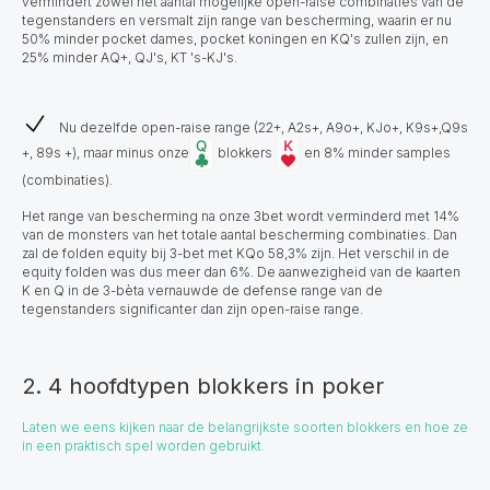
vermindert zowel het aantal mogelijke open-raise combinaties van de
tegenstanders en versmalt zijn range van bescherming, waarin er nu
50% minder pocket dames, pocket koningen en KQ's zullen zijn, en
25% minder AQ+, QJ's, KT 's-KJ's.
Nu dezelfde open-raise range (22+, A2s+, A9o+, KJo+, K9s+,Q9s
+, 89s +), maar minus onze
blokkers
en 8% minder samples
(combinaties).
Het range van bescherming na onze 3bet wordt verminderd met 14%
van de monsters van het totale aantal bescherming combinaties. Dan
zal de folden equity bij 3-bet met KQo 58,3% zijn. Het verschil in de
equity folden was dus meer dan 6%. De aanwezigheid van de kaarten
K en Q in de 3-bèta vernauwde de defense range van de
tegenstanders significanter dan zijn open-raise range.
2. 4 hoofdtypen blokkers in poker
Laten we eens kijken naar de belangrijkste soorten blokkers en hoe ze
in een praktisch spel worden gebruikt.