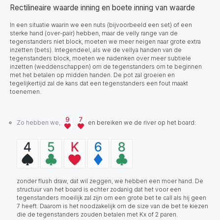
Rectilineaire waarde inning en boete inning van waarde
In een situatie waarin we een nuts (bijvoorbeeld een set) of een
sterke hand (over-pair) hebben
, maar de velly range van de
tegenstanders niet block, moeten we meer neigen naar grote extra
inzetten (bets). Integendeel, als we de vellya handen van de
tegenstanders block, moeten we nadenken over meer subtiele
inzetten (weddenschappen) om de tegenstanders om te beginnen
met het betalen op midden handen. De pot zal groeien en
tegelijkertijd zal de kans dat een tegenstanders een fout maakt
toenemen.
Zo hebben we,
en bereiken we de river op het board:
zonder flush draw, dat wil zeggen, we hebben een moer hand. De
structuur van het board is echter zodanig dat het voor een
tegenstanders moeilijk zal zijn om een grote bet te call als hij geen
7 heeft. Daarom is het noodzakelijk om de size van de bet te kiezen
die de tegenstanders zouden betalen met Kx of 2 paren.