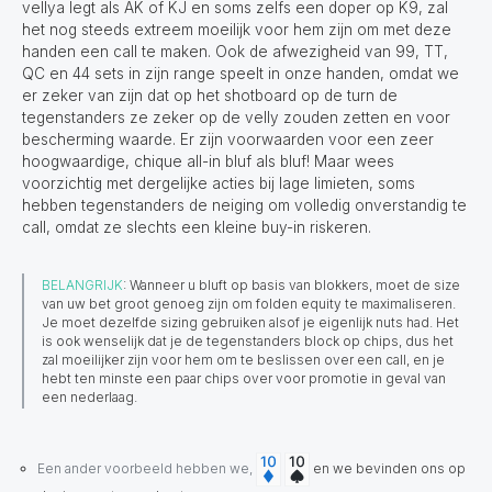
vellya legt als AK of KJ en soms zelfs een doper op K9, zal
het nog steeds extreem moeilijk voor hem zijn om met deze
handen een call te maken. Ook de afwezigheid van 99, TT,
QC en 44 sets in zijn range speelt in onze handen, omdat we
er zeker van zijn dat op het shotboard op de turn de
tegenstanders ze zeker op de velly zouden zetten en voor
bescherming waarde. Er zijn voorwaarden voor een zeer
hoogwaardige, chique all-in bluf als bluf! Maar wees
voorzichtig met dergelijke acties bij lage limieten, soms
hebben tegenstanders de neiging om volledig onverstandig te
call, omdat ze slechts een kleine buy-in riskeren.
BELANGRIJK
: Wanneer u bluft op basis van blokkers, moet de size
van uw bet groot genoeg zijn om folden equity te maximaliseren.
Je moet dezelfde sizing gebruiken alsof je eigenlijk nuts had. Het
is ook wenselijk dat je de tegenstanders block op chips, dus het
zal moeilijker zijn voor hem om te beslissen over een call, en je
hebt ten minste een paar chips over voor promotie in geval van
een nederlaag.
Een ander voorbeeld hebben we,
en we bevinden ons op