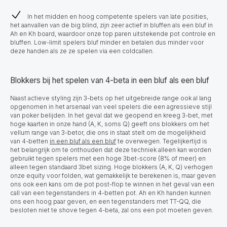
In het midden en hoog competente spelers van late posities,
het aanvallen van de big blind, zijn zeer actief in bluffen als een bluf in
Ah en Kh board, waardoor onze top paren uitstekende pot controle en
bluffen. Low-limit spelers bluf minder en betalen dus minder voor
deze handen als ze ze spelen via een coldcallen.
Blokkers bij het spelen van 4-beta in een bluf als een bluf
Naast actieve styling zijn 3-bets op het uitgebreide range ook al lang
opgenomen in het arsenaal van veel spelers die een agressieve stijl
van poker belijden. In het geval dat we geopend en kreeg 3-bet, met
hoge kaarten in onze hand (A, K, soms Q) geeft ons blokkers om het
vellum range van 3-betor, die ons in staat stelt om de mogelijkheid
van 4-betten
in een bluf als een bluf
te overwegen. Tegelijkertijd is
het belangrijk om te onthouden dat deze techniek alleen kan worden
gebruikt tegen spelers met een hoge 3bet-score (8% of meer) en
alleen tegen standaard 3bet sizing. Hoge blokkers (A, K, Q) verhogen
onze equity voor folden, wat gemakkelijk te berekenen is, maar geven
ons ook een kans om de pot post-flop te winnen in het geval van een
call van een tegenstanders in 4-betten pot. Ah en Kh handen kunnen
ons een hoog paar geven, en een tegenstanders met TT-QQ, die
besloten niet te shove tegen 4-beta, zal ons een pot moeten geven.