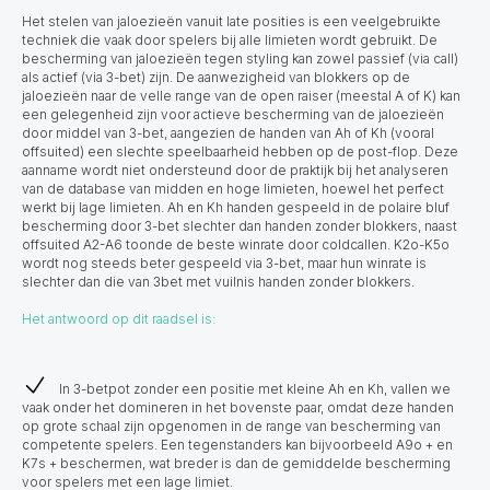
Het stelen van jaloezieën vanuit late posities is een veelgebruikte
techniek die vaak door spelers bij alle limieten wordt gebruikt. De
bescherming van jaloezieën tegen styling kan zowel passief (via call)
als actief (via 3-bet) zijn. De aanwezigheid van blokkers op de
jaloezieën naar de velle range van de open raiser (meestal A of K) kan
een gelegenheid zijn voor actieve bescherming van de jaloezieën
door middel van 3-bet, aangezien de handen van Ah of Kh (vooral
offsuited) een slechte speelbaarheid hebben op de post-flop. Deze
aanname wordt niet ondersteund door de praktijk bij het analyseren
van de database van midden en hoge limieten, hoewel het perfect
werkt bij lage limieten. Ah en Kh handen gespeeld in de polaire bluf
bescherming door 3-bet slechter dan handen zonder blokkers, naast
offsuited A2-A6 toonde de beste winrate door coldcallen. K2o-K5o
wordt nog steeds beter gespeeld via 3-bet, maar hun winrate is
slechter dan die van 3bet met vuilnis handen zonder blokkers.
Het antwoord op dit raadsel is:
In 3-betpot zonder een positie met kleine Ah en Kh, vallen we
vaak onder het domineren in het bovenste paar, omdat deze handen
op grote schaal zijn opgenomen in de range van bescherming van
competente spelers. Een tegenstanders kan bijvoorbeeld A9o + en
K7s + beschermen, wat breder is dan de gemiddelde bescherming
voor spelers met een lage limiet.