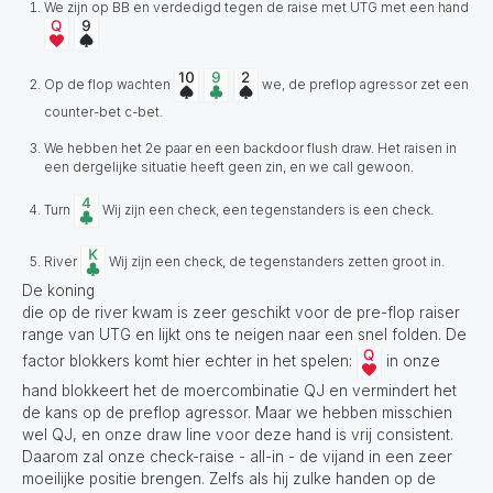
We zijn op BB en verdedigd tegen de raise met UTG met een hand
Op de flop wachten
we, de preflop agressor zet een
counter-bet c-bet.
We hebben het 2e paar en een backdoor flush draw. Het raisen in
een dergelijke situatie heeft geen zin, en we call gewoon.
Turn
Wij zijn een check, een tegenstanders is een check.
River
Wij zijn een check, de tegenstanders zetten groot in.
De koning
die op de river kwam is zeer geschikt voor de pre-flop raiser
range van UTG en lijkt ons te neigen naar een snel folden. De
factor blokkers komt hier echter in het spelen:
in onze
hand blokkeert het de moercombinatie QJ en vermindert het
de kans op de preflop agressor. Maar we hebben misschien
wel QJ, en onze draw line voor deze hand is vrij consistent.
Daarom zal onze check-raise - all-in - de vijand in een zeer
moeilijke positie brengen. Zelfs als hij zulke handen op de