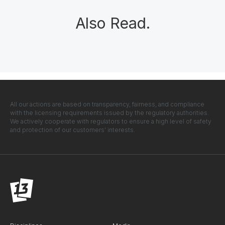
Also Read
.
All our actions are based on transparency, fairness, and compliance
with the licensing requirements issued by the regulatory authorities.
We actively cooperate with regulators to ensure a high level of safety
and protection of our customers' interests.