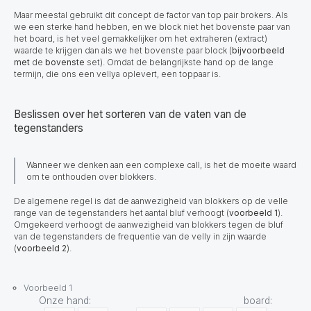
Maar meestal gebruikt dit concept de factor van top pair brokers. Als
we een sterke hand hebben, en we block niet het bovenste paar van
het board, is het veel gemakkelijker om het extraheren (extract)
waarde te krijgen dan als we het bovenste paar block (
bijvoorbeeld
met
de
bovenste
set). Omdat de belangrijkste hand op de lange
termijn, die ons een vellya oplevert, een toppaar is.
Beslissen over het sorteren van de vaten van de
tegenstanders
Wanneer we denken aan een complexe call, is het de moeite waard
om te onthouden over blokkers.
De algemene regel is dat de aanwezigheid van blokkers op de velle
range van de tegenstanders het aantal bluf verhoogt (
voorbeeld 1
).
Omgekeerd verhoogt de aanwezigheid van blokkers tegen de bluf
van de tegenstanders de frequentie van de velly in zijn waarde
(
voorbeeld 2
).
Voorbeeld 1
Onze hand: board: