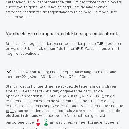
het toernooi en bij het proberen te bluf. Om het concept van blokkers
succesvol te gebruiken, is het belangrijk om de
range van de
startende handen van de tegenstanders
zo nauwkeurig mogelijk te
kunnen bepalen.
Voorbeeld van de impact van blokkers op combinatoriek
Stel dat onze tegenstanders vanuit de midden positie (
MR
) openden
en we een 3-bet maakten vanaf de button (
BU
). We zullen onze hand
nog niet specificeren.
Laten we om te beginnen de open-raise range van de vijand
schatten: 22+, A2s +, A9+, KJo, K9s +, Q9s+, 89s+.
Stel dat, geconfronteerd met een 3-bet, de tegenstanders blijven
spelen (via een call of 4-betten) ongeveer de helft van de
opgegeven handen (99+, ATs+, AQo +, KTs +, QJs + 98s +), en de
resterende handen geven de voorkeur aan folden. Dus de equity
folden na onze 3bet is ongeveer 52%. Laten we nu eens kijken hoe de
equity
van het folden zal veranderen als we rekening houden met de
blokkers in de hand waarmee we de 3-bet hebben gemaakt,
bijvoorbeeld, de
aanwezigheid van een koning en queens