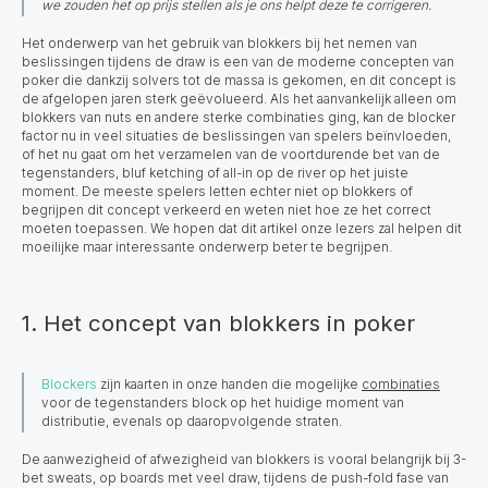
we zouden het op prijs stellen als je ons helpt deze te corrigeren.
Het onderwerp van het gebruik van blokkers bij het nemen van
beslissingen tijdens de draw is een van de moderne concepten van
poker die dankzij solvers tot de massa is gekomen, en dit concept is
de afgelopen jaren sterk geëvolueerd. Als het aanvankelijk alleen om
blokkers van nuts en andere sterke combinaties ging, kan de blocker
factor nu in veel situaties de beslissingen van spelers beïnvloeden,
of het nu gaat om het verzamelen van de voortdurende bet van de
tegenstanders, bluf ketching of all-in op de river op het juiste
moment. De meeste spelers letten echter niet op blokkers of
begrijpen dit concept verkeerd en weten niet hoe ze het correct
moeten toepassen. We hopen dat dit artikel onze lezers zal helpen dit
moeilijke maar interessante onderwerp beter te begrijpen.
1. Het concept van blokkers in poker
Blockers
zijn kaarten in onze handen die mogelijke
combinaties
voor de tegenstanders block op het huidige moment van
distributie, evenals op daaropvolgende straten.
De aanwezigheid of afwezigheid van blokkers is vooral belangrijk bij 3-
bet sweats, op boards met veel draw, tijdens de push-fold fase van