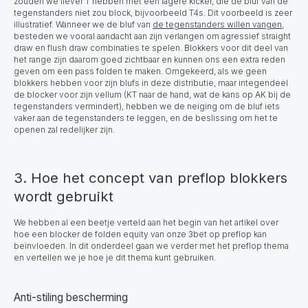
zouden we liever T hebben met een lagere kicker, die de bluf van de
tegenstanders niet zou block, bijvoorbeeld T4s.
Dit voorbeeld is zeer
illustratief. Wanneer we de bluf van
de tegenstanders willen vangen
,
besteden we vooral aandacht aan zijn verlangen om agressief straight
draw en flush draw combinaties te spelen. Blokkers voor dit deel van
het range zijn daarom goed zichtbaar en kunnen ons een extra reden
geven om een pass folden te maken. Omgekeerd, als we geen
blokkers hebben voor zijn blufs in deze distributie, maar integendeel
de blocker voor zijn vellum (KT naar de hand, wat de kans op AK bij de
tegenstanders vermindert), hebben we de neiging om de bluf iets
vaker aan de tegenstanders te leggen, en de beslissing om het te
openen zal redelijker zijn.
3. Hoe het concept van preflop blokkers
wordt gebruikt
We hebben al een beetje verteld aan het begin van het artikel over
hoe een blocker de folden equity van onze 3bet op preflop kan
beïnvloeden. In dit onderdeel gaan we verder met het preflop thema
en vertellen we je hoe je dit thema kunt gebruiken.
Anti-stiling bescherming