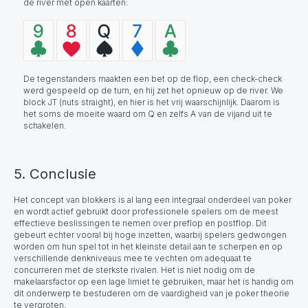
de river met open kaarten:
De tegenstanders maakten een bet op de flop, een check-check
werd gespeeld op de turn, en hij zet het opnieuw op de river. We
block JT (nuts straight), en hier is het vrij waarschijnlijk. Daarom is
het soms de moeite waard om Q en zelfs A van de vijand uit te
schakelen.
5. Conclusie
Het concept van blokkers is al lang een integraal onderdeel van poker
en wordt actief gebruikt door professionele spelers om de meest
effectieve beslissingen te nemen over preflop en postflop. Dit
gebeurt echter vooral bij hoge inzetten, waarbij spelers gedwongen
worden om hun spel tot in het kleinste detail aan te scherpen en op
verschillende denkniveaus mee te vechten om adequaat te
concurreren met de sterkste rivalen. Het is niet nodig om de
makelaarsfactor op een lage limiet te gebruiken, maar het is handig om
dit onderwerp te bestuderen om de vaardigheid van je poker theorie
te vergroten.