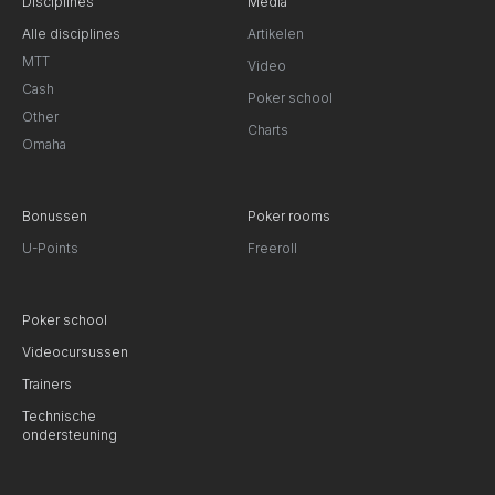
Disciplines
Media
Alle disciplines
Artikelen
MTT
Video
Cash
Poker school
Other
Charts
Omaha
Bonussen
Poker rooms
U-Points
Freeroll
Poker school
Videocursussen
Trainers
Technische
ondersteuning