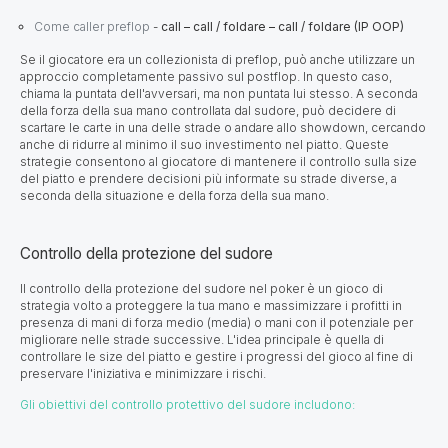
Come caller preflop
-
call – call / foldare – call / foldare (IP OOP)
Se il giocatore era un collezionista di preflop, può anche utilizzare un
approccio completamente passivo sul postflop. In questo caso,
chiama la puntata dell'avversari, ma non puntata lui stesso. A seconda
della forza della sua mano controllata dal sudore, può decidere di
scartare le carte in una delle strade o andare allo showdown, cercando
anche di ridurre al minimo il suo investimento nel piatto. Queste
strategie consentono al giocatore di mantenere il controllo sulla size
del piatto e prendere decisioni più informate su strade diverse, a
seconda della situazione e della forza della sua mano.
Controllo della protezione del sudore
Il controllo della protezione del sudore nel poker è un gioco di
strategia volto a proteggere la tua mano e massimizzare i profitti in
presenza di mani di forza medio (media) o mani con il potenziale per
migliorare nelle strade successive. L'idea principale è quella di
controllare le size del piatto e gestire i progressi del gioco al fine di
preservare l'iniziativa e minimizzare i rischi.
Gli obiettivi del controllo protettivo del sudore includono: