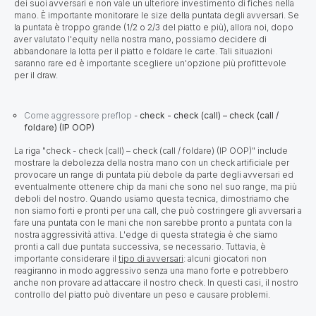
dei suoi avversari e non vale un ulteriore investimento di fiches nella
mano. È importante monitorare le size della puntata degli avversari. Se
la puntata è troppo grande (1/2 o 2/3 del piatto e più), allora noi, dopo
aver valutato l'equity nella nostra mano, possiamo decidere di
abbandonare la lotta per il piatto e foldare le carte. Tali situazioni
saranno rare ed è importante scegliere un'opzione più profittevole
per il draw.
Come aggressore preflop
-
check - check (call) – check (call /
foldare) (IP OOP)
La riga "check - check (call) – check (call / foldare) (IP OOP)" include
mostrare la debolezza della nostra mano con un check artificiale per
provocare un range di puntata più debole da parte degli avversari ed
eventualmente ottenere chip da mani che sono nel suo range, ma più
deboli del nostro. Quando usiamo questa tecnica, dimostriamo che
non siamo forti e pronti per una call, che può costringere gli avversari a
fare una puntata con le mani che non sarebbe pronto a puntata con la
nostra aggressività attiva. L'edge di questa strategia è che siamo
pronti a call due puntata successiva, se necessario. Tuttavia, è
importante considerare il
tipo di avversari
: alcuni giocatori non
reagiranno in modo aggressivo senza una mano forte e potrebbero
anche non provare ad attaccare il nostro check. In questi casi, il nostro
controllo del piatto può diventare un peso e causare problemi.