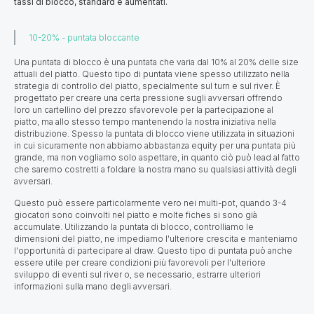
tassi di blocco, standard e aumentati.
10-20% - puntata bloccante
Una puntata di blocco è una puntata che varia dal 10% al 20% delle size
attuali del piatto. Questo tipo di puntata viene spesso utilizzato nella
strategia di controllo del piatto, specialmente sul turn e sul river. È
progettato per creare una certa pressione sugli avversari offrendo
loro un cartellino del prezzo sfavorevole per la partecipazione al
piatto, ma allo stesso tempo mantenendo la nostra iniziativa nella
distribuzione. Spesso la puntata di blocco viene utilizzata in situazioni
in cui sicuramente non abbiamo abbastanza equity per una puntata più
grande, ma non vogliamo solo aspettare, in quanto ciò può lead al fatto
che saremo costretti a foldare la nostra mano su qualsiasi attività degli
avversari.
Questo può essere particolarmente vero nei multi-pot, quando 3-4
giocatori sono coinvolti nel piatto e molte fiches si sono già
accumulate. Utilizzando la puntata di blocco, controlliamo le
dimensioni del piatto, ne impediamo l'ulteriore crescita e manteniamo
l'opportunità di partecipare al draw. Questo tipo di puntata può anche
essere utile per creare condizioni più favorevoli per l'ulteriore
sviluppo di eventi sul river o, se necessario, estrarre ulteriori
informazioni sulla mano degli avversari.