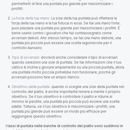
permetterti di fare una puntata più grande per massimizzare i
profitti.
La forza della tua mano.
La size della tua puntata può riflettere la
forza della tua mano e la tua fiducia in essa. Se hai una mano forte,
puoi piazzare una puntata più grande per massimizzare i profitti. È
bene usarlo contro i giocatori che hai contrassegnato come
avversari deboli. Allo stesso tempo, se hai una mano debole, una
puntata più piccola può essere una scelta ragionevole per il
controllo bancario.
Tipo di avversari:
dovresti anche considerare il tipo di avversari
quando selezioni una size di puntata. Se hai informazioni che il tuo
cattivo è incline a giocare ampiamente su una piccola puntata, allora
una puntata molto piccola potrebbe non funzionare, poiché gli
avversari possono fare un ampio rilancio.
Obiettivo della puntata:
quando si sceglie una size della puntata nel
controllo del piatto, è anche importante tenere a mente il proprio
obiettivo. Se il tuo obiettivo è controllare il piatto e ridurre al
minimo le perdite, una puntata più piccola può essere una scelta
adatta. Tuttavia, se il tuo obiettivo è massimizzare i profitti, una
puntata più grande può essere un modo più efficace per
raggiungere questo obiettivo.
I tassi di puntata nelle banche di controllo del piatto sono suddivisi in