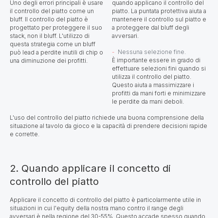
Uno degli errori principali è usare
quando applicano il controllo del
il controllo del piatto come un
piatto. La puntata protettiva aiuta a
bluff. Il controllo del piatto è
mantenere il controllo sul piatto e
progettato per proteggere il suo
a proteggere dal bluff degli
stack, non il bluff. L'utilizzo di
avversari.
questa strategia come un bluff
Nessuna selezione fine.
può lead a perdite inutili di chip o
È importante essere in grado di
una diminuzione dei profitti.
effettuare selezioni fini quando si
utilizza il controllo del piatto.
Questo aiuta a massimizzare i
profitti da mani forti e minimizzare
le perdite da mani deboli.
L'uso del controllo del piatto richiede una buona comprensione della
situazione al tavolo da gioco e la capacità di prendere decisioni rapide
e corrette.
2. Quando applicare il concetto di
controllo del piatto
Applicare il concetto di controllo del piatto è particolarmente utile in
situazioni in cui l'equity della nostra mano contro il range degli
avversari è nella regione del 30-55%. Questo accade spesso quando