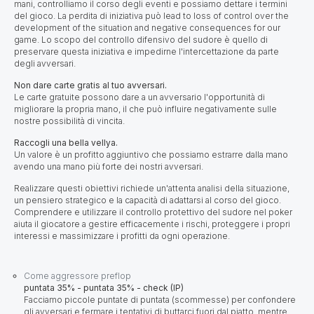
mani, controlliamo il corso degli eventi e possiamo dettare i termini
del gioco. La perdita di iniziativa può lead to loss of control over the
development of the situation and negative consequences for our
game. Lo scopo del controllo difensivo del sudore è quello di
preservare questa iniziativa e impedirne l'intercettazione da parte
degli avversari.
Non dare carte gratis al tuo avversari.
Le carte gratuite possono dare a un avversario l'opportunità di
migliorare la propria mano, il che può influire negativamente sulle
nostre possibilità di vincita.
Raccogli una bella vellya.
Un valore è
un profitto aggiuntivo che possiamo estrarre dalla mano
avendo una mano più forte dei nostri avversari.
Realizzare questi obiettivi richiede un'attenta analisi della situazione,
un pensiero strategico e la capacità di adattarsi al corso del gioco.
Comprendere e utilizzare il controllo protettivo del sudore nel poker
aiuta il giocatore a gestire efficacemente i rischi, proteggere i propri
interessi e massimizzare i profitti da ogni operazione.
Come aggressore preflop
puntata 35% - puntata 35% - check (IP)
Facciamo piccole puntate di puntata (scommesse) per confondere
gli avversari e fermare i tentativi di buttarci fuori dal piatto, mentre