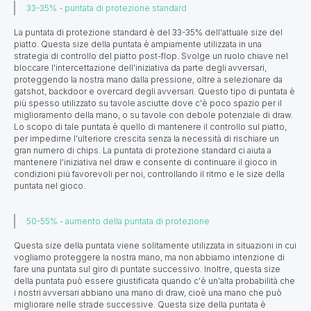
33-35% - puntata di protezione standard
La puntata di protezione standard è del 33-35% dell'attuale size del
piatto. Questa size della puntata è ampiamente utilizzata in una
strategia di controllo del piatto post-flop. Svolge un ruolo chiave nel
bloccare l'intercettazione dell'iniziativa da parte degli avversari,
proteggendo la nostra mano dalla pressione, oltre a selezionare da
gatshot, backdoor e overcard degli avversari. Questo tipo di puntata è
più spesso utilizzato su tavole asciutte dove c'è poco spazio per il
miglioramento della mano, o su tavole con debole potenziale di draw.
Lo scopo di tale puntata è quello di mantenere il controllo sul piatto,
per impedirne l'ulteriore crescita senza la necessità di rischiare un
gran numero di chips. La puntata di protezione standard ci aiuta a
mantenere l'iniziativa nel draw e consente di continuare il gioco in
condizioni più favorevoli per noi, controllando il ritmo e le size della
puntata nel gioco.
50-55% - aumento della puntata di protezione
Questa size della puntata viene solitamente utilizzata in situazioni in cui
vogliamo proteggere la nostra mano, ma non abbiamo intenzione di
fare una puntata sul giro di puntate successivo. Inoltre, questa size
della puntata può essere giustificata quando c'è un'alta probabilità che
i nostri avversari abbiano una mano di draw, cioè una mano che può
migliorare nelle strade successive. Questa size della puntata è