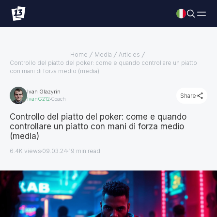
Home
Media
Articles
Controllo del piatto del poker: come e quando controllare un piatto
con mani di forza medio (media)
Ivan Glazyrin
Share
IvanG212
Coach
Controllo del piatto del poker: come e quando
controllare un piatto con mani di forza medio
(media)
6.4K views
09.03.24
19
min read