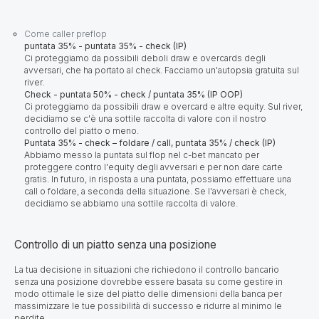
Come caller preflop
puntata 35% - puntata 35% - check (IP)
Ci proteggiamo da possibili deboli draw e overcards degli
avversari, che ha portato al check. Facciamo un'autopsia gratuita sul
river.
Check - puntata 50% - check / puntata 35% (IP OOP)
Ci proteggiamo da possibili draw e overcard e altre equity. Sul river,
decidiamo se c'è una sottile raccolta di valore con il nostro
controllo del piatto o meno.
Puntata 35% - check – foldare / call, puntata 35% / check (IP)
Abbiamo messo la puntata sul flop nel c-bet mancato per
proteggere contro l'equity degli avversari e per non dare carte
gratis. In futuro, in risposta a una puntata, possiamo effettuare una
call o foldare, a seconda della situazione. Se l'avversari è check,
decidiamo se abbiamo una sottile raccolta di valore.
Controllo di un piatto senza una posizione
La tua decisione in situazioni che richiedono il controllo bancario
senza una posizione dovrebbe essere basata su come gestire in
modo ottimale le size del piatto delle dimensioni della banca per
massimizzare le tue possibilità di successo e ridurre al minimo le
perdite.