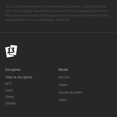
All our actions are based on transparency, fairness, and compliance
with the licensing requirements issued by the regulatory authorities.
We actively cooperate with regulators to ensure a high level of safety
and protection of our customers' interests.
Discipline
Media
Tutte le discipline
Articoli
MTT
Video
Cash
Scuola di poker
Other
Chart
Omaha