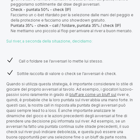
peggioriamo sottilmente dal draw degli avversari.
Check - puntata 50% - check (IP)
Facciamo un c-bet ritardato per la selezione dalle mani del peggio e
della protezione e facciamo uno showdown gratuito.
Puntata 35% - check – call / foldare, puntata 35% / check (IP)
Ne mettiamo uno piccolo al flop per arrivare al river a buon mercato.
Sul river, a seconda della situazione, decidiamo:
Call o foldare se l'avversari lo mette lui stesso.
Sottile raccolta di valore o check se l'avversari è check.
Quando si utilizza questa strategia, è importante considerare lo stile di
giocare del proprio avversari al tavolo. Ad esempio, i giocatori luzovo-
passivi sono raramente in grado di
bluff are come un bluff sul
river e,
quindi, è probabile che la loro puntata sul river abbia una mano forte. In
questi casi, la nostra call in risposta alla puntata degli avversari può
quasi sempre lead to a loss. È anche importante analizzare le
dinamiche del gioco e le azioni precedenti degli avversari al fine di
prendere una decisione più informata sul river. Ad esempio, se un
avversari ha fatto una puntata continua sulle strade precedenti, il suo
check sul river può indicare debolezza, e questa può essere una
buona opportunità per una selezione fine o un bluff da parte nostra.