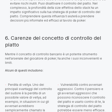
evitare rischi inutili. Puoi disattivare il controllo del piatto. Nel
complesso, la profondità della size effettiva dello stack ha un
impatto significativo sulla tua strategia di poker di controllo del
piatto. Comprendere questa influenza ti aiuterà a prendere
decisioni più informate ed efficaci al tavolo da poker.
6. Carenze del concetto di controllo del
piatto
Mentre il concetto di controllo bancario è un potente strumento
nell'arsenale del giocatore di poker, ha anche i suoi inconvenienti e
limiti.
Alcuni di questi includono:
Perdita di vellya. Uno dei
Vulnerabilità contro avversari
principali svantaggi del controllo
aggressivi. Contro il pensiero e
del sudore è la perdita di un
gli avversari aggressivi che
possibile valore di vellya, ad
possono riconoscere il controllo
esempio, in situazioni in cui gli
del piatto e usarlo contro di te, la
avversari avrebbero
strategia di controllo del piatto
semplicemente chiamato la
potrebbe essere meno efficace.