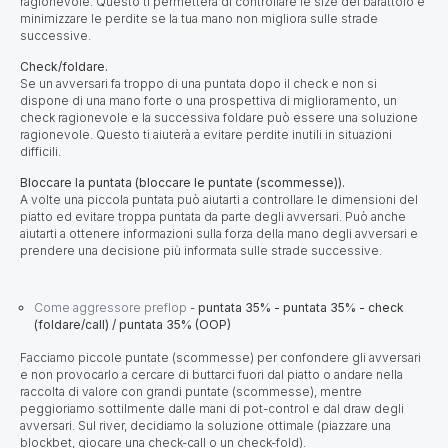
ragionevole. Questo ti permetterà di controllare le size del barattolo e
minimizzare le perdite se la tua mano non migliora sulle strade
successive.
Check/foldare.
Se un avversari fa troppo di una puntata dopo il check e non si
dispone di una mano forte o una prospettiva di miglioramento, un
check ragionevole e la successiva foldare può essere una soluzione
ragionevole. Questo ti aiuterà a evitare perdite inutili in situazioni
difficili.
Bloccare la puntata (bloccare le puntate (scommesse)).
A volte una piccola puntata può aiutarti a controllare le dimensioni del
piatto ed evitare troppa puntata da parte degli avversari. Può anche
aiutarti a ottenere informazioni sulla forza della mano degli avversari e
prendere una decisione più informata sulle strade successive.
Come aggressore preflop
-
puntata 35% - puntata 35% - check
(foldare/call) / puntata 35% (OOP)
Facciamo piccole puntate (scommesse) per confondere gli avversari
e non provocarlo a cercare di buttarci fuori dal piatto o andare nella
raccolta di valore con grandi puntate (scommesse), mentre
peggioriamo sottilmente dalle mani di pot-control e dal draw degli
avversari. Sul river, decidiamo la soluzione ottimale (piazzare una
blockbet, giocare una check-call o un check-fold).