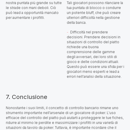
nostra puntata più grande su tutte
Tali giocatori possono rilanciare la
le strade con mani deboli. Ciò
tua puntata di blocco o condurre
può lead a opportunità mancato
un potente bluff, che può creare
per aumentare i profitti.
ulteriori difficoltà nella gestione
della banca.
Difficoltà nel prendere
decisioni. Prendere decisioni in
situazioni di controllo del piatto
richiede una buona
comprensione delle gamme
degli avversari, dei loro stili di
gioco e delle condizioni attuali.
Questo può essere una sfida per i
giocatori meno esperti e lead a
errori nell'analisi della situazione.
7. Conclusione
Nonostante i suoi limiti, il concetto di controllo bancario rimane uno
strumento importante nell'arsenale di un giocatore di poker. L'uso
efficace del controllo del piatto può aiutarti a proteggere le tue fiches,
ridurre al minimo le perdite e massimizzare i profitti in una varietà di
situazioni da tavolo da poker. Tuttavia, è importante ricordare che il