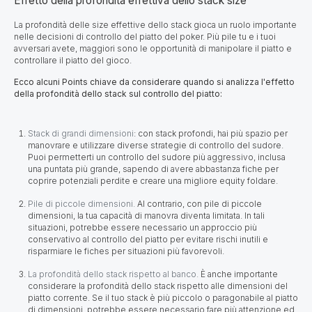
Effetto della profondità effettiva dello stack size
La profondità delle size effettive dello stack gioca un ruolo importante
nelle decisioni di controllo del piatto del poker. Più pile tu e i tuoi
avversari avete, maggiori sono le opportunità di manipolare il piatto e
controllare il piatto del gioco.
Ecco alcuni Points chiave da considerare quando si analizza l'effetto
della profondità dello stack sul controllo del piatto:
Stack di grandi dimensioni
: con stack profondi, hai più spazio per
manovrare e utilizzare diverse strategie di controllo del sudore.
Puoi permetterti un controllo del sudore più aggressivo, inclusa
una puntata più grande, sapendo di avere abbastanza fiche per
coprire potenziali perdite e creare una migliore equity foldare.
Pile di piccole dimensioni.
Al contrario, con pile di piccole
dimensioni, la tua capacità di manovra diventa limitata. In tali
situazioni, potrebbe essere necessario un approccio più
conservativo al controllo del piatto per evitare rischi inutili e
risparmiare le fiches per situazioni più favorevoli.
La profondità dello stack rispetto al banco.
È anche importante
considerare la profondità dello stack rispetto alle dimensioni del
piatto corrente. Se il tuo stack è più piccolo o paragonabile al piatto
di dimensioni, potrebbe essere necessario fare più attenzione ed