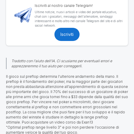
Iscriviti al nostro canale Telegram!
Ultime notizie, nuovi articoli e video del portale educativo,
chat con i giocatori, messaggi dell'allenatore, sondaggi
interessanti e molto altro nel canale Telegram del sito e di altri
social network.
Iscriviti
Tradotto con l'aiuto dell'IA. Ci scusiamo per eventuali errori e
apprezzeremmo il tuo aiuto per correggerli.
Il gioco sul preflop determina l'ulteriore andamento della mano.
Il
preflop è il fondamento del poker, ma la maggior parte dei giocatori
non presta abbastanza attenzione all'apprendimento di questa sezione
più importante del gioco. Il 70% del successo di un giocatore di poker
alle prime armi che gioca tornei fino a $33 dipende dalla qualità del suo
gioco preflop. Per vincere nel poker a microlimiti, devi giocare
correttamente al preflop e non commettere errori grossolani nel
postflop. La cosa migliore che puoi fare per il tuo sviluppo e il rapido
aumento del winrate è studiare in dettaglio la range preflop
ottimale. Puoi acquistare un video corso da Exan13
"Optimal preflop range livello 3" e poi non perdere l'occasione di
aumentare veloce la qualità del tuo gioco.