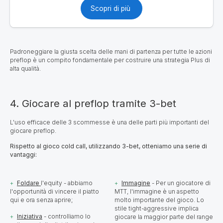
Scopri di più
Padroneggiare la giusta scelta delle mani di partenza per tutte le azioni
preflop è un compito fondamentale per costruire una strategia Plus di
alta qualità.
4. Giocare al preflop tramite 3-bet
L'uso efficace delle 3 scommesse è una delle parti più importanti del
giocare preflop.
Rispetto al gioco cold call, utilizzando 3-bet, otteniamo una serie di
vantaggi:
Foldare
l'equity -
abbiamo
Immagine
-
Per un giocatore di
l'opportunità di vincere il piatto
MTT, l'immagine è un aspetto
qui e ora senza aprire;
molto importante del gioco. Lo
stile tight-aggressive implica
Iniziativa
-
controlliamo lo
giocare la maggior parte del range