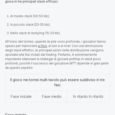
gioca in tre principali stack efficaci:
Al medio stack (30-50 bb);
In piccolo stack (23-35 bb);
Nello stack di restyling (15-23 bb).
All'inizio del torneo, quando le pile sono profonde, i giocatori hanno
spazio per manovrare
al flop
, al turn e al river. Con una diminuzione
degli stack effettivi, le principali azioni nella distribuzione vengono
spostate alle fasi iniziali del trading. Pertanto, è estremamente
importante elaborare la strategia di giocare preflop in stack poco
profondi, poiché il successo del giocatore MTT dipende in gran parte
da questo aspetto.
Il gioco nei tornei multi-tavolo può essere suddiviso in tre
fasi:
Fase iniziale
Fase medio
In ritardo In ritardo