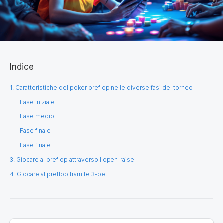
Indice
1. Caratteristiche del poker preflop nelle diverse fasi del torneo
Fase iniziale
Fase medio
​​​​​Fase finale
Fase finale
3. Giocare al preflop attraverso l'open-raise
4. Giocare al preflop tramite 3-bet