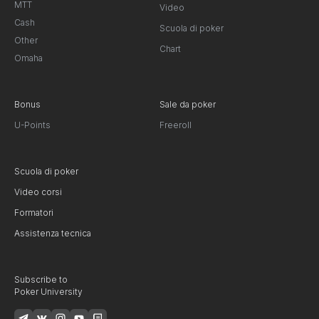
MTT
Video
Cash
Scuola di poker
Other
Chart
Omaha
Bonus
Sale da poker
U-Points
Freeroll
Scuola di poker
Video corsi
Formatori
Assistenza tecnica
Subscribe to
Poker University