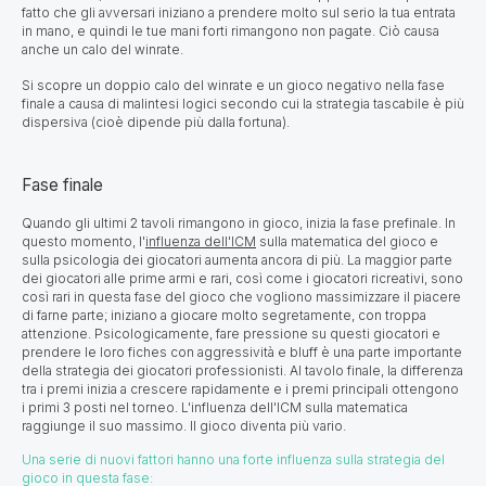
fatto che gli avversari iniziano a prendere molto sul serio la tua entrata
in mano, e quindi le tue mani forti rimangono non pagate. Ciò causa
anche un calo del winrate.
Si scopre un doppio calo del winrate e un gioco negativo nella fase
finale a causa di malintesi logici secondo cui la strategia tascabile è più
dispersiva (cioè dipende più dalla fortuna).
Fase finale
Quando gli ultimi 2 tavoli rimangono in gioco, inizia la fase prefinale. In
questo momento, l'
influenza dell'ICM
sulla matematica del gioco e
sulla psicologia dei giocatori aumenta ancora di più. La maggior parte
dei giocatori alle prime armi e rari, così come i giocatori ricreativi, sono
così rari in questa fase del gioco che vogliono massimizzare il piacere
di farne parte; iniziano a giocare molto segretamente, con troppa
attenzione. Psicologicamente, fare pressione su questi giocatori e
prendere le loro fiches con aggressività e bluff è una parte importante
della strategia dei giocatori professionisti. Al tavolo finale, la differenza
tra i premi inizia a crescere rapidamente e i premi principali ottengono
i primi 3 posti nel torneo. L'influenza dell'ICM sulla matematica
raggiunge il suo massimo.
Il gioco diventa più vario.
Una serie di nuovi fattori hanno una forte influenza sulla strategia del
gioco in questa fase: