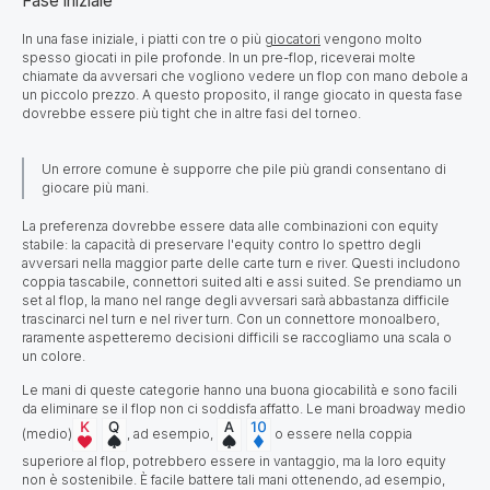
Fase iniziale
In una fase iniziale, i piatti con tre o più
giocatori
vengono molto
spesso giocati in pile profonde. In un pre-flop, riceverai molte
chiamate da avversari che vogliono vedere un flop con mano debole a
un piccolo prezzo. A questo proposito, il range giocato in questa fase
dovrebbe essere più tight che in altre fasi del torneo.
Un errore comune è supporre che pile più grandi consentano di
giocare più mani.
La preferenza dovrebbe essere data alle combinazioni con equity
stabile
:
la capacità di preservare l'equity contro lo spettro degli
avversari nella maggior parte delle carte turn e river. Questi includono
coppia tascabile, connettori suited alti e assi suited. Se prendiamo un
set al flop, la mano nel range degli avversari sarà abbastanza difficile
trascinarci nel turn e nel river turn. Con un connettore monoalbero,
raramente aspetteremo decisioni difficili se raccogliamo una scala o
un colore.
Le mani di queste categorie hanno una buona giocabilità e sono facili
da eliminare se il flop non ci soddisfa affatto. Le mani broadway medio
(medio)
, ad esempio,
o essere nella coppia
superiore al flop, potrebbero essere in vantaggio, ma la loro equity
non è sostenibile. È facile battere tali mani ottenendo, ad esempio,