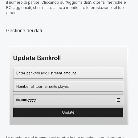
il numero di partite. Cliccando su "Aggiorna dati", otterrai metriche e
ROI aggiornati, che ti aiuteranno a monitorare le prestazioni del tuo
gioco.
Gestione dei dati
La versione del browser salva tutte le tue sessioni e puoi sempre