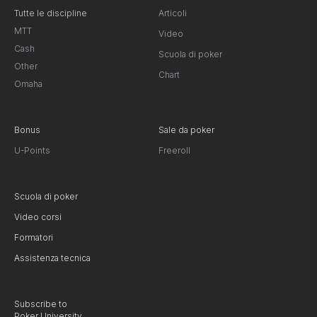
Tutte le discipline
Articoli
MTT
Video
Cash
Scuola di poker
Other
Chart
Omaha
Bonus
Sale da poker
U-Points
Freeroll
Scuola di poker
Video corsi
Formatori
Assistenza tecnica
Subscribe to
Poker University