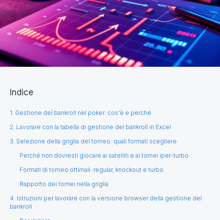
Indice
1. Gestione del bankroll nel poker: cos'è e perché
2. Lavorare con la tabella di gestione del bankroll in Excel
3. Selezione della griglia del torneo: quali formati scegliere
Perché non dovresti giocare ai satelliti e ai tornei iper-turbo
Formati di torneo ottimali: regular, knockout e turbo
Rapporto dei tornei nella griglia
4. Istruzioni per lavorare con la versione browser della gestione del
bankroll