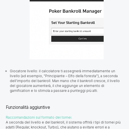
Giocatore livello: il calcolatore ti assegnerà immediatamente un
livello (ad esempio, "Principiante – Elfo della foresta"), a seconda
dell'importo del bankroll. Man mano che il bankroll cresce, il livello
del giocatore aumenterà, il che aggiunge un elemento di
gamification e lo stimola a passare a punteggi più alti.
Funzionalità aggiuntive
Raccomandazioni sul formato dei tornei.
A seconda del livello e del bankroll, il sistema offrirà i tipi di tornei più
adatti (Regular, knockout, Turbo), che aiutano a evitare errori e a