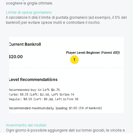
scegliere la griglia ottimale.
Limite di spesa giornaliero.
Il calcolatore ti dirà il limite di puntata giornaliero (ad esempio, il 5% del
bankroll) per evitare spese inutili e controllare il rischio.
Inserimento dei risultati.
Ogni giorno è possibile aggiungere dati sui tornei giocati, le vincite e