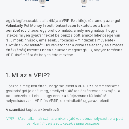
egyik legfontosabb statisztikája a
VPIP
. Ez a kifejezés, amely az
angol
Voluntarily Put Money In pott (önkéntesen fektetett be a banki
pénzbe)
rövidítése, egy preflop mutató, amely megmutatja, hogy a
játékos milyen gyakran fektet be pénzt a pott, amikor lehetősége van
rá. Limpek, hívások, emelések, 3 fogadás – mindezek a műveletek
alkotják a VPIP mutatót. Hol van azonban a vonal az alacsony és a magas
érték (érték) között? Ebben a cikkben megvizsgáljuk, hogyan történik a
VPIP kiszámítása és helyes értelmezése.
1. Mi az a VPIP?
Először is meg kell érteni, hogy mit jelent a VPIP. Ez a paraméter azt a
gyakoriságot jeleníti meg, amellyel a játékos önkéntesen hozzájárul a
pott pénzéhez. Lehet, hogy ennek a kifejezésnek különböző
helyesírása van – VPIP és VP$IP, de mindkettő ugyanazt jelenti.
A számítási képlet a következő:
VPIP = (Azon alkalmak száma, amikor a játékos pénzt helyezett el a pott
bankban) / (Lejátszott kezek száma összesen)