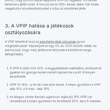
Ahhoz, hogy pontos képet kapjunk a VPIP-ről, legalább 100 kezek
kellenek a játék során. A hosszú távon 300+ kezek, akkor már húzás
magabiztos következtetéseket a stílus az ellenfelek játék.
3. A VPIP hatása a játékosok
osztályozására
A
VPIP lehetővé teszi
az
ellenfelek játék stílusának
gyors
meghatározását
. Képzeljünk el egy 0% és 100% közötti skálát, és
elemezzük, hogy mely játékosok tartoznak a különböző range
kategóriákba.
A VPIP-k több mint 40% -a leggyakrabban adathalász, amelyek túl
gyakran és gyenge kezek mellett lépnek be a pott. Könnyen
kezelhetők.
VPIP 10-16% – a nit-ek csak erős kezek. A teljes gyűrűben a VPIP
akár 10%, a 6-max – akár 16%.
Az átlagos címke (feszes-agresszív lejátszó) 15% VPIP-vel
rendelkezik a teljes gyűrűben és körülbelül 20% -kal a 6-maxban.