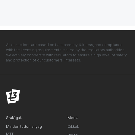
All our actions are based on transparency, fairness, and compliance
with the licensing requirements issued by the regulatory authorities.
We actively cooperate with regulators to ensure a high level of safety
and protection of our customers' interests.
Szakágak
Média
Minden tudományág
Cikkek
MTT