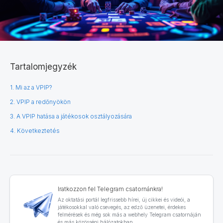
Tartalomjegyzék
1. Mi az a VPIP?
2. VPIP a redőnyökön
3. A VPIP hatása a játékosok osztályozására
4. Következtetés
Iratkozzon fel Telegram csatornánkra!
Az oktatási portál legfrissebb hírei, új cikkei és videói, a
játékosokkal való csevegés, az edző üzenetei, érdekes
felmérések és még sok más a webhely Telegram csatornáján
és más közösségi hálózatokban.