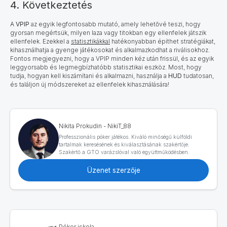
4. Következtetés
A
VPIP
az egyik legfontosabb mutató, amely lehetővé teszi, hogy
gyorsan megértsük, milyen laza vagy titokban egy ellenfelek játszik
ellenfelek. Ezekkel a
statisztikákkal
hatékonyabban építhet stratégiákat,
kihasználhatja a gyenge játékosokat és alkalmazkodhat a riválisokhoz.
Fontos megjegyezni, hogy a VPIP minden kéz után frissül, és az egyik
leggyorsabb és legmegbízhatóbb statisztikai eszköz. Most, hogy
tudja, hogyan kell kiszámítani és alkalmazni, használja a
HUD
tudatosan,
és találjon új módszereket az ellenfelek kihasználására!
Nikita Prokudin - NikiT_88
Professzionális póker játékos. Kiváló minőségű külföldi
tartalmak keresésének és kiválasztásának szakértője.
Szakértő a GTO varázslóval való együttműködésben.
Üzenet szerzője
Póker iskola