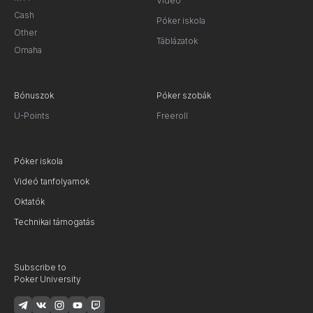
Videó
Cash
Póker iskola
Other
Táblázatok
Omaha
Bónuszok
Póker szobák
U-Points
Freeroll
Póker iskola
Videó tanfolyamok
Oktatók
Technikai támogatás
Subscribe to
Poker University