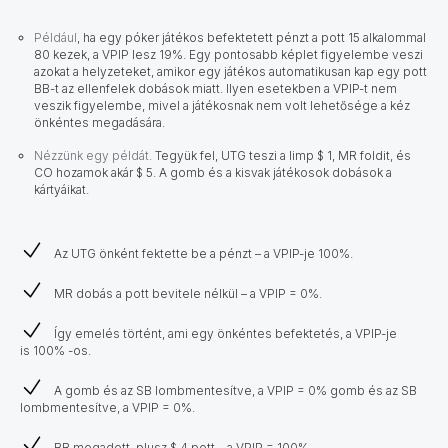
Például
, ha egy póker játékos befektetett pénzt a pott 15 alkalommal
80 kezek, a VPIP lesz 19%. Egy pontosabb képlet figyelembe veszi
azokat a helyzeteket, amikor egy játékos automatikusan kap egy pott
BB-t az ellenfelek dobások miatt. Ilyen esetekben a VPIP-t nem
veszik figyelembe, mivel a játékosnak nem volt lehetősége a kéz
önkéntes megadására.
Nézzünk egy példát.
Tegyük fel, UTG teszi a limp $ 1, MR foldit, és
CO hozamok akár $ 5. A gomb és a kisvak játékosok dobások a
kártyáikat.
Az UTG önként fektette be a pénzt – a VPIP-je 100%.
MR dobás a pott bevitele nélkül – a VPIP = 0%.
Így emelés történt, ami egy önkéntes befektetés, a VPIP-je
is 100% -os.
A gomb és az SB lombmentesítve, a VPIP = 0% gomb és az SB
lombmentesítve, a VPIP = 0%.
BB megadott, plusz $ 4 pott – a VPIP = 100%.