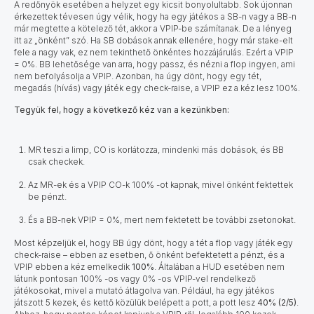
A redőnyök esetében a helyzet egy kicsit bonyolultabb. Sok újonnan
érkezettek tévesen úgy vélik, hogy ha egy játékos a SB-n vagy a BB-n
már megtette a kötelező tét, akkor a VPIP-be számítanak. De a lényeg
itt az „önként” szó. Ha SB dobások annak ellenére, hogy már stake-elt
fele a nagy vak, ez nem tekinthető önkéntes hozzájárulás. Ezért a VPIP
= 0%. BB lehetősége van arra, hogy passz, és nézni a flop ingyen, ami
nem befolyásolja a VPIP. Azonban, ha úgy dönt, hogy egy tét,
megadás (hívás) vagy játék egy check-raise, a VPIP ez a kéz lesz 100%.
Tegyük fel, hogy a következő kéz van a kezünkben:
MR teszi a limp, CO is korlátozza, mindenki más dobások, és BB
csak checkek.
Az MR-ek és a VPIP CO-k 100% -ot kapnak, mivel önként fektettek
be pénzt.
És a BB-nek VPIP = 0%, mert nem fektetett be további zsetonokat.
Most képzeljük el, hogy BB úgy dönt, hogy a tét a flop vagy játék egy
check-raise – ebben az esetben, ő önként befektetett a pénzt, és a
VPIP ebben a kéz emelkedik
100%
. Általában a HUD esetében nem
látunk pontosan 100% -os vagy 0% -os VPIP-vel rendelkező
játékosokat, mivel a mutató átlagolva van. Például, ha egy játékos
játszott 5 kezek, és kettő közülük belépett a pott, a pott lesz
40% (2/5)
.