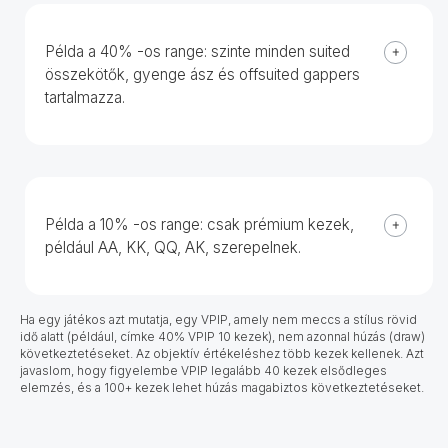
Példa a 40% -os range:
szinte minden suited
összekötők, gyenge ász és offsuited gappers
tartalmazza.
Példa a 10% -os range:
csak prémium kezek,
például AA, KK, QQ, AK, szerepelnek.
Ha egy játékos azt mutatja, egy VPIP, amely nem meccs a stílus rövid
idő alatt (például, címke 40% VPIP 10 kezek), nem azonnal húzás (draw)
következtetéseket. Az objektív értékeléshez több kezek kellenek. Azt
javaslom, hogy figyelembe VPIP legalább 40 kezek elsődleges
elemzés, és a 100+ kezek lehet húzás magabiztos következtetéseket.