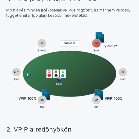
Most a kéz minden játékosának VPIP-je rögzített, és már nem változik,
függetlenül a
flop utáni
későbbi műveletektől
.
2. VPIP a redőnyökön