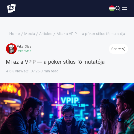
Home
Media
Articles
Mi az a VPIP — a póker stílus fő mutatója
PekarStas
Share
PekarStas
Mi az a VPIP — a póker stílus fő mutatója
4.6K views
21.07.25
8
min read