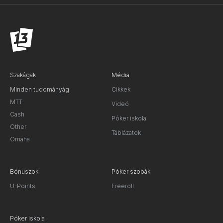
Szakágak
Média
Minden tudományág
Cikkek
MTT
Videó
Cash
Póker iskola
Other
Táblázatok
Omaha
Bónuszok
Póker szobák
U-Points
Freeroll
Póker iskola