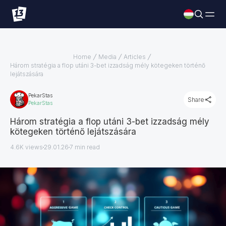
Home
Media
Articles
Három stratégia a flop utáni 3-bet izzadság mély kötegeken történő
lejátszására
PekarStas
Share
PekarStas
Három stratégia a flop utáni 3-bet izzadság mély
kötegeken történő lejátszására
4.6K views
29.01.26
7
min read