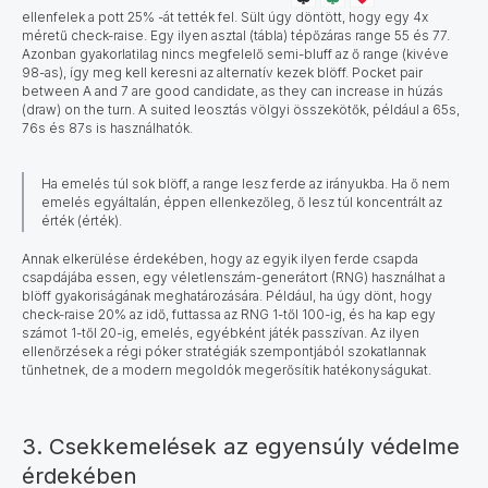
ellenfelek a pott 25% -át tették fel. Sült úgy döntött, hogy egy 4x
méretű check-raise. Egy ilyen asztal (tábla) tépőzáras range 55 és 77.
Azonban gyakorlatilag nincs megfelelő semi-bluff az ő range (kivéve
98-as), így meg kell keresni az alternatív kezek blöff. Pocket pair
between A and 7 are good candidate, as they can increase in húzás
(draw) on the turn. A suited leosztás völgyi összekötők, például a 65s,
76s és 87s is használhatók.
Ha emelés túl sok blöff, a range lesz ferde az irányukba. Ha ő nem
emelés egyáltalán, éppen ellenkezőleg, ő lesz túl koncentrált az
érték (érték).
Annak elkerülése érdekében, hogy az egyik ilyen ferde csapda
csapdájába essen, egy véletlenszám-generátort (RNG) használhat a
blöff gyakoriságának meghatározására. Például, ha úgy dönt, hogy
check-raise 20% az idő, futtassa az RNG 1-től 100-ig, és ha kap egy
számot 1-től 20-ig, emelés, egyébként játék passzívan. Az ilyen
ellenőrzések a régi póker stratégiák szempontjából szokatlannak
tűnhetnek, de a modern megoldók megerősítik hatékonyságukat.
3. Csekkemelések az egyensúly védelme
érdekében