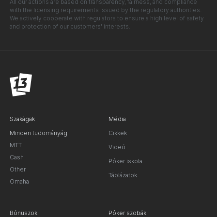
All our actions are based on transparency, fairness, and compliance
with the licensing requirements issued by the regulatory authorities.
We actively cooperate with regulators to ensure a high level of safety
and protection of our customers' interests.
Szakágak
Média
Minden tudományág
Cikkek
MTT
Videó
Cash
Póker iskola
Other
Táblázatok
Omaha
Bónuszok
Póker szobák