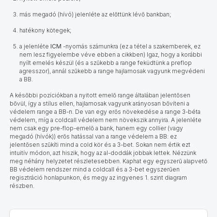
más megadó (hívó) jelenléte az előttünk lévő bankban;
hatékony kötegek;
a
jelenléte
ICM
-nyomás számunkra (ez a tétel a szakemberek, ez
nem lesz figyelembe véve ebben a cikkben) Igaz, hogy a korábbi
nyílt emelés készül (és a szűkebb a range feküdtünk a preflop
agresszor), annál szűkebb a range hajlamosak vagyunk megvédeni
a BB
.
A későbbi pozíciókban a nyitott emelő range általában jelentősen
bővül, így a stílus ellen, hajlamosak vagyunk arányosan bővíteni a
védelem range a BB-n. De van egy erős növekedése a range 3-béta
védelem, míg a coldcall védelem nem növekszik annyira. A jelenléte
nem csak egy pre-flop-emelő a bank, hanem egy collier (vagy
megadó (hívók)) erős hatással van a range védelem a BB: ez
jelentősen szűkíti mind a cold kör és a 3-bet. Sokan nem értik ezt
intuitív módon, azt hiszik, hogy az al-doddák jobbak lettek. Nézzünk
meg néhány helyzetet részletesebben. Kaphat egy egyszerű alapvető
BB védelem rendszer mind a coldcall és a 3-bet egyszerűen
regisztráció honlapunkon, és megy az ingyenes 1. szint diagram
részben.