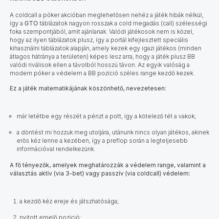
A coldcall a póker akcióban meglehetősen nehéz a játék hibák nélkül,
így a
GTO
táblázatok nagyon rosszak a cold megadás (call) szélességi
foka szempontjából, amit ajánlanak. Valódi játékosok nem is közel,
hogy az ilyen táblázatok plusz, így a portál kifejlesztett speciális
kihasználni táblázatok alapján, amely kezek egy igazi játékos (minden
átlagos hátránya a területen) képes lesz arra, hogy a játék plusz BB
valódi riválisok ellen a távolból hosszú távon.
Az egyik valóság a
modern póker a védelem a BB pozíció széles range kezdő kezek.
Ez a játék matematikájának köszönhető, nevezetesen:
már letétbe egy részét a pénzt a pott, így a kötelező tét a vakok;
a döntést mi hozzuk meg utoljára, utánunk nincs olyan játékos, akinek
erős kéz lenne a kezében, így a preflop során a legteljesebb
információval rendelkezünk.
A fő tényezők, amelyek meghatározzák a védelem range, valamint a
választás aktív (via 3-bet) vagy passzív (via coldcall) védelem:
a kezdő kéz ereje és játszhatósága;
nyitott emelő pozíció;