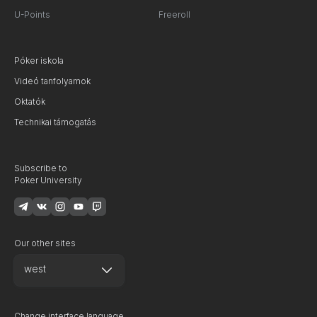
U-Points
Freeroll
Póker iskola
Videó tanfolyamok
Oktatók
Technikai támogatás
Subscribe to
Poker University
Our other sites
west
Change interface language