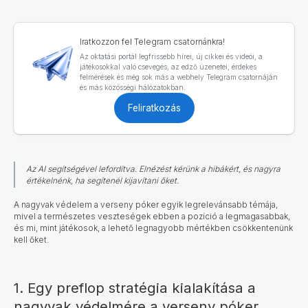
Iratkozzon fel Telegram csatornánkra!
Az oktatási portál legfrissebb hírei, új cikkei és videói, a
játékosokkal való csevegés, az edző üzenetei, érdekes
felmérések és még sok más a webhely Telegram csatornáján
és más közösségi hálózatokban.
Feliratkozás
Az AI segítségével lefordítva. Elnézést kérünk a hibákért, és nagyra
értékelnénk, ha segítenél kijavítani őket.
A nagyvak védelem a verseny póker egyik legrelevánsabb témája,
mivel a természetes veszteségek ebben a pozíció a legmagasabbak,
és mi, mint játékosok, a lehető legnagyobb mértékben csökkentenünk
kell őket.
1. Egy preflop stratégia kialakítása a
nagyvak védelmére a verseny póker