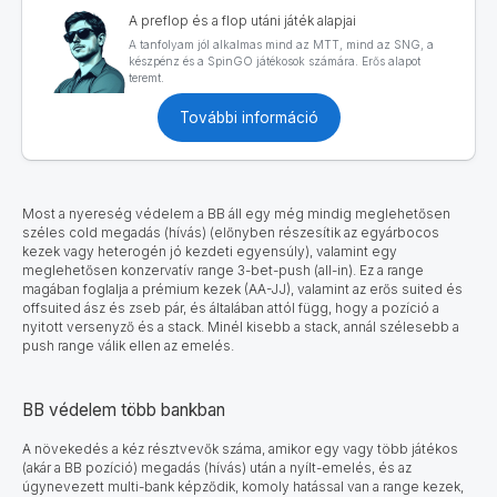
A preflop és a flop utáni játék alapjai
A tanfolyam jól alkalmas mind az MTT, mind az SNG, a
készpénz és a SpinGO játékosok számára. Erős alapot
teremt.
További információ
Most a nyereség védelem a BB áll egy még mindig meglehetősen
széles cold megadás (hívás) (előnyben részesítik az egyárbocos
kezek vagy heterogén jó kezdeti egyensúly), valamint egy
meglehetősen konzervatív range 3-bet-push (all-in). Ez a range
magában foglalja a prémium kezek (AA-JJ), valamint az erős suited és
offsuited ász és zseb pár, és általában attól függ, hogy a pozíció a
nyitott versenyző és a stack. Minél kisebb a stack, annál szélesebb a
push range válik ellen az emelés.
BB védelem több bankban
A növekedés a kéz résztvevők száma, amikor egy vagy több játékos
(akár a BB pozíció) megadás (hívás) után a nyílt-emelés, és az
úgynevezett multi-bank képződik, komoly hatással van a range kezek,