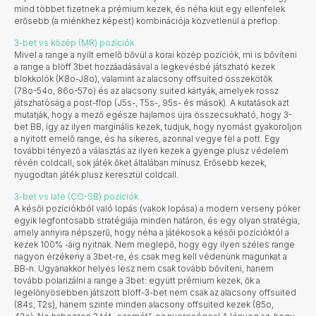
mind többet fizetnek a prémium kezek, és néha kiüt egy ellenfelek
erősebb (a miénkhez képest) kombinációja közvetlenül a preflop.
3-bet vs közép (MR) pozíciók.
Mivel a range a nyílt emelő bővül a korai közép pozíciók, mi is bővíteni
a range a blöff 3bet hozzáadásával a legkevésbé játszható kezek
blokkolók (K8o-J8o), valamint az alacsony offsuited összekötők
(78о-54о, 86о-57о) és az alacsony suited kártyák, amelyek rossz
játszhatóság a post-flop (J5s-, T5s-, 95s- és mások). A kutatások azt
mutatják, hogy a mező egésze hajlamos újra összecsukható, hogy 3-
bet BB, így az ilyen marginális kezek, tudjuk, hogy nyomást gyakoroljon
a nyitott emelő range, és ha sikeres, azonnal vegye fel a pott. Egy
további tényező a választás az ilyen kezek a gyenge plusz védelem
révén coldcall, sok játék őket általában mínusz. Erősebb kezek,
nyugodtan játék plusz keresztül coldcall.
3-bet vs late (CO-SB) pozíciók.
A késői pozíciókból való lopás (vakok lopása) a modern verseny póker
egyik legfontosabb stratégiája minden határon, és egy olyan stratégia,
amely annyira népszerű, hogy néha a játékosok a késői pozícióktól a
kezek 100% -áig nyitnak. Nem meglepő, hogy egy ilyen széles range
nagyon érzékeny a 3bet-re, és csak meg kell védenünk magunkat a
BB-n. Ugyanakkor helyes lesz nem csak tovább bővíteni, hanem
tovább polarizálni a range a 3bet: együtt prémium kezek, ők a
legelőnyösebben játszott blöff-3-bet nem csak az alacsony offsuited
(84s, T2s), hanem szinte minden alacsony offsuited kezek (85о,