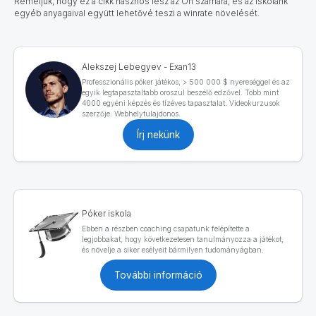
Reméljük, hogy ez a cikk hasznos lesz az Ön számára, és az iskolánk
egyéb anyagaival együtt lehetővé teszi a winrate növelését.
Alekszej Lebegyev - Exan13
Professzionális póker játékos, > 500 000 $ nyereséggel és az
egyik legtapasztaltabb oroszul beszélő edzővel. Több mint
4000 egyéni képzés és tízéves tapasztalat. Videokurzusok
szerzője. Webhelytulajdonos.
Írj nekünk
Póker iskola
Ebben a részben coaching csapatunk felépítette a
legjobbakat, hogy következetesen tanulmányozza a játékot,
és növelje a siker esélyeit bármilyen tudományágban.
További információ