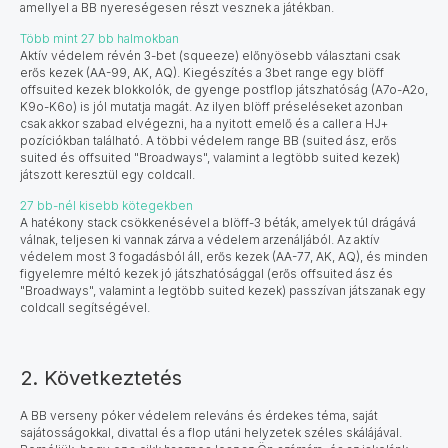
amellyel a BB nyereségesen részt vesznek a játékban.
Több mint 27 bb halmokban
Aktív védelem révén 3-bet (squeeze) előnyösebb választani csak
erős kezek (AA-99, AK, AQ). Kiegészítés a 3bet range egy blöff
offsuited kezek blokkolók, de gyenge postflop játszhatóság (A7o-A2o,
K9o-K6o) is jól mutatja magát. Az ilyen blöff préseléseket azonban
csak akkor szabad elvégezni, ha a nyitott emelő és a caller a HJ+
pozíciókban található. A többi védelem range BB (suited ász, erős
suited és offsuited "Broadways", valamint a legtöbb suited kezek)
játszott keresztül egy coldcall.
27 bb-nél kisebb kötegekben
A hatékony stack csökkenésével a blöff-3 béták, amelyek túl drágává
válnak, teljesen ki vannak zárva a védelem arzenáljából. Az aktív
védelem most 3 fogadásból áll, erős kezek (AA-77, AK, AQ), és minden
figyelemre méltó kezek jó játszhatósággal (erős offsuited ász és
"Broadways", valamint a legtöbb suited kezek) passzívan játszanak egy
coldcall segítségével.
2. Következtetés
A BB verseny póker védelem releváns és érdekes téma, saját
sajátosságokkal, divattal és a flop utáni helyzetek széles skálájával.