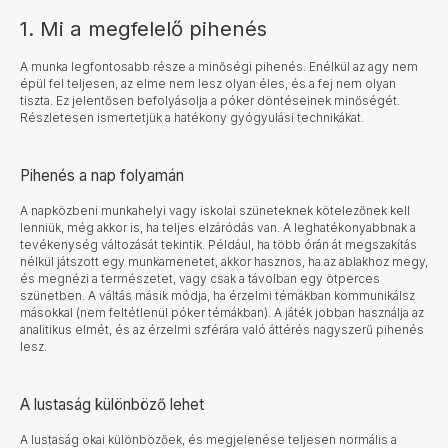
1. Mi a megfelelő pihenés
A munka legfontosabb része a minőségi pihenés. Enélkül az agy nem
épül fel teljesen, az elme nem lesz olyan éles, és a fej nem olyan
tiszta. Ez jelentősen befolyásolja a póker döntéseinek minőségét.
Részletesen ismertetjük a hatékony gyógyulási technikákat.
Pihenés a nap folyamán
A napközbeni munkahelyi vagy iskolai szüneteknek kötelezőnek kell
lenniük, még akkor is, ha teljes elzáródás van. A leghatékonyabbnak a
tevékenység változását tekintik. Például, ha több órán át megszakítás
nélkül játszott egy munkamenetet, akkor hasznos, ha az ablakhoz megy,
és megnézi a természetet, vagy csak a távolban egy ötperces
szünetben. A váltás másik módja, ha érzelmi témákban kommunikálsz
másokkal (nem feltétlenül póker témákban). A játék jobban használja az
analitikus elmét, és az érzelmi szférára való áttérés nagyszerű pihenés
lesz.
A lustaság különböző lehet
A lustaság okai különbözőek, és megjelenése teljesen normális a