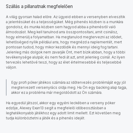
Szállás a pillanatnak megfelelően
A világ gyorsan halad előre.
Az ügyeid ebben a versenyben elveszítik
a jelentésüket és a teljességüket. Még pihenés közben is a munkára
gondolsz, és munka közben sem hagyod abba a pihenésről való
álmodozást. Meg kell tanulnod arra összpontosítani, amit csinálsz,
hogy elmerülj a folyamatban. Ha megtanulod megtervezni az idődet,
lehetőséged nyílik például arra, hogy megnézd a naplementét, mert
pontosan tudod, hogy mikor kezdődik és mennyi ideig fog tartani.
Jelenleg más dolgok nem zavarják Önt, mert bízik abban, hogy a többi
tevékenysége alulpár, és nem fedi át azt, amit jelenleg csinál. Az ilyen
tervezés lehetővé teszi, hogy az élet értelmesebbé és teljesebbé
váljon.
Egy profi póker játékos számára az időtervezés problémáját egy jól
megtervezett versenyrács oldja meg. Ha Ön egy backing alap tagja,
akkor ez a probléma már megoldódott az Ön számára.
Ha egyedül játszol, akkor egy egyéni leckében a verseny póker
edzője, Alexey Exan13 segít a megfelelő időbeosztásban a
leghatékonyabb játékhoz egy adott limit mellett. Ezt követően meg
tudja különböztetni a játék és a pihenés idejét.