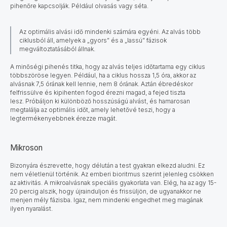
pihenőre kapcsolják. Például olvasás vagy séta.
Az optimális alvási idő mindenki számára egyéni. Az alvás több
ciklusból áll, amelyek a „gyors” és a „lassú” fázisok
megváltoztatásából állnak.
A minőségi pihenés titka, hogy az alvás teljes időtartama egy ciklus
többszöröse legyen. Például, ha a ciklus hossza 1,5 óra, akkor az
alvásnak 7,5 órának kell lennie, nem 8 órának. Aztán ébredéskor
felfrissülve és kipihenten fogod érezni magad, a fejed tiszta
lesz. Próbáljon ki különböző hosszúságú alvást, és hamarosan
megtalálja az optimális időt, amely lehetővé teszi, hogy a
legtermékenyebbnek érezze magát.
Mikroson
Bizonyára észrevette, hogy délután a test gyakran elkezd aludni. Ez
nem véletlenül történik. Az emberi bioritmus szerint jelenleg csökken
az aktivitás. A mikroalvásnak speciális gyakorlata van. Elég, ha az agy 15-
20 percig alszik, hogy újrainduljon és frissüljön, de ugyanakkor ne
menjen mély fázisba. Igaz, nem mindenki engedhet meg magának
ilyen nyaralást.