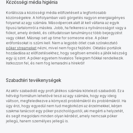
Közösségi média higiénia
Korlátozza a közösségi média előfizetéseit a legfontosabb
közönségekre.
A hírfolyamban való görgetés nagyon energiaigényes
folyamat az agy számára. Másodpercek alatt át kell váltania az egyik
típusú tartalomról a másikra. Jobb, ha felkeresi a nyilvánosságot vagy a
fiókot, amely érdekli, és céltudatosan tanulmányoz több bejegyzést
vagy cikket. Másnap set up time for someone else. A póker
erőforrásokat is szűrni kell. Nem a legjobb ötlet csak szórakoztató
póker streameket
nézni, mivel nem fogsz fejlődni. Oktatási portálok
hozzáadása az előfizetésekhez, hogy segítsen emelés a játék készség
egy új szint. A póker egyetem hivatalos Telegram fiókkal rendelkezik.
Iratkozzon fel, és nem fog lemaradni a hírekről!
Szabadtéri tevékenységek
Az aktív szabadidő egy profi játékos számára kötelező szabadidő. Ez a
hétvégi formátum lehetővé teszi az agy számára, hogy egy ideig
váltson, megfeledkezve a környező problémákról és problémákról. Ha
úgy érzi, hogy egyedül nem tud megbirkózni az érzelmekkel, kérjen
szakmai tanácsot egy póker pszichológustól, aki megérti a helyzetét,
és segít megoldani minden olyan kérdést, amely nemcsak póker
jellegű, hanem személyes jellegű is.