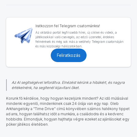
Iratkozzon fel Telegram csatornánkra!
Az oktatási portál legfrissebb hírei, új cikkei és videói, a
játékosokkal való csevegés, az edző üzenetei, érdekes
felmérések és még sok más a webhely Telegram csatornáján
és más közösségi hálózatokban.
Feliratkozás
Az AI segítségével lefordítva. Elnézést kérünk a hibákért, és nagyra
értékelnénk, ha segítenél kijavítani őket.
Korunk fő kérdése, hogy hogyan kezeljünk mindent?
Az idő múlásával
mindenki egyenlő, mindenkinek csak 24 órája van egy nap. Gleb
Arkhangelsky a "Time Drive" című könyvében számos hatékony tippet
ad arra, hogyan találhatsz időt a munkára, a családodra és a kedvenc
hobbidra. Elmondjuk, hogyan hajthatja végre ezeket az ajánlásokat egy
póker játékos életében.