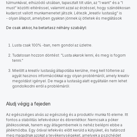
túlmunkával, elhúzódó utcában, tapasztalt tilt után, az "I want" és a "I
must" közötti eltéréssel, valamint azzal az érzéssel, hogy szándékosan
kudarcot vallott munkamenetet játszik. Létezik „kreatív lustaság” is
- olyan állapot, amelyben gyakran jönnek új ötletek és meglátások
De csak akkor, ha betartasz néhány szabályt:
Lusta csak 100% -ban, nem gondol az üzletre.
Tudatosan hozzon döntést: "Lusta akarok lenni, és meg is fogom
tenni."
Mielőtt a kreatív lustaság állapotába kerülne, meg kell töltenie az
agyát hasznos információkkal egy olyan problémáról, amely kreatív
megoldást igényel. De maga a lustaság alatt egyáltalán nem lehet
gondolkodni erről a problémáról.
Aludj végig a fejeden
Az egészséges alvás az egészség és a produktív munka fő eleme.
Itt
fontos a stabilitás lefekvéskor és ébrenlétkor. Nemcsak a póker
játékosoknak, hanem egy átlagembernek is nehéz belépni ebbe a
játékmódba. Egy órával lefekvés előtt kerüld a kütyüket, és határozd
meg magadnak azokat a tevékenységeket, amelyek a pszichédet