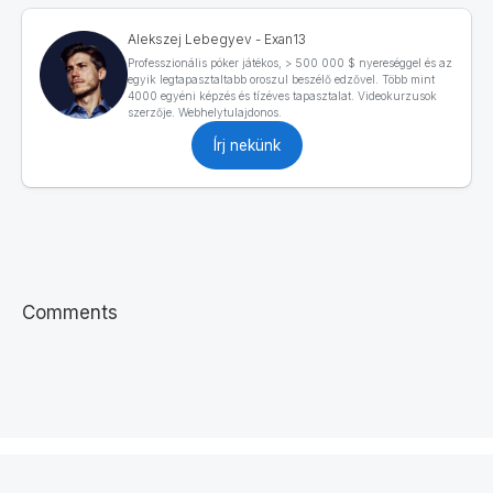
Alekszej Lebegyev - Exan13
Professzionális póker játékos, > 500 000 $ nyereséggel és az
egyik legtapasztaltabb oroszul beszélő edzővel. Több mint
4000 egyéni képzés és tízéves tapasztalat. Videokurzusok
szerzője. Webhelytulajdonos.
Írj nekünk
Comments