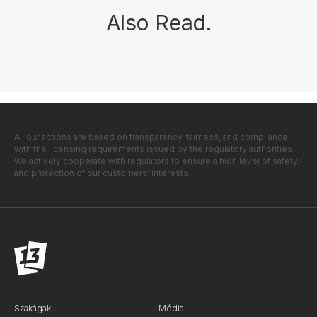
Also Read
.
All our actions are based on transparency, fairness, and compliance
with the licensing requirements issued by the regulatory authorities.
We actively cooperate with regulators to ensure a high level of safety
and protection of our customers' interests.
Szakágak
Média