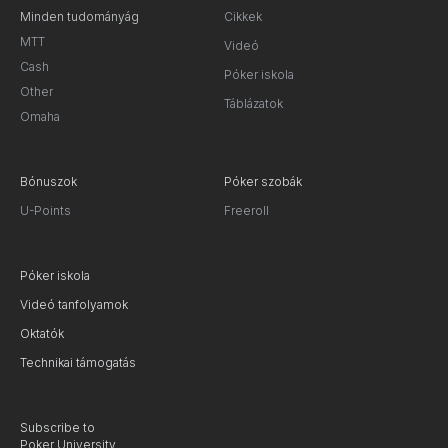
Minden tudományág
Cikkek
MTT
Videó
Cash
Póker iskola
Other
Táblázatok
Omaha
Bónuszok
Póker szobák
U-Points
Freeroll
Póker iskola
Videó tanfolyamok
Oktatók
Technikai támogatás
Subscribe to
Poker University