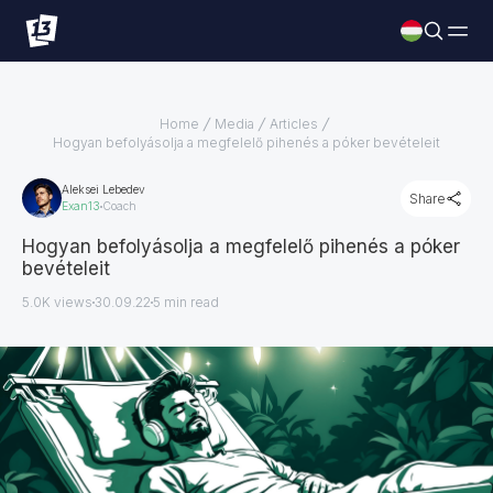
Home
Media
Articles
Hogyan befolyásolja a megfelelő pihenés a póker bevételeit
Aleksei Lebedev
Share
Exan13
Coach
Hogyan befolyásolja a megfelelő pihenés a póker
bevételeit
5.0K views
30.09.22
5
min read