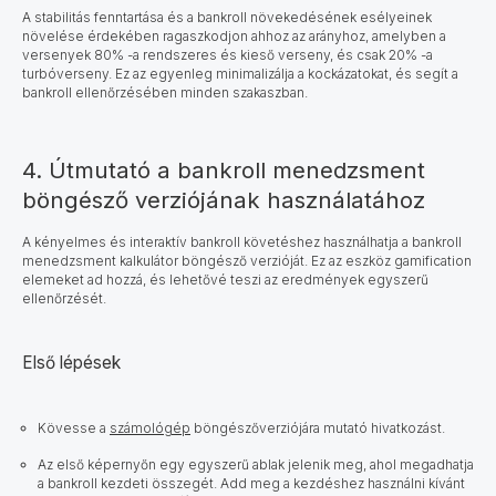
A stabilitás fenntartása és a bankroll növekedésének esélyeinek
növelése érdekében ragaszkodjon ahhoz az arányhoz, amelyben a
versenyek 80% -a rendszeres és kieső verseny, és csak 20% -a
turbóverseny. Ez az egyenleg minimalizálja a kockázatokat, és segít a
bankroll ellenőrzésében minden szakaszban.
4. Útmutató a bankroll menedzsment
böngésző verziójának használatához
A kényelmes és interaktív bankroll követéshez használhatja a bankroll
menedzsment kalkulátor böngésző verzióját. Ez az eszköz gamification
elemeket ad hozzá, és lehetővé teszi az eredmények egyszerű
ellenőrzését.
Első lépések
Kövesse a
számológép
böngészőverziójára mutató hivatkozást.
Az első képernyőn egy egyszerű ablak jelenik meg, ahol megadhatja
a bankroll kezdeti összegét. Add meg a kezdéshez használni kívánt