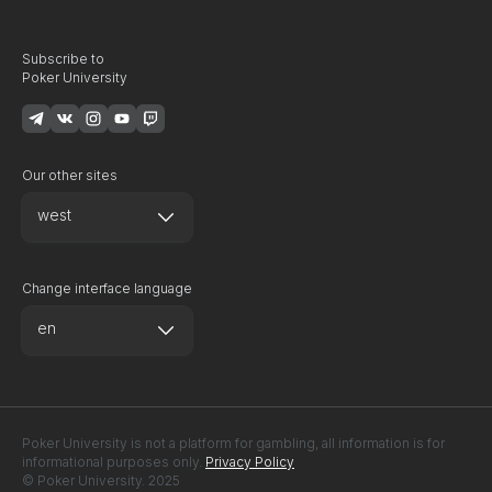
Subscribe to
Poker University
Our other sites
west
Change interface language
en
Poker University is not a platform for gambling, all information is for
informational purposes only.
Privacy Policy
© Poker University. 2025