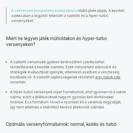
A versenyek kompetens kiválasztása a
stabil játék alapja. A kezdeti
szakaszban a legjobb elkerülni a szatellit és a hiper-turbó
versenyeket.
Miért ne legyen játék műholdakon és hyper-turbo
versenyeken?
A szatellit versenyek gyakran kedvezőtlen szerkezettel
rendelkeznek a kezdők számára. Ezek mélyreható elemzést és
stratégiák kiválasztását igénylik, ellenkező esetben a veszteség
kockázata nő. A szatellit sajátosságainak részleteit
egy másik cikk
ismerteti.
A hiper-turbó versenyek olyan formátumok, ahol gyorsan nő a vakok
száma, ezért a játékosoknak nagyon gyorsan kell döntéseket
hozniuk. Ez a formátum növeli a nyomást és a variancia nagyságát,
így nem alkalmas a stabilitást kereső játékosok számára.
Optimális versenyformátumok: normál, kiütés és turbó