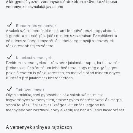
A kiegyensúlyozott versenyrács érdekében a következő típusú
versenyek használatát javaslom:
Rendszeres versenyek.
A vakok száma mérsékelten nő, ami lehetővé teszi, hogy alaposan
átgondolja a stratégiát a játék minden szakaszában. Ez csökkenti a
véletlenszerűségi tényezőt, és lehetőséget nyújt a készségek
részletesebb fejlesztésére.
Knockout versenyek.
Ezekben a versenyekben készpénz jutalmakat kapsz, ha kiütsz más
játékosokat. Ez a formátum lehetővé teszi, hogy még egy átlagos
pozíció esetén is pénzt keressen, és motivációt ad minden egyes
kiütésért járó jutalomnak köszönhetően.
Turbóversenyek.
Olyan struktúra, ahol gyorsabban nő a vakok száma, mint a
hagyományos versenyeken, amihez gyors döntéshozatal és magas
szintű felkészülési szint szükséges. A turbót a legjobb kis
mennyiségben használni, hogy elkerüljük a bankroll erős ingadozásait.
A versenyek aránya a rajtrácson