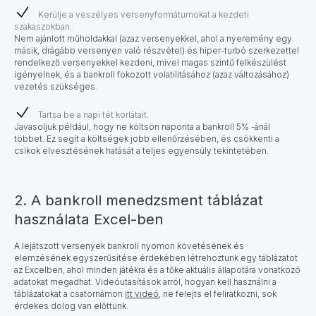
Kerülje a veszélyes versenyformátumokat a kezdeti
szakaszokban.
Nem ajánlott műholdakkal (azaz versenyekkel, ahol a nyeremény egy
másik, drágább versenyen való részvétel) és hiper-turbó szerkezettel
rendelkező versenyekkel kezdeni, mivel magas szintű felkészülést
igényelnek, és a bankroll fokozott volatilitásához (azaz változásához)
vezetés szükséges.
Tartsa be a napi tét korlátait.
Javasoljuk például, hogy ne költsön naponta a bankroll 5% -ánál
többet. Ez segít a költségek jobb ellenőrzésében, és csökkenti a
csíkok elvesztésének hatását a teljes egyensúly tekintetében.
2. A bankroll menedzsment táblázat
használata Excel-ben
A lejátszott versenyek bankroll nyomon követésének és
elemzésének egyszerűsítése érdekében létrehoztunk egy táblázatot
az Excelben, ahol minden játékra és a tőke aktuális állapotára vonatkozó
adatokat megadhat. Videóutasítások arról, hogyan kell használni a
táblázatokat a csatornámon
itt videó
, ne felejts el feliratkozni, sok
érdekes dolog van előttünk.