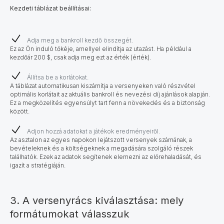
Kezdeti táblázat beállításai:
Adja meg a bankroll kezdő összegét.
Ez az Ön induló tőkéje, amellyel elindítja az utazást. Ha például a
kezdőár 200 $, csak adja meg ezt az érték (érték).
Állítsa be a korlátokat.
A táblázat automatikusan kiszámítja a versenyeken való részvétel
optimális korlátait az aktuális bankroll és nevezési díj ajánlások alapján.
Ez a megközelítés egyensúlyt tart fenn a növekedés és a biztonság
között.
Adjon hozzá adatokat a játékok eredményeiről.
Az asztalon az egyes napokon lejátszott versenyek számának, a
bevételeknek és a költségeknek a megadására szolgáló részek
találhatók. Ezek az adatok segítenek elemezni az előrehaladását, és
igazít a stratégiáján.
3. A versenyrács kiválasztása: mely
formátumokat válasszuk