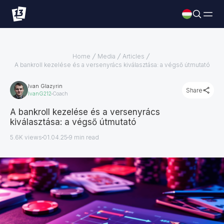
Home
Media
Articles
A bankroll kezelése és a versenyrács kiválasztása: a végső útmutató
Ivan Glazyrin
Share
IvanG212
Coach
A bankroll kezelése és a versenyrács
kiválasztása: a végső útmutató
5.6K views
01.04.25
9
min read