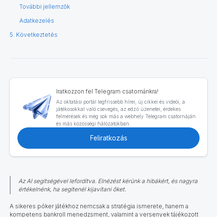
További jellemzők
Adatkezelés
5. Következtetés
Iratkozzon fel Telegram csatornánkra!
Az oktatási portál legfrissebb hírei, új cikkei és videói, a
játékosokkal való csevegés, az edző üzenetei, érdekes
felmérések és még sok más a webhely Telegram csatornáján
és más közösségi hálózatokban.
Feliratkozás
Az AI segítségével lefordítva. Elnézést kérünk a hibákért, és nagyra
értékelnénk, ha segítenél kijavítani őket.
A sikeres póker játékhoz nemcsak a stratégia ismerete, hanem a
kompetens bankroll menedzsment, valamint a versenyek tájékozott