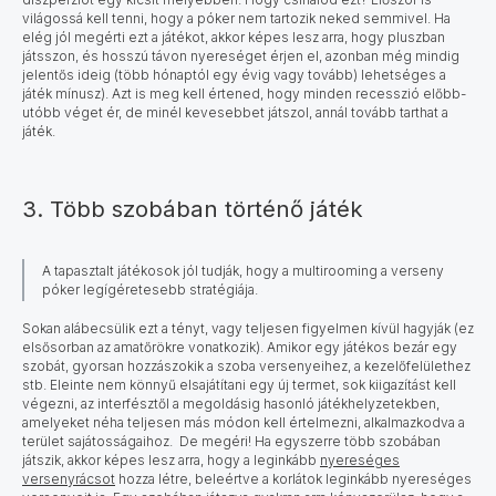
világossá kell tenni, hogy a póker nem tartozik neked semmivel. Ha
elég jól megérti ezt a játékot, akkor képes lesz arra, hogy pluszban
játsszon, és hosszú távon nyereséget érjen el, azonban még mindig
jelentős ideig (több hónaptól egy évig vagy tovább) lehetséges a
játék mínusz). Azt is meg kell értened, hogy minden recesszió előbb-
utóbb véget ér, de minél kevesebbet játszol, annál tovább tarthat a
játék.
3. Több szobában történő játék
A tapasztalt játékosok jól tudják, hogy a multirooming a verseny
póker legígéretesebb stratégiája.
Sokan alábecsülik ezt a tényt, vagy teljesen figyelmen kívül hagyják (ez
elsősorban az amatőrökre vonatkozik). Amikor egy játékos bezár egy
szobát, gyorsan hozzászokik a szoba versenyeihez, a kezelőfelülethez
stb. Eleinte nem könnyű elsajátítani egy új termet, sok kiigazítást kell
végezni, az interfésztől a megoldásig hasonló játékhelyzetekben,
amelyeket néha teljesen más módon kell értelmezni, alkalmazkodva a
terület sajátosságaihoz. De megéri!
Ha egyszerre több szobában
játszik, akkor képes lesz arra, hogy a leginkább
nyereséges
versenyrácsot
hozza létre, beleértve a korlátok leginkább nyereséges