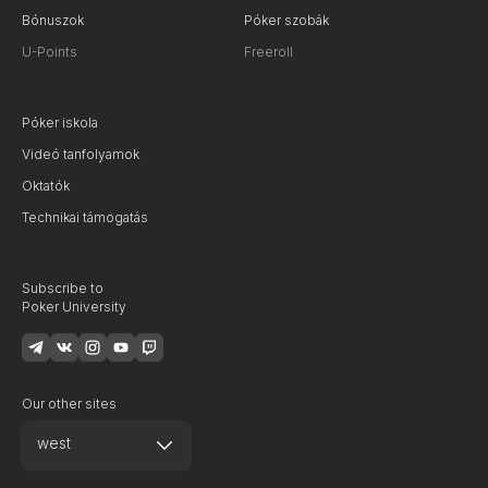
Bónuszok
Póker szobák
U-Points
Freeroll
Póker iskola
Videó tanfolyamok
Oktatók
Technikai támogatás
Subscribe to
Poker University
Our other sites
west