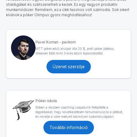
stratégiákat és szétszerelheti a kezek. Ez egy nagyon produktív
munkamódszer. Remélem, ez a cikk hasznos volt számodra. Sok sikert
kívánok a póker Olimpus gyors meghódításához!
Pavel Koman - pavkom
MTT póker edző alulpár Abi 20 $, profi póker játékos,
streamer több mint 3 éves edzői tapasztalattal.
Üzenet szerzője
Póker iskola
Ebben a részben coaching csapatunk felépítette a
legjobbakat, hogy következetesen tanulmányozza a játékot,
és növelje a siker esélyeit bármilyen tudományágban.
További információ