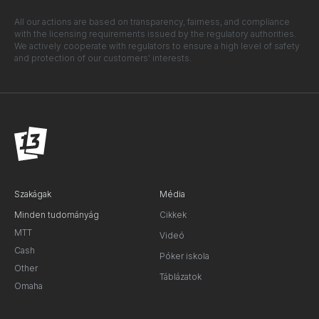
All our actions are based on transparency, fairness, and compliance
with the licensing requirements issued by the regulatory authorities.
We actively cooperate with regulators to ensure a high level of safety
and protection of our customers' interests.
Szakágak
Média
Minden tudományág
Cikkek
MTT
Videó
Cash
Póker iskola
Other
Táblázatok
Omaha