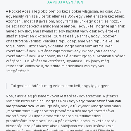
AA vs JJ = 82% / 18%
A Pocket Aces a legjobb preflop kéz a póker világában, és csak 82%
egyensúly van az alulpárok ellen (és 85% egy véletlenszerű kéz ellen).
Azonban... most azt javaslom, hogy fantáziáljunk egy kicsit, és hozzuk
be ezt a koncepciót a mindennapi életbe. Tegyük fel, hogy felajánlanak
neked egy ingyenes nyaralást, egy hajóutat vagy csak egy érdekes
utazást egyetlen kikötéssel: 20% az esélye annak, hogy útközben
katasztrófába kerülsz. Például a repülőgép, amelyen repülnie kell, le
fog zuhanni. Biztos vagyok benne, hogy senki sem akarna ilyen
kockázatot vállalni! Általában hajlamosak vagyunk nagyon alacsony
kockázatot vállalni, különösen, ha az életünk függ tőle. Azonban a póker
világában... Ha két ásszal veszítesz, ugyanaz a 18% (vagy még
kevesebb) aktiválódik, de szinte mindenkinek van egy vas
"megértése":
Túl gyakran történik meg velem, nem kell, hogy így legyen!
Nos, akkor elég jól ismert következtetések következnek. A játékos
őszintén kezdi azt hinni, hogy az
RNG egy vagy másik szobában van
megcsavarodva
. Valaki úgy véli, hogy a túl gyakori (ahogy neki tűnik)
„mozdulatokkal” kapcsolatos probléma a fiók megváltoztatásával
oldható meg. Az ilyen emberek azonban elkerülhetetlenül
problémákkal szembesülnek a pénzfelvétel során, mivel a szobák
biztonsági szolgálata nem alszik. Valójában csak tanulmányozza a
diszperziót egy kicsit mélyebben. Hogy csinálod ezt? Először is