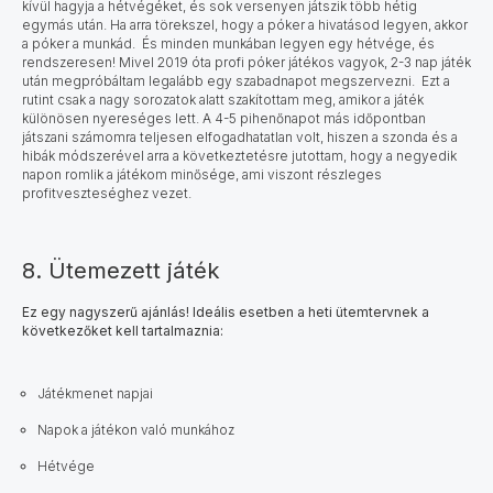
kívül hagyja a hétvégéket, és sok versenyen játszik több hétig
egymás után. Ha arra törekszel, hogy a póker a hivatásod legyen, akkor
a póker a munkád. És minden munkában legyen egy hétvége, és
rendszeresen! Mivel 2019 óta profi póker játékos
vagyok, 2-3 nap játék
után megpróbáltam legalább egy szabadnapot megszervezni. Ezt a
rutint csak a nagy sorozatok alatt szakítottam meg, amikor a játék
különösen nyereséges lett. A 4-5 pihenőnapot más időpontban
játszani számomra teljesen elfogadhatatlan volt, hiszen a szonda és a
hibák módszerével arra a következtetésre jutottam, hogy a negyedik
napon romlik a játékom minősége, ami viszont részleges
profitveszteséghez vezet.
8. Ütemezett játék
Ez egy nagyszerű ajánlás! Ideális esetben a heti ütemtervnek a
következőket kell tartalmaznia:
Játékmenet napjai
Napok a játékon való munkához
Hétvége