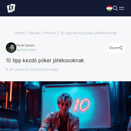
Home
Media
Articles
10 tipp kezdő póker játékosoknak
Pavel Koman
Share
pavkom
Coach
10 tipp kezdő póker játékosoknak
6.0K views
27.04.24
8
min read