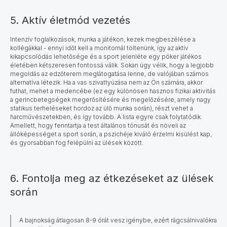
5. Aktív életmód vezetés
Intenzív foglalkozások, munka a játékon, kezek megbeszélése a
kollégákkal - ennyi időt kell a monitornál töltenünk, így az aktív
kikapcsolódás lehetősége és a sport jelenléte egy póker játékos
életében kétszeresen fontossá válik. Sokan úgy vélik, hogy a legjobb
megoldás az edzőterem meglátogatása lenne, de valójában számos
alternatíva létezik. Ha a vas szivattyúzása nem az Ön számára, akkor
futhat, mehet a medencébe (ez egy különösen hasznos fizikai aktivitás
a gerincbetegségek megerősítésére és megelőzésére, amely nagy
statikus terheléseket hordoz az ülő munka során), részt vehet a
harcművészetekben, és így tovább. A lista egyre csak folytatódik.
Amellett, hogy fenntartja a test általános tónusát és növeli az
állóképességet a sport során, a pszichéje kiváló érzelmi kisülést kap,
és gyorsabban fog felépülni az ülések között.
6. Fontolja meg az étkezéseket az ülések
során
A bajnokság átlagosan 8-9 órát vesz igénybe, ezért rágcsálnivalókra