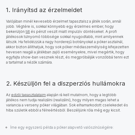
1. Irányítsd az érzelmeidet
Valójában minél kevesebb érzelmet tapasztalsz a játék során, annál
jobb. Végtére is, sokkal könnyebb egy érzelmes ember, hogy
bekerüljön
tilt
és pénzt veszít miatt impulzív döntéseket. A profi
játékosok túlnyomó többsége sokkal nyugodtabb, mint amilyennek
látszik. Ha felidézzük a nagy horderejű botrányokat a póker asztalnál,
akkor bizton állíthatjuk, hogy sok póker médiaszemélyiség kifejezetten
hevesen reagál a játékban zajló eseményekre, mivel megértik, hogy
egyfajta show-ban vesznek részt, és megpróbálják vonzóbbá tenni ezt
a tartalmat a nézők számára.
2. Készüljön fel a diszperziós hullámokra
Az
edzői tapasztalataim
alapján rá kell mutatnom, hogy a legtöbb
játékos nem tudja realizálni (realizálni), hogy milyen magas lehet a
variancia a verseny póker világában. Sok elhamarkodott cselekedet és
hiba születik ebből a félreértésből. Beszéljünk róla még egy kicsit.
Íme egy egyszerű példa a póker alapvető valószínűségére: