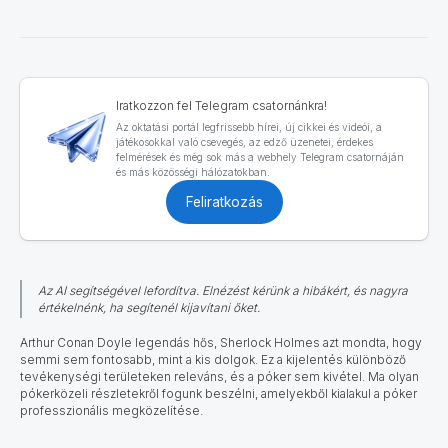
Iratkozzon fel Telegram csatornánkra!
Az oktatási portál legfrissebb hírei, új cikkei és videói, a
játékosokkal való csevegés, az edző üzenetei, érdekes
felmérések és még sok más a webhely Telegram csatornáján
és más közösségi hálózatokban.
Feliratkozás
Az AI segítségével lefordítva. Elnézést kérünk a hibákért, és nagyra
értékelnénk, ha segítenél kijavítani őket.
Arthur Conan Doyle legendás hős, Sherlock Holmes azt mondta, hogy
semmi sem fontosabb, mint a kis dolgok. Ez a kijelentés különböző
tevékenységi területeken releváns, és a póker sem kivétel. Ma olyan
pókerközeli részletekről fogunk beszélni, amelyekből kialakul a póker
professzionális megközelítése.