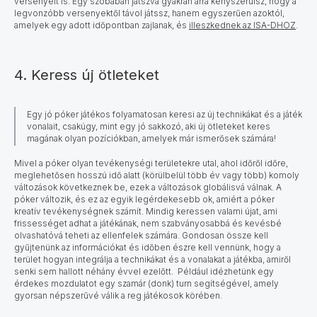
versenyeit is. Egy szobában játszva gyakran arra kényszerülsz, hogy a
legvonzóbb versenyektől távol játssz, hanem egyszerűen azoktól,
amelyek egy adott időpontban zajlanak, és
illeszkednek az ISA-DHOZ
.
4. Keress új ötleteket
Egy jó póker játékos folyamatosan keresi az új technikákat és a játék
vonalait, csakúgy, mint egy jó sakkozó, aki új ötleteket keres
magának olyan pozíciókban, amelyek már ismerősek számára!
Mivel a póker olyan tevékenységi területekre utal, ahol időről időre,
meglehetősen hosszú idő alatt (körülbelül több év vagy több) komoly
változások következnek be, ezek a változások globálisvá válnak. A
póker változik, és ez az egyik legérdekesebb ok, amiért a póker
kreatív tevékenységnek számít. Mindig keressen valami újat, ami
frissességet adhat a játékának, nem szabványosabbá és kevésbé
olvashatóvá teheti az ellenfelek számára. Gondosan össze kell
gyűjtenünk az információkat és időben észre kell vennünk, hogy a
terület hogyan integrálja a technikákat és a vonalakat a játékba, amiről
senki sem hallott néhány évvel ezelőtt. Például idézhetünk egy
érdekes mozdulatot egy szamár (donk) turn segítségével, amely
gyorsan népszerűvé válik a reg játékosok körében.