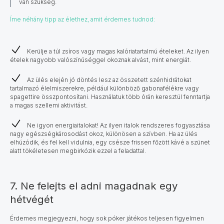
van szükség.
Íme néhány tipp az élethez, amit érdemes tudnod:
Kerülje a túl zsíros vagy magas kalóriatartalmú ételeket. Az ilyen
ételek nagyobb valószínűséggel okoznak alvást, mint energiát.
Az ülés elején jó döntés lesz az összetett szénhidrátokat
tartalmazó élelmiszerekre, például különböző gabonafélékre vagy
spagettire összpontosítani. Használatuk több órán keresztül fenntartja
a magas szellemi aktivitást.
Ne igyon energiaitalokat! Az ilyen italok rendszeres fogyasztása
nagy egészségkárosodást okoz, különösen a szívben. Ha az ülés
elhúzódik, és fel kell vidulnia, egy csésze frissen főzött kávé a szünet
alatt tökéletesen megbirkózik ezzel a feladattal.
7. Ne felejts el adni magadnak egy
hétvégét
Érdemes megjegyezni, hogy sok póker játékos teljesen figyelmen