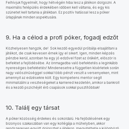
Felhívjuk figyelmét, hogy hétvégén hiba lesz a játékon dolgozni. A
maximális felépülés érdekében időben kell váltania, és egy kis
szünetet kell tartania a játékban. Ez pozitív hatással lesz a póker
űrlapjának minden aspektusára.
9. Ha a célod a profi póker, fogadj edzőt
Közhelyesen hangzik, de!
Sok kezdő egyedül próbálja elsajátítani a
játékot, de csak kevesen érnek így el sikert. Igen, minden képzés
pénzbe kerül, azonban ha egy jó edzővel fizet az órákért, először is
befektet a fejlődésébe.
Az önmagadba való befektetés
a leginkább
nyereséges befektetés! Mindenesetre a független kísérletek során
nagy valószínűséggel sokkal több pénzt veszít a versenyeken, mint
amennyit az edzésekre költ. Egy kompetens mentor segít
minimalizálni a veszteségeket a karriered kezdetén, amikor a bankroll
és a kezdő pszichéjét érő csapások sokkal pusztítóbbak!
10. Találj egy társat
A póker közösség érdekes és sokoldalú. Ha fejlődésének egy
bizonyos szakaszában van egy kollégája a műhelyben, akkor
rendszeresen együtt dolgozhat a játékon, megvitathatja a különböző