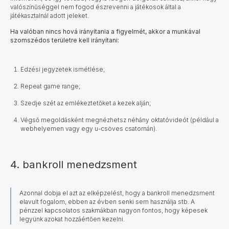
valószínűséggel nem fogod észrevenni a játékosok által a
játékasztalnál adott jeleket.
Ha valóban nincs hová irányítania a figyelmét, akkor a munkával
szomszédos területre kell irányítani:
Edzési jegyzetek ismétlése;
Repeat game range;
Szedje szét az emlékeztetőket a kezek alján;
Végső megoldásként megnézhetsz néhány oktatóvideót (például a
webhelyemen vagy egy u-csöves csatornán).
4. bankroll menedzsment
Azonnal dobja el azt az elképzelést, hogy a bankroll menedzsment
elavult fogalom, ebben az évben senki sem használja stb. A
pénzzel kapcsolatos szakmákban nagyon fontos, hogy képesek
legyünk azokat hozzáértően kezelni.