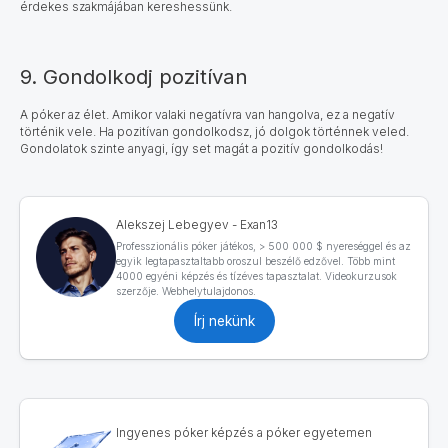
érdekes szakmájában kereshessünk.
9. Gondolkodj pozitívan
A póker az élet.
Amikor valaki negatívra van hangolva, ez a negatív
történik vele. Ha pozitívan gondolkodsz, jó dolgok történnek veled.
Gondolatok szinte anyagi, így set magát a pozitív gondolkodás!
Alekszej Lebegyev - Exan13
Professzionális póker játékos, > 500 000 $ nyereséggel és az
egyik legtapasztaltabb oroszul beszélő edzővel. Több mint
4000 egyéni képzés és tízéves tapasztalat. Videokurzusok
szerzője. Webhelytulajdonos.
Írj nekünk
Ingyenes póker képzés a póker egyetemen