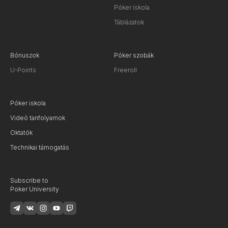
Póker iskola
Táblázatok
Bónuszok
Póker szobák
U-Points
Freeroll
Póker iskola
Videó tanfolyamok
Oktatók
Technikai támogatás
Subscribe to
Poker University