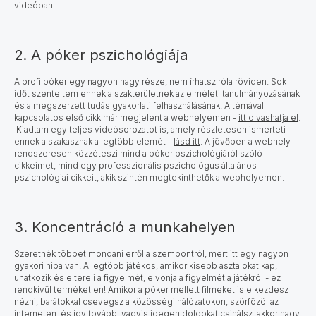
videóban.
2. A póker pszichológiája
A profi póker egy nagyon nagy része, nem írhatsz róla röviden. Sok
időt szenteltem ennek a szakterületnek az elméleti tanulmányozásának
és a megszerzett tudás gyakorlati felhasználásának. A témával
kapcsolatos első cikk már megjelent a webhelyemen -
itt olvashatja el
.
Kiadtam egy teljes videósorozatot is, amely részletesen ismerteti
ennek a szakasznak a legtöbb elemét -
lásd itt
. A jövőben a webhely
rendszeresen közzéteszi mind a póker pszichológiáról szóló
cikkeimet, mind egy professzionális pszichológus általános
pszichológiai cikkeit, akik szintén megtekinthetők a webhelyemen.
3. Koncentráció a munkahelyen
Szeretnék többet mondani erről a szempontról, mert itt egy nagyon
gyakori hiba van. A legtöbb játékos, amikor kisebb asztalokat kap,
unatkozik és eltereli a figyelmét, elvonja a figyelmét a játékról - ez
rendkívül terméketlen! Amikor a póker mellett filmeket is elkezdesz
nézni, barátokkal csevegsz a közösségi hálózatokon, szörfözöl az
interneten, és így tovább, vagyis idegen dolgokat csinálsz, akkor nagy