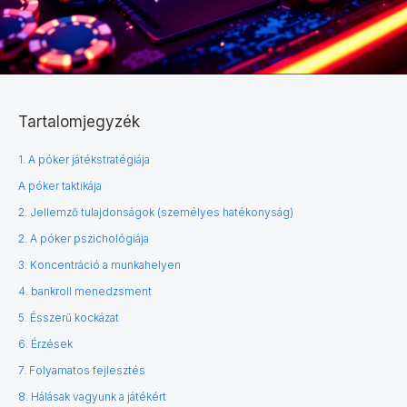
Tartalomjegyzék
1. A póker játékstratégiája
A póker taktikája
2. Jellemző tulajdonságok (személyes hatékonyság)
2. A póker pszichológiája
3. Koncentráció a munkahelyen
4. bankroll menedzsment
5. Ésszerű kockázat
6. Érzések
7. Folyamatos fejlesztés
8. Hálásak vagyunk a játékért