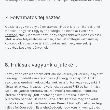
feladhatják a félelmet, de mégis megtanulják meghallani az érzéseiket.
7. Folyamatos fejlesztés
A szakma egy verseny póker játékos, nincs pillanat, amikor azt lehet
mondani, hogy talált egy ilyen stratégia, és elérte az ilyen szint
készség
, amely lehetővé teszi, hogy hagyja abba a fejlődés és csak
játék. A játék folyamatosan változik, a terület stratégiái változnak, új
koncepciók, stílusok és játéktípusok nyílnak meg, amelyek új
megközelítéseket igényelnek.
8. Hálásak vagyunk a játékért
Észrevetted ezeket a reakciókat: amikor versenyről versenyre nyersz,
csak egy gondolat van a fejedben – „
Én vagyok a bajnok
”. Amikor
azonban az eredmények csökkennek, és a fontos kezek egyenként
játszanak, elkezdi hibáztatni a variancia, a csavart
RNG
és bármi mást.
De ne magadban keresd az okokat.
Próbálj köszönetet mondani a
játéknak az általa nyújtott lehetőségekért.
Nem csak a hírnév
pillanatairól van szó. Ha veszít - ez a lecke, keresse meg az okokat
mind a kezek, mind más területeken. Keresd, hol fejlődhetsz, és légy
hálás a fejlődésedért. És a lehetőségért, hogy korunk ilyen szép és