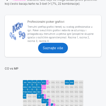
koji često bacaju karte na 3-bet (+1,7%, 22 kombinacije).
Profesionalni poker grafovi
Trenutni preflop grafovi temelj su svakog profesionalca u
igri. Poker sveučilišni grafovi redovito se ažuriraju i
prilagođavaju trenutnim uvjetima igre (prosječne skupine
igrača s različitim ograničenjima). Razina 1, razina 2,
razina 3, razina 4.
Saznajte više
CO vs MP