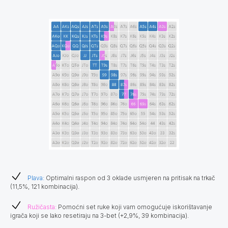
Plava:
Optimalni raspon od 3 oklade usmjeren na pritisak na trkač
(11,5%, 121 kombinacija).
Ružičasta:
Pomoćni set ruke koji vam omogućuje iskorištavanje
igrača koji se lako resetiraju na 3-bet (+2,9%, 39 kombinacija).