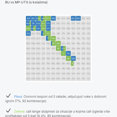
BU vs MP-UTG (s kolažima)
Plava:
Osnovni raspon od 3 oklade, uključujući ruke s dobrom
igrom (7%, 92 kombinacije).
Zelena:
call range dizajniran za situacije u kojima call izgleda više
profitabilan od 3-bet (6,4%, 85 kombinacija).