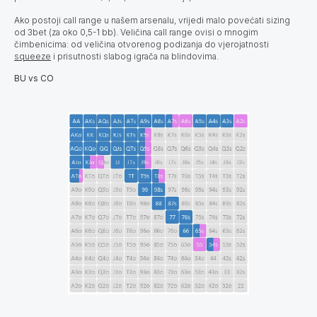
Ako postoji call range u našem arsenalu, vrijedi malo povećati sizing
od 3bet (za oko 0,5-1 bb). Veličina call range ovisi o mnogim
čimbenicima: od veličina otvorenog podizanja do vjerojatnosti
squeeze
i prisutnosti slabog igrača na blindovima.
BU vs CO