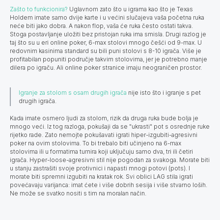
Zašto to funkcionira?
Uglavnom zato što u igrama kao što je Texas
Holdem imate samo dvije karte i u većini slučajeva vaša početna ruka
neće biti jako dobra. A nakon flop, vaša će ruka često ostati takva.
Stoga postavljanje uložiti bez pristojan ruka ima smisla. Drugi razlog je
taj što su u eri online poker, 6-max stolovi mnogo češći od 9-max. U
redovnim kasinima standard su bili puni stolovi s 8-10 igrača. Više je
profitabilan popuniti područje takvim stolovima, jer je potrebno manje
dilera po igraču. Ali online poker stranice imaju neograničen prostor.
Igranje za stolom s osam drugih igrača
nije isto što i igranje s pet
drugih igrača.
Kada imate osmero ljudi za stolom, rizik da druga ruka bude bolja je
mnogo veći. Iz tog razloga, pokušaji da se "ukrasti" pot s osrednje ruke
rijetko rade. Zato nemojte pokušavati igrati hiper-izgubiti-agresivni
poker na ovim stolovima. To bi trebalo biti učinjeno na 6-max
stolovima ili u formatima turnira koji uključuju samo dva, tri ili četiri
igrača. Hyper-loose-agresivni stil nije pogodan za svakoga. Morate biti
u stanju zastrašiti svoje protivnici i napasti mnogi potovi (pots). I
morate biti spremni izgubiti na kratak rok. Svi oblici LAG stila igrati
povećavaju varijanca: imat ćete i više dobrih sesija i više stvarno loših.
Ne može se svatko nositi s tim na moralan način.