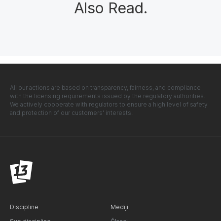
Also Read
.
All our actions are based on transparency, fairness, and compliance
with the licensing requirements issued by the regulatory authorities.
We actively cooperate with regulators to ensure a high level of safety
and protection of our customers' interests.
Discipline
Mediji