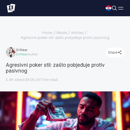
Home
Media
Articles
Agresivni poker stil: zašto pobjeđuje protiv pasivnog
EVPoker
Share
EVPoker
Author
Agresivni poker stil: zašto pobjeđuje protiv
pasivnog
5.4K views
29.05.24
7
min read