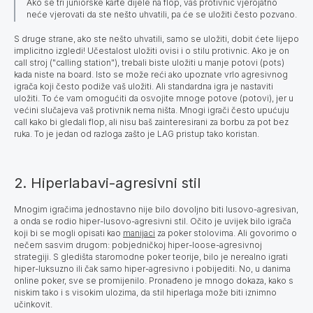
Ako se tri juniorske karte dijele na flop, vaš protivnic vjerojatno
neće vjerovati da ste nešto uhvatili, pa će se uložiti često pozvano.
S druge strane, ako ste nešto uhvatili, samo se uložiti, dobit ćete lijepo
implicitno izgledi! Učestalost uložiti ovisi i o stilu protivnic. Ako je on
call stroj ("calling station"), trebali biste uložiti u manje potovi (pots)
kada niste na board. Isto se može reći ako upoznate vrlo agresivnog
igrača koji često podiže vaš uložiti. Ali standardna igra je nastaviti
uložiti. To će vam omogućiti da osvojite mnoge potove (potovi), jer u
većini slučajeva vaš protivnik nema ništa. Mnogi igrači često upućuju
call kako bi gledali flop, ali nisu baš zainteresirani za borbu za pot bez
ruka. To je jedan od razloga zašto je LAG pristup tako koristan.
2. Hiperlabavi-agresivni stil
Mnogim igračima jednostavno nije bilo dovoljno biti lusovo-agresivan,
a onda se rodio hiper-lusovo-agresivni stil. Očito je uvijek bilo igrača
koji bi se mogli opisati kao
manijaci
za poker stolovima. Ali govorimo o
nečem sasvim drugom: pobjedničkoj hiper-loose-agresivnoj
strategiji. S gledišta staromodne poker teorije, bilo je nerealno igrati
hiper-luksuzno ili čak samo hiper-agresivno i pobijediti. No, u danima
online poker, sve se promijenilo. Pronađeno je mnogo dokaza, kako s
niskim tako i s visokim ulozima, da stil hiperlaga može biti iznimno
učinkovit.