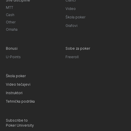
Sve discipline
Članci
MTT
Video
Cash
Škola poker
Other
Grafovi
Omaha
Bonusi
Sobe za poker
U-Points
Freeroll
Škola poker
Video tečajevi
Instruktori
Tehnička podrška
Subscribe to
Poker University