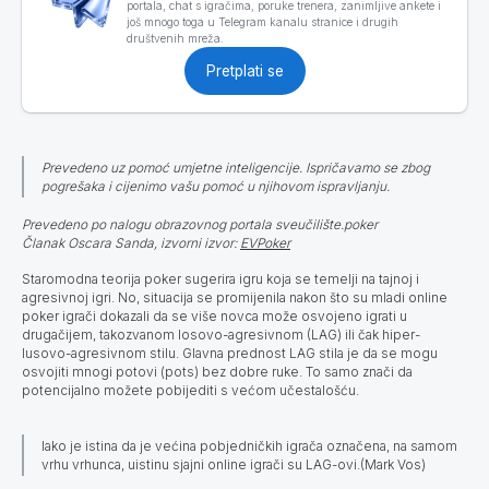
portala, chat s igračima, poruke trenera, zanimljive ankete i
još mnogo toga u Telegram kanalu stranice i drugih
društvenih mreža.
Pretplati se
Prevedeno uz pomoć umjetne inteligencije. Ispričavamo se zbog
pogrešaka i cijenimo vašu pomoć u njihovom ispravljanju.
Prevedeno po nalogu obrazovnog portala sveučilište.poker
Članak Oscara Sanda, izvorni izvor:
EVPoker
Staromodna teorija poker sugerira igru koja se temelji na tajnoj i
agresivnoj igri. No, situacija se promijenila nakon što su mladi online
poker igrači dokazali da se više novca može osvojeno igrati u
drugačijem, takozvanom losovo-agresivnom (LAG) ili čak hiper-
lusovo-agresivnom stilu. Glavna prednost LAG stila je da se mogu
osvojiti mnogi potovi (pots) bez dobre ruke. To samo znači da
potencijalno možete pobijediti s većom učestalošću.
Iako je istina da je većina pobjedničkih igrača označena, na samom
vrhu vrhunca, uistinu sjajni online igrači su LAG-ovi.(Mark Vos)