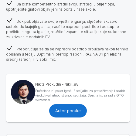
Da biste kompetentno izradili svoju strategiju prije flopa,
upotrijebite grafovi objavljeni na portalu naše škole.
Dok poboljšavate svoje vještine igranja, stječete iskustvo i
rastete do krajnjih granica, naučite napredni post-flop i postupno
proširite range za igranje, naučite i zapamtite situacije koje su korisne
za izdvajanje dodatnih EV.
Preporučuje se da se napredni postflop proučava nakon tehnika
opisanih u tečaju „Optimalni preflop rasponi. RAZINA 3”i prijelaz na
srednji (srednji) i visoki limit.
Nikita Prokudin - NikiT_88
Profesionalni poker igrač. Specijalist za pretraživanje i odabir
visokokvalitetnog stranog sadržaja. Specijalist za rad s GTO
Wizardom.
Autor poruke