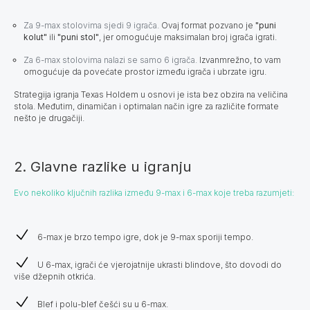
Za 9-max stolovima sjedi 9 igrača.
Ovaj format pozvano je
"puni
kolut"
ili
"puni stol"
, jer omogućuje maksimalan broj igrača igrati.
Za 6-max stolovima nalazi se samo 6 igrača.
Izvanmrežno, to vam
omogućuje da povećate prostor između igrača i ubrzate igru.
Strategija igranja Texas Holdem u osnovi je ista bez obzira na veličina
stola. Međutim, dinamičan i optimalan način igre za različite formate
nešto je drugačiji.
2. Glavne razlike u igranju
Evo nekoliko ključnih razlika između 9-max i 6-max koje treba razumjeti:
6-max je brzo tempo igre, dok je 9-max sporiji tempo.
U 6-max, igrači će vjerojatnije ukrasti blindove, što dovodi do
više džepnih otkrića.
Blef i polu-blef češći su u 6-max.