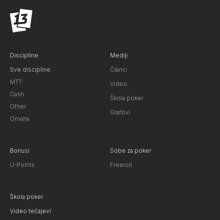
Discipline
Mediji
Sve discipline
Članci
MTT
Video
Cash
Škola poker
Other
Grafovi
Omaha
Bonusi
Sobe za poker
U-Points
Freeroll
Škola poker
Video tečajevi