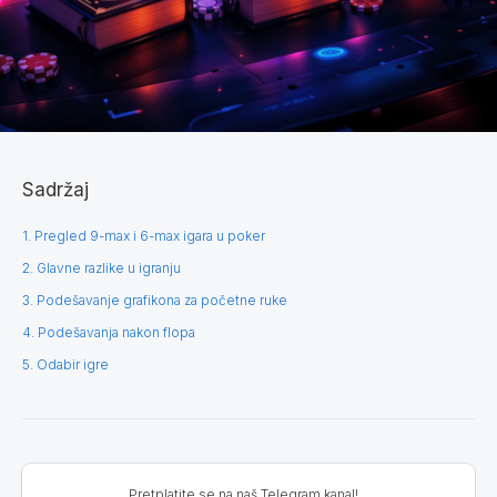
Sadržaj
1. Pregled 9-max i 6-max igara u poker
2. Glavne razlike u igranju
3. Podešavanje grafikona za početne ruke
4. Podešavanja nakon flopa
5. Odabir igre
Pretplatite se na naš Telegram kanal!