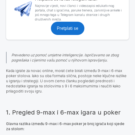
Najnovije vijesti, novi članci i videozapisi edukativnog
portala, chat s igračima, poruke trenera, zanimljive ankete i
još mnogo toga u Telegram kanalu stranice i drugih
društvenih mreža.
Pretplati se
Prevedeno uz pomoć umjetne inteligencije. Ispričavamo se zbog
pogrešaka i cijenimo vašu pomoć u njihovom ispravljanju.
Kada igrate za novac online, morat ćete birati između 9-max i 6-max
poker stolova. Iako su oba formata slična, postoje neke ključne razlike
u igranju i strategiji. U ovom ćemo članku pogledati prednosti i
nedostatke igranja na stolovima s 9 i 6 maksimumima i naučiti kako
prilagoditi svoju igru.
1. Pregled 9-max i 6-max igara u poker
Glavna razlika između 9-max i 6-max poker je broj igrača koji sjede
za stolom: