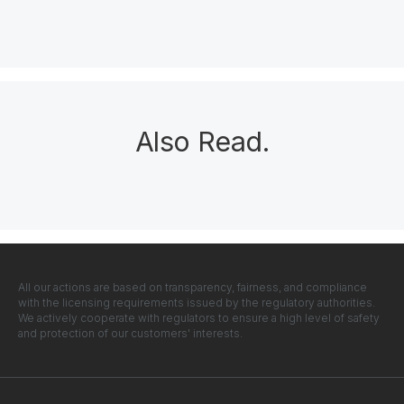
Also Read
.
All our actions are based on transparency, fairness, and compliance
with the licensing requirements issued by the regulatory authorities.
We actively cooperate with regulators to ensure a high level of safety
and protection of our customers' interests.