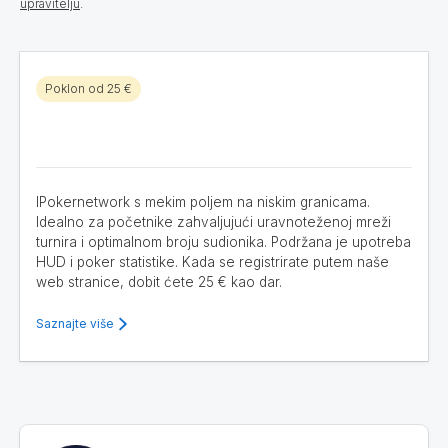
upravitelju
.
Poklon od 25 €
IPokernetwork s mekim poljem na niskim granicama.
Idealno za početnike zahvaljujući uravnoteženoj mreži
turnira i optimalnom broju sudionika. Podržana je upotreba
HUD i poker statistike. Kada se registrirate putem naše
web stranice, dobit ćete 25 € kao dar.
Saznajte više