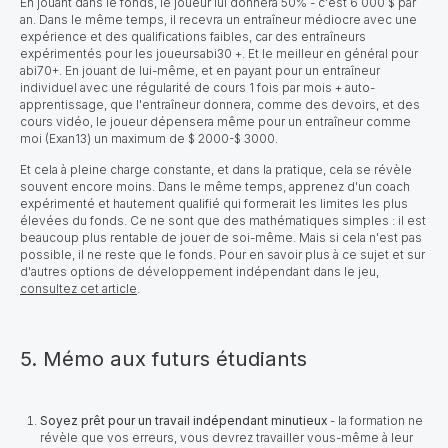
En jouant dans le fonds, le joueur lui donnera 50% - c'est 6 000 $ par
an.
Dans le même temps, il recevra un entraîneur médiocre avec une
expérience et des qualifications faibles, car des entraîneurs
expérimentés pour les joueursabi30 +. Et le meilleur en général pour
abi70+. En jouant de lui-même, et en payant pour un entraîneur
individuel avec une régularité de cours 1 fois par mois + auto-
apprentissage, que l'entraîneur donnera, comme des devoirs, et des
cours vidéo, le joueur dépensera même pour un entraîneur comme
moi (Exan13) un maximum de $ 2000-$ 3000.
Et cela à pleine charge constante, et dans la pratique, cela se révèle
souvent encore moins. Dans le même temps, apprenez d'un coach
expérimenté et hautement qualifié qui formerait les limites les plus
élevées du fonds. Ce ne sont que des mathématiques simples : il est
beaucoup plus rentable de jouer de soi-même. Mais si cela n'est pas
possible, il ne reste que le fonds. Pour en savoir plus à ce sujet et sur
d'autres options de développement indépendant dans le jeu
,
consultez cet article
.
5. Mémo aux futurs étudiants
Soyez prêt pour un travail indépendant minutieux
- la
formation ne
révèle que vos erreurs, vous devrez travailler vous-même à leur