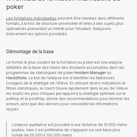
poker
Les formations individuelles
peuvent être menées dans différents
formats, à la fois de structure universelle et liées à des sujets plus
spécialisés présentant un intérêt pour l'étudiant. Analysons
brièvement les options possibles.
Démontage de la base
Le format le plus courant de la formation au poker est une analyse
détaillée de la base des mains des étudiants accumulées dans les
programmes de statistiques de poker
Holdem Manager
ou
Hand2Note
. Le but de l'analyse est d'identifier les faiblesses
(visages) de la stratégie de l'élève. En utilisant divers indicateurs et
filtres statistiques, le coach trouve rapidement dans le jeu de l'élève
les écarts les plus critiques par rapport à la stratégie optimale sur le
préflop et le postflop, donne des recommandations pour éliminer les
erreurs, ainsi que des devoirs pour consolider les informations
reçues.
L'analyse qualitative est possible à une distance de 10 000 mains
jouées, mais il est préférable de s'appuyer sur une base plus
solide de 50 000 à 100 000 mains.