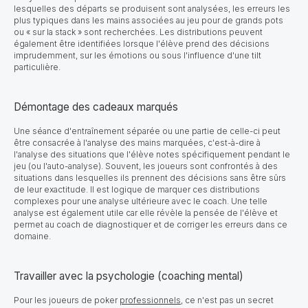
lesquelles des départs se produisent sont analysées, les erreurs les
plus typiques dans les mains associées au jeu pour de grands pots
ou « sur la stack » sont recherchées. Les distributions peuvent
également être identifiées lorsque l'élève prend des décisions
imprudemment, sur les émotions ou sous l'influence d'une tilt
particulière.
Démontage des cadeaux marqués
Une séance d'entraînement séparée ou une partie de celle-ci peut
être consacrée à l'analyse des mains marquées, c'est-à-dire à
l'analyse des situations que l'élève notes spécifiquement pendant le
jeu (ou l'auto-analyse). Souvent, les joueurs sont confrontés à des
situations dans lesquelles ils prennent des décisions sans être sûrs
de leur exactitude. Il est logique de marquer ces distributions
complexes pour une analyse ultérieure avec le coach. Une telle
analyse est également utile car elle révèle la pensée de l'élève et
permet au coach de diagnostiquer et de corriger les erreurs dans ce
domaine.
Travailler avec la psychologie (coaching mental)
Pour les joueurs de poker
professionnels
, ce n'est pas un secret