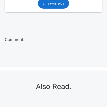
En savoir plus
Comments
Also Read
.