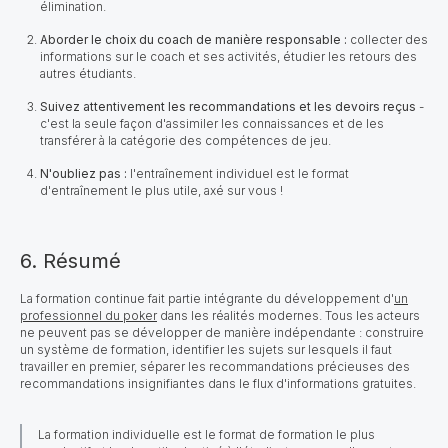
élimination.
Aborder le choix du coach de manière responsable :
collecter des
informations sur le coach et ses activités, étudier les retours des
autres étudiants.
Suivez attentivement les recommandations et les devoirs reçus
-
c'est la seule façon d'assimiler les connaissances et de les
transférer à la catégorie des compétences de jeu.
N'oubliez pas :
l'entraînement individuel est le format
d'entraînement le plus utile, axé sur vous !
6. Résumé
La formation continue fait partie intégrante du développement d'
un
professionnel du poker
dans les réalités modernes. Tous les acteurs
ne peuvent pas se développer de manière indépendante : construire
un système de formation, identifier les sujets sur lesquels il faut
travailler en premier, séparer les recommandations précieuses des
recommandations insignifiantes dans le flux d'informations gratuites.
La formation individuelle est le format de formation le plus