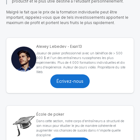
productif et le plus utile destiné à l'étudiant personnellement.
Malgré le fait que le prix de la formation individuelle peut être
important, rappelez-vous que de tels investissements apportent le
maximum de profit et portent leurs fruits le plus rapidement.
Alexey Lebedev - Exan13
Joueur de poker professionnel avec un bénéfice de > 500
000 $ et l'un des entraîneurs russophones les plus
expérimentés. Plus de 4 000 formations individuelles et dix
ans d'expérience. Auteur de cours vidéo. Propriétaire du site
Web.
Écrivez-nous
École de poker
Dans cette section, notre corps d'entraîneurs a structuré de
son mieux pour étudier le jeu de manière cohérente et
augmenter vos chances de succès dans n'importe quelle
discipline.