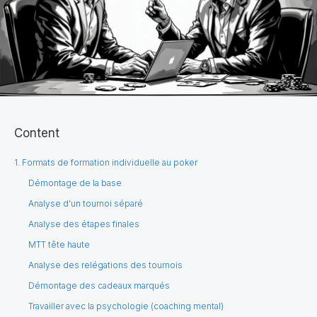
Content
1. Formats de formation individuelle au poker
Démontage de la base
Analyse d'un tournoi séparé
Analyse des étapes finales
MTT tête haute
Analyse des relégations des tournois
Démontage des cadeaux marqués
Travailler avec la psychologie (coaching mental)