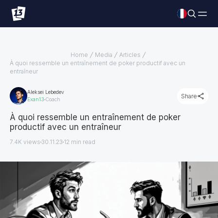
Home
Media
Articles
À quoi ressemble un entraînement de poker productif avec un
entraîneur
Aleksei Lebedev
Share
Exan13
Coach
À quoi ressemble un entraînement de poker
productif avec un entraîneur
7.4K views
30.11.23
12
min read