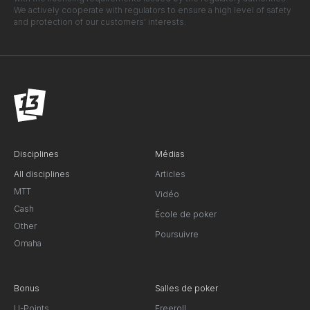
We actively cooperate with regulators to ensure a high level of safety
and protection of our customers' interests.
Disciplines
Médias
All disciplines
Articles
MTT
Vidéo
Cash
École de poker
Other
Poursuivre
Omaha
Bonus
Salles de poker
U-Points
Freeroll