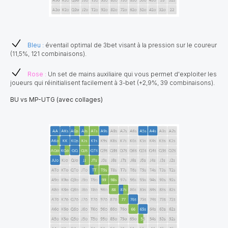
Bleu :
éventail optimal de 3bet visant à la pression sur le coureur
(11,5%, 121 combinaisons).
Rose :
Un set de mains auxiliaire qui vous permet d'exploiter les
joueurs qui réinitialisent facilement à 3-bet (+2,9%, 39 combinaisons).
BU vs MP-UTG (avec collages)