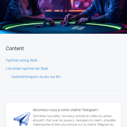
Content
Optimal sizing 3bet
L'éventail optimal de 3bet
Caractéristiques du jeu sur BU
Abonnez-vous à notre chaîne Telegram !
Dernières nouvelles, nouveaux articles et vidéos du portail
éducatif, chat avec les joueurs, messages du coach, enquêtes
intéressantes et bien plus encore sur la chaîne Telegram du