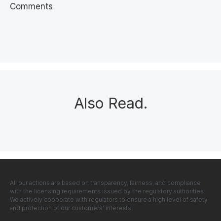
Comments
Also Read
.
All our actions are based on transparency, fairness, and compliance
with the licensing requirements issued by the regulatory authorities.
We actively cooperate with regulators to ensure a high level of safety
and protection of our customers' interests.