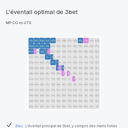
L'éventail optimal de 3bet
MP-CO vs UTG
Bleu :
L'éventail principal de 3bet, y compris des mains fortes