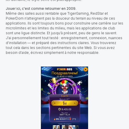
Jouer ici, c'est comme retourner en 2009.
Même des salles aussi rentable que TigerGaming, RedStar et
PokerDom n'atteignent pas la douceur du terrain au niveau de ces
applications. Ils sont toujours bons pour construire une carrière sur les
microlimites et les limites du milieu, mais les applications de club
sont une ligue distincte. Et jusqu'à présent, peu de gens le savent.
J'ai personnellement tout testé : enregistrement, connexion, nuances
d'installation — et préparé des instructions claires. Vous trouverez
tout cela dans les sections pertinentes du site Web. Si vous avez
besoin d'aide, écrivez simplement à notre responsable.