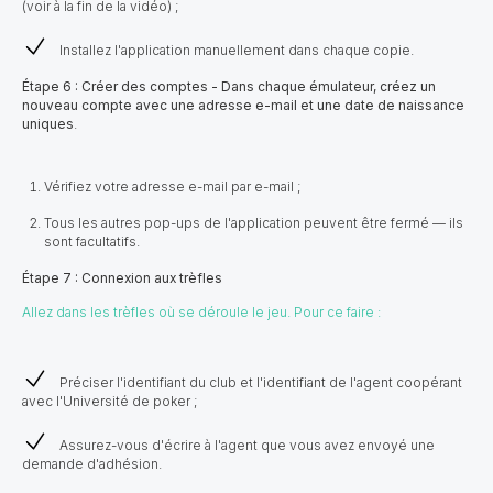
(voir à la fin de la vidéo) ;
Installez l'application manuellement dans chaque copie.
Étape 6 : Créer des comptes - Dans chaque émulateur, créez un
nouveau compte avec une adresse e-mail et une date de naissance
uniques
.
Vérifiez votre adresse e-mail par e-mail ;
Tous les autres pop-ups de l'application peuvent être fermé — ils
sont facultatifs.
Étape 7 : Connexion aux trèfles
Allez dans les trèfles où se déroule le jeu. Pour ce faire :
Préciser l'identifiant du club et l'identifiant de l'agent coopérant
avec l'Université de poker ;
Assurez-vous d'écrire à l'agent que vous avez envoyé une
demande d'adhésion.