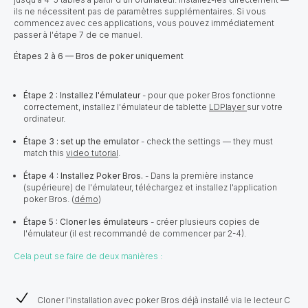
ils ne nécessitent pas de paramètres supplémentaires. Si vous
commencez avec ces applications, vous pouvez immédiatement
passer à l'étape 7 de ce manuel.
Étapes 2 à 6 — Bros de poker uniquement
Étape 2 : Installez l'émulateur
-
pour que poker Bros fonctionne
correctement, installez l'émulateur de tablette
LDPlayer
sur votre
ordinateur.
Étape 3 : set up the emulator
- check the settings — they must
match this
video tutorial
.
Étape 4 : Installez Poker Bros.
- Dans la première instance
(supérieure) de l'émulateur, téléchargez et installez l'application
poker Bros. (
démo
)
Étape 5 : Cloner les émulateurs
- créer plusieurs copies de
l'émulateur (il est recommandé de commencer par 2-4).
Cela peut se faire de deux manières :
Cloner l'installation avec poker Bros déjà installé via le lecteur C