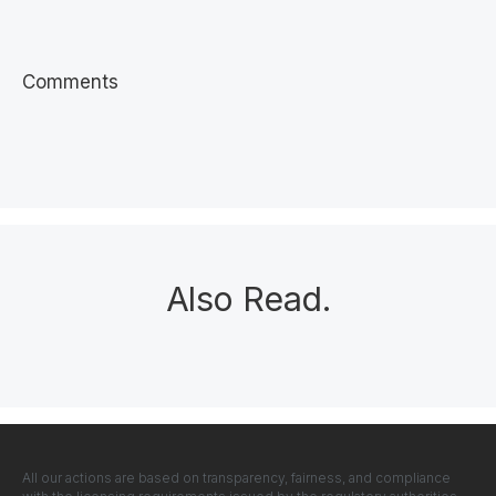
Comments
Also Read
.
All our actions are based on transparency, fairness, and compliance