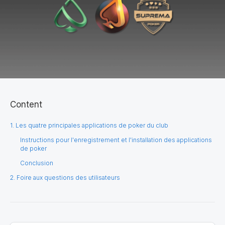
Content
1. Les quatre principales applications de poker du club
Instructions pour l'enregistrement et l'installation des applications
de poker
Conclusion
2. Foire aux questions des utilisateurs