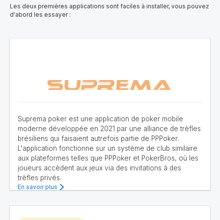
Les deux premières applications sont faciles à installer, vous pouvez
d'abord les essayer :
Suprema poker est une application de poker mobile
moderne développée en 2021 par une alliance de trèfles
brésiliens qui faisaient autrefois partie de PPPoker.
L'application fonctionne sur un système de club similaire
aux plateformes telles que PPPoker et PokerBros, où les
joueurs accèdent aux jeux via des invitations à des
trèfles privés.
En savoir plus