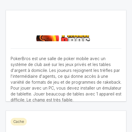
PokerBros est une salle de poker mobile avec un
système de club axé sur les jeux privés et les tables
d'argent à domicile. Les joueurs rejoignent les trèfles par
l'intermédiaire d'agents, ce qui donne accès à une
variété de formats de jeu et de programmes de rakeback.
Pour jouer avec un PC, vous devez installer un émulateur
de tablette. Jouer beaucoup de tables avec 1 appareil est
difficile. Le champ est très faible.
En savoir plus
Cache