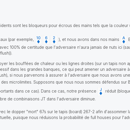
dents sont les bloqueurs pour écrous des mains tels que la couleur (fl
reaux (par exemple,
), et nous avons dans nos mains
B
avec 100% de certitude que l'adversaire n'aura jamais de nuts ici (sau
lush)).
er les bouffées de chaleur ou les lignes droites (sur un tapis non app
gressif dans les grandes banques, ce qui peut amener un adversaire à
lush), si nous parvenons à assurer à l'adversaire que nous avons une
ur des microlimites. Supposons que nous nous sommes défendus sur 
mportants dans ce cas). Dans ce cas, notre présence
réduit (bloque
ombre de combinaisons JT dans l'adversaire diminue.
vec le dopper "mort" 67s sur le tapis (board) 267-2 afin d'assommer l
uelle, puisque nous réduisons la probabilité de full houses pour l'ad