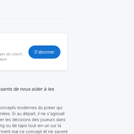
S'abonner
ages du coach,
iaux.
sants de nous aider à les
es concepts modernes du poker qui
s. Si au départ, il ne s'agissait
cer les décisions des joueurs dans
ing ou de tapis tout-en-un sur la
ennent mal ce concept et ne savent