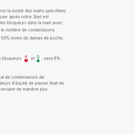
iron la moitié des mains spécifiées
asser après notre 3bet est
les bloqueurs dans la main avec
is le nombre de combinaisons
nant 50% moins de dames de poche,
os bloqueurs
et
, sera 8%
otal de combinaisons de
aleurs d'équité de passer était de
dversaire de manière plus