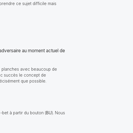
endre ce sujet difficile mais
'adversaire au moment actuel de
les planches avec beaucoup de
avec succès le concept de
écisément que possible.
-bet à partir du bouton (
BU
). Nous