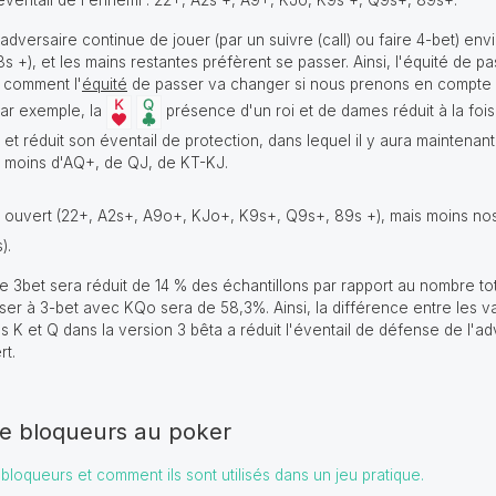
ventail de l'ennemi : 22+, A2s +, A9+, KJo, K9s +, Q9s+, 89s+.
dversaire continue de jouer (par un suivre (call) ou faire 4-bet) env
 +), et les mains restantes préfèrent se passer. Ainsi, l'équité de p
 comment l'
équité
de passer va changer si nous prenons en compte 
par exemple, la
présence d'un roi et de dames réduit à la fo
 et réduit son éventail de protection, dans lequel il y aura mainte
% moins d'AQ+, de QJ, de KT-KJ.
l ouvert (22+, A2s+, A9o+, KJo+, K9s+, Q9s+, 89s +), mais moins n
s).
re 3bet sera réduit de 14 % des échantillons par rapport au nombre t
sser à 3-bet avec KQo sera de 58,3%. Ainsi, la différence entre les v
 K et Q dans la version 3 bêta a réduit l'éventail de défense de l'a
rt.
de bloqueurs au poker
bloqueurs et comment ils sont utilisés dans un jeu pratique.