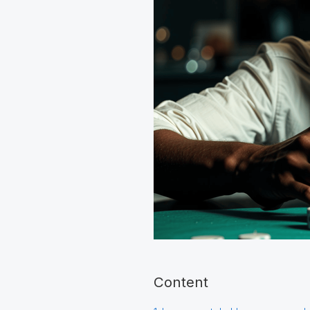
Content