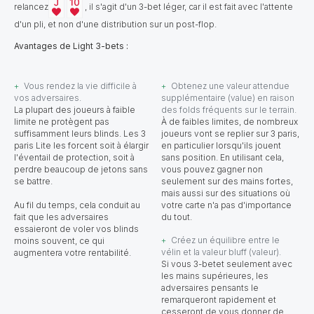
relancez
, il s'agit d'un 3-bet léger, car il est fait avec l'attente
d'un pli, et non d'une distribution sur un post-flop.
Avantages de Light 3-bets :
Vous rendez la vie difficile à
Obtenez une valeur attendue
vos adversaires.
supplémentaire (value) en raison
La plupart des joueurs à faible
des folds fréquents sur le terrain.
limite ne protègent pas
À de faibles limites, de nombreux
suffisamment leurs blinds. Les 3
joueurs vont se replier sur 3 paris,
paris Lite les forcent soit à élargir
en particulier lorsqu'ils jouent
l'éventail de protection, soit à
sans position. En utilisant cela,
perdre beaucoup de jetons sans
vous pouvez gagner non
se battre.
seulement sur des mains fortes,
mais aussi sur des situations où
Au fil du temps, cela conduit au
votre carte n'a pas d'importance
fait que les adversaires
du tout.
essaieront de voler vos blinds
Créez un équilibre entre le
moins souvent, ce qui
vélin et la valeur bluff (valeur).
augmentera votre rentabilité.
Si vous 3-betet seulement avec
les mains supérieures, les
adversaires pensants le
remarqueront rapidement et
cesseront de vous donner de