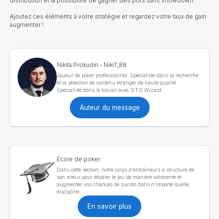
distribution et la possibilité de gagner des pots sans showdown.
Ajoutez ces éléments à votre stratégie et regardez votre taux de gain
augmenter !
Nikita Prokudin - NikiT_88
Joueur de poker professionnel. Spécialiste dans la recherche
et la sélection de contenu étranger de haute qualité.
Spécialiste dans le travail avec GTO Wizard.
Auteur du message
École de poker
Dans cette section, notre corps d'entraîneurs a structuré de
son mieux pour étudier le jeu de manière cohérente et
augmenter vos chances de succès dans n'importe quelle
discipline.
En savoir plus