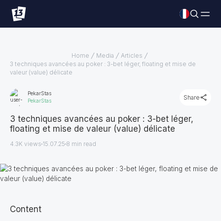
Home
Media
Articles
3 techniques avancées au poker : 3-bet léger, floating et mise de
valeur (value) délicate
PekarStas
Share
PekarStas
3 techniques avancées au poker : 3-bet léger,
floating et mise de valeur (value) délicate
4.3K views
15.07.25
8
min read
Content