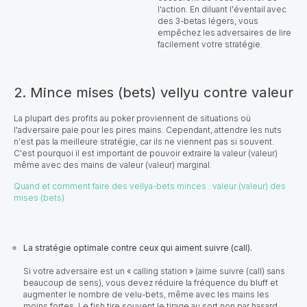
l'action. En diluant l'éventail avec
des 3-betas légers, vous
empêchez les adversaires de lire
facilement votre stratégie.
2. Mince mises (bets) vellyu contre valeur
La plupart des profits au poker proviennent de situations où
l'adversaire paie pour les pires mains. Cependant, attendre les nuts
n'est pas la meilleure stratégie, car ils ne viennent pas si souvent.
C'est pourquoi il est important de pouvoir extraire la valeur (valeur)
même avec des mains de valeur (valeur) marginal.
Quand et comment faire des vellya-bets minces : valeur (valeur) des
mises (bets)
La stratégie optimale contre ceux qui aiment suivre (call).
Si votre adversaire est un « calling station » (aime suivre (call) sans
beaucoup de sens), vous devez réduire la fréquence du bluff et
augmenter le nombre de velu-bets, même avec les mains les
moins fortes. Le fish tire souvent le tirage au sort non par hasard,