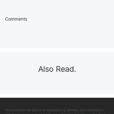
Comments
Also Read
.
All our actions are based on transparency, fairness, and compliance