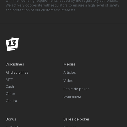
with the licensing requirements issued by the regulatory authorities.
We actively cooperate with regulators to ensure a high level of safety
and protection of our customers' interests.
Disciplines
Médias
All disciplines
Articles
MTT
Vidéo
Cash
École de poker
Other
Poursuivre
Omaha
Bonus
Salles de poker