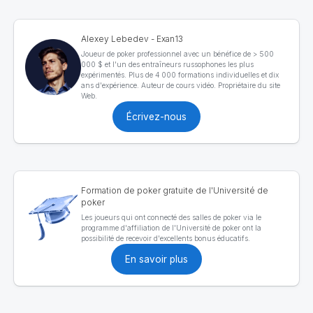
Alexey Lebedev - Exan13
Joueur de poker professionnel avec un bénéfice de > 500
000 $ et l'un des entraîneurs russophones les plus
expérimentés. Plus de 4 000 formations individuelles et dix
ans d'expérience. Auteur de cours vidéo. Propriétaire du site
Web.
Écrivez-nous
Formation de poker gratuite de l'Université de
poker
Les joueurs qui ont connecté des salles de poker via le
programme d'affiliation de l'Université de poker ont la
possibilité de recevoir d'excellents bonus éducatifs.
En savoir plus