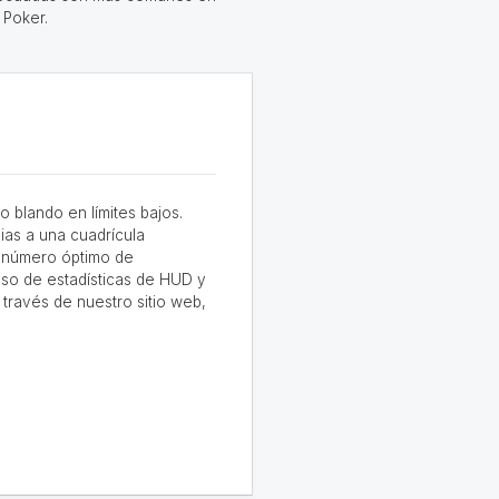
 Poker.
 blando en límites bajos.
cias a una cuadrícula
n número óptimo de
 uso de estadísticas de HUD y
 través de nuestro sitio web,