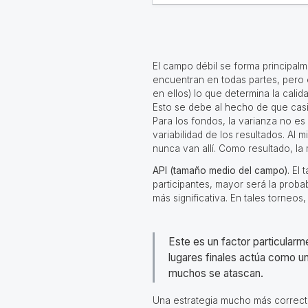
El campo débil se forma principal
encuentran en todas partes, pero 
en ellos) lo que determina la cali
Esto se debe al hecho de que casi
Para los fondos, la varianza no es
variabilidad de los resultados. Al 
nunca van allí. Como resultado, la
API (tamaño medio del campo).
El 
participantes, mayor será la proba
más significativa. En tales torneo
Este es un factor particular
lugares finales actúa como u
muchos se atascan.
Una estrategia mucho más correcta