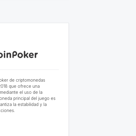
Poker de criptomonedas
2018 que ofrece una
mediante el uso de la
oneda principal del juego es
ntiza la estabilidad y la
cciones.