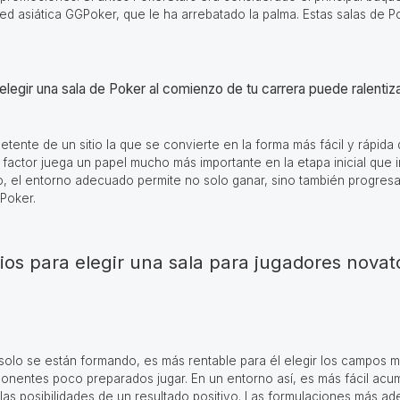
red asiática GGPoker, que le ha arrebatado la palma. Estas salas de 
elegir una sala de Poker al comienzo de tu carrera puede ralentiz
petente de un sitio la que se convierte en la forma más fácil y rápid
 factor juega un papel mucho más importante en la etapa inicial que i
do, el entorno adecuado permite no solo ganar, sino también progres
 Poker.
erios para elegir una sala para jugadores novat
r solo se están formando, es más rentable para él elegir los campos má
onentes poco preparados jugar. En un entorno así, es más fácil acum
las posibilidades de un resultado positivo. Las formulaciones más