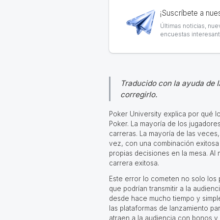
¡Suscríbete a nue
Últimas noticias, nue
encuestas interesant
Traducido con la ayuda de I
corregirlo.
Poker University explica por qué l
Poker. La mayoría de los jugadore
carreras. La mayoría de las veces,
vez, con una combinación exitosa
propias decisiones en la mesa. Al
carrera exitosa.
Este error lo cometen no solo los
que podrían transmitir a la audien
desde hace mucho tiempo y simple
las plataformas de lanzamiento pa
atraen a la audiencia con bonos y 