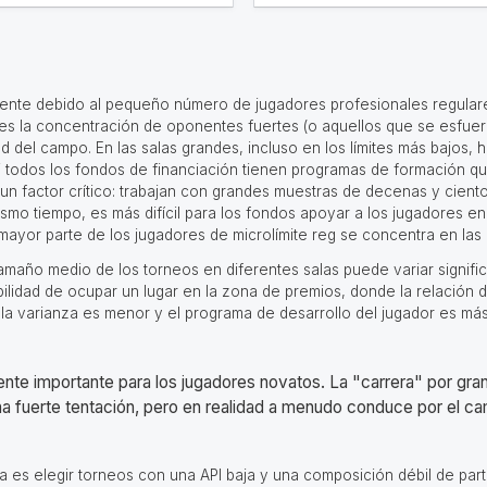
mente debido al pequeño número de jugadores profesionales regulares
es la concentración de oponentes fuertes (o aquellos que se esfue
dad del campo. En las salas grandes, incluso en los límites más bajos
 todos los fondos de financiación tienen programas de formación qu
 un factor crítico: trabajan con grandes muestras de decenas y ciento
mismo tiempo, es más difícil para los fondos apoyar a los jugadores e
 mayor parte de los jugadores de microlímite reg se concentra en la
tamaño medio de los torneos en diferentes salas puede variar signif
bilidad de ocupar un lugar en la zona de premios, donde la relación 
s, la varianza es menor y el programa de desarrollo del jugador es má
mente importante para los jugadores novatos. La "carrera" por g
na fuerte tentación, pero en realidad a menudo conduce por el c
 es elegir torneos con una API baja y una composición débil de part