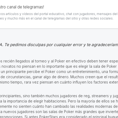
stro canal de telegramas!
vos artículos y vídeos del portal educativo, chat con jugadores, mensajes del
es y mucho más en el canal de telegramas del sitio y otras redes sociales.
A. Te pedimos disculpas por cualquier error y te agradecería
os recién llegados al torneo y al Poker en efectivo deben tener espec
s novatos no piensan en lo importante que es elegir la sala de Pok
 un principiante percibe el Poker como un entretenimiento, una forma 
 de circunstancias, ganar algo de dinero. Muchos creen que el res
 mismo tiempo, rara vez piensan en cuánto influyen los factores exte
 principiantes, sino también muchos jugadores de reg, streamers y j
cia la importancia de elegir habitaciones. Pero la mayoría de ellos se
mente no sienten cuánto han cambiado las realidades modernas del 
ra nuevos jugadores son las salas de Poker más grandes que inviert
promociones. Si antes PokerStars era considerado el principal buque i