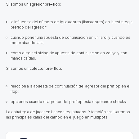
Si somos un agresor pre-flop:
la influencia del número de igualadores (llamadores) en la estrategia
preflop del agresor;
cuándo poner una apuesta de continuación en un farol y cuándo es
mejor abandonarla;
cómo elegir el sizing de apuesta de continuación en vellya y con
manos caídas.
Si somos un colector pre-flop:
reacción a la apuesta de continuación del agresor del preflop en el
flop;
opciones cuando el agresor del preflop está esperando checks.
La estrategia de jugar en bancos registrados. Y también analizaremos
las principales caras del campo en el juego en multipots.