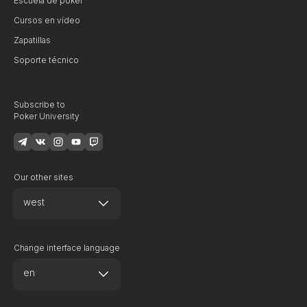
Escuela de poker
Cursos en vídeo
Zapatillas
Soporte técnico
Subscribe to
Poker University
Our other sites
west
Change interface language
en