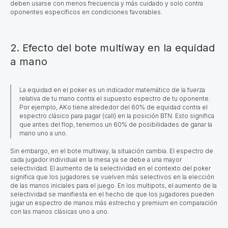
deben usarse con menos frecuencia y más cuidado y solo contra
oponentes específicos en condiciones favorables.
2. Efecto del bote multiway en la equidad
a mano
La equidad en el poker es un indicador matemático de la fuerza
relativa de tu mano contra el supuesto espectro de tu oponente.
Por ejemplo, AKo tiene alrededor del 60% de equidad contra el
espectro clásico para pagar (call) en la posición BTN. Esto significa
que antes del flop, tenemos un 60% de posibilidades de ganar la
mano uno a uno.
Sin embargo, en el bote multiway, la situación cambia.
El espectro de
cada jugador individual en la mesa ya se debe a una mayor
selectividad. El aumento de la selectividad en el contexto del poker
significa que los jugadores se vuelven más selectivos en la elección
de las manos iniciales para el juego. En los multipots, el aumento de la
selectividad se manifiesta en el hecho de que los jugadores pueden
jugar un espectro de manos más estrecho y premium en comparación
con las manos clásicas uno a uno.