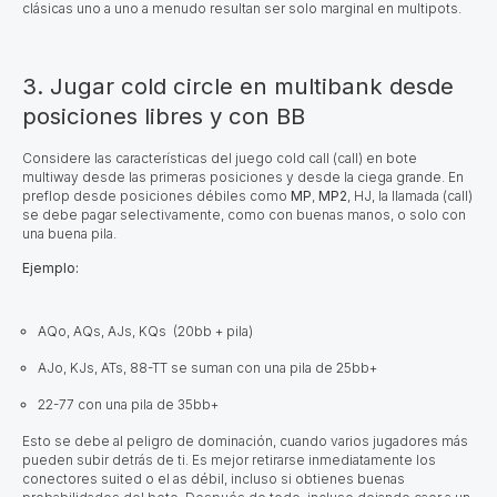
clásicas uno a uno a menudo resultan ser solo marginal en multipots.
3. Jugar cold circle en multibank desde
posiciones libres y con BB
Considere las características del juego cold call (call) en bote
multiway desde las primeras posiciones y desde la ciega grande. En
preflop desde posiciones débiles como
MP
,
MP2
, HJ, la llamada (call)
se debe pagar selectivamente, como con buenas manos, o solo con
una buena pila.
Ejemplo:
AQo, AQs, AJs, KQs (20bb + pila)
AJo, KJs, ATs, 88-TT se suman con una pila de 25bb+
22-77 con una pila de 35bb+
Esto se debe al peligro de dominación, cuando varios jugadores más
pueden subir detrás de ti. Es mejor retirarse inmediatamente los
conectores suited o el as débil, incluso si obtienes buenas