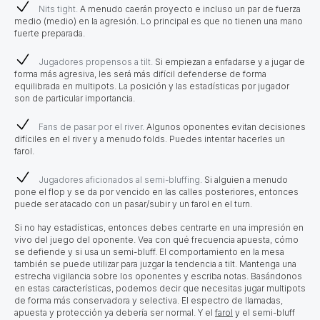
Nits tight.
A menudo caerán proyecto e incluso un par de fuerza
medio (medio) en la agresión. Lo principal es que no tienen una mano
fuerte preparada.
Jugadores propensos a tilt.
Si empiezan a enfadarse y a jugar de
forma más agresiva, les será más difícil defenderse de forma
equilibrada en multipots. La posición y las estadísticas por jugador
son de particular importancia.
Fans de pasar por el river.
Algunos oponentes evitan decisiones
difíciles en el river y a menudo folds. Puedes intentar hacerles un
farol.
Jugadores aficionados al semi-bluffing.
Si alguien a menudo
pone el flop y se da por vencido en las calles posteriores, entonces
puede ser atacado con un pasar/subir y un farol en el turn.
Si no hay estadísticas, entonces debes centrarte en una impresión en
vivo del juego del oponente. Vea con qué frecuencia apuesta, cómo
se defiende y si usa un semi-bluff. El comportamiento en la mesa
también se puede utilizar para juzgar la tendencia a tilt. Mantenga una
estrecha vigilancia sobre los oponentes y escriba notas. Basándonos
en estas características, podemos decir que necesitas jugar multipots
de forma más conservadora y selectiva. El espectro de llamadas,
apuesta y protección ya debería ser normal. Y el
farol
y el semi-bluff