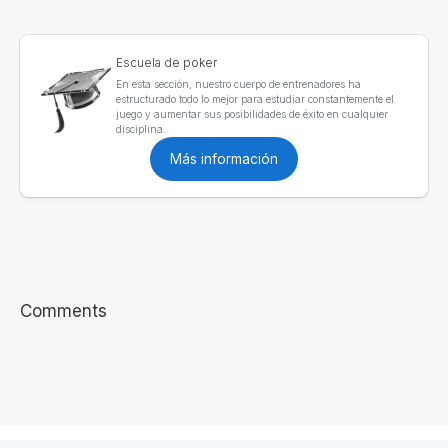
Escuela de poker
En esta sección, nuestro cuerpo de entrenadores ha
estructurado todo lo mejor para estudiar constantemente el
juego y aumentar sus posibilidades de éxito en cualquier
disciplina.
Más información
Comments