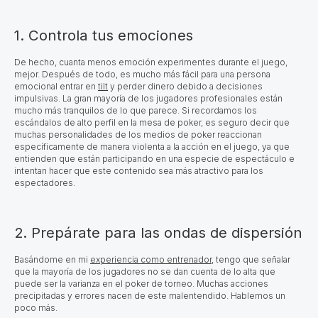
1. Controla tus emociones
De hecho, cuanta menos emoción experimentes durante el juego,
mejor. Después de todo, es mucho más fácil para una persona
emocional entrar en
tilt
y perder dinero debido a decisiones
impulsivas. La gran mayoría de los jugadores profesionales están
mucho más tranquilos de lo que parece. Si recordamos los
escándalos de alto perfil en la mesa de poker, es seguro decir que
muchas personalidades de los medios de poker reaccionan
específicamente de manera violenta a la acción en el juego, ya que
entienden que están participando en una especie de espectáculo e
intentan hacer que este contenido sea más atractivo para los
espectadores.
2. Prepárate para las ondas de dispersión
Basándome en mi
experiencia como entrenador
, tengo que señalar
que la mayoría de los jugadores no se dan cuenta de lo alta que
puede ser la varianza en el poker de torneo. Muchas acciones
precipitadas y errores nacen de este malentendido. Hablemos un
poco más.