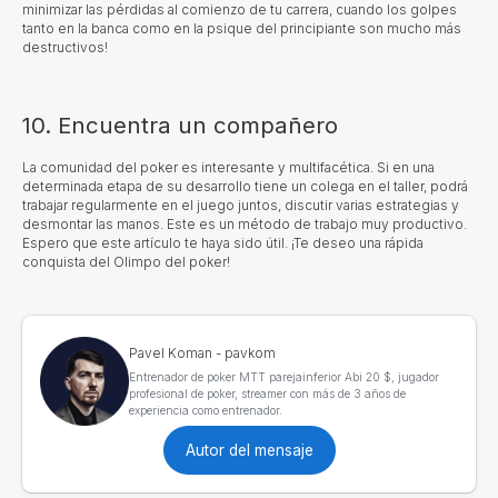
minimizar las pérdidas al comienzo de tu carrera, cuando los golpes
tanto en la banca como en la psique del principiante son mucho más
destructivos!
10. Encuentra un compañero
La comunidad del poker es interesante y multifacética. Si en una
determinada etapa de su desarrollo tiene un colega en el taller, podrá
trabajar regularmente en el juego juntos, discutir varias estrategias y
desmontar las manos. Este es un método de trabajo muy productivo.
Espero que este artículo te haya sido útil. ¡Te deseo una rápida
conquista del Olimpo del poker!
Pavel Koman - pavkom
Entrenador de poker MTT parejainferior Abi 20 $, jugador
profesional de poker, streamer con más de 3 años de
experiencia como entrenador.
Autor del mensaje