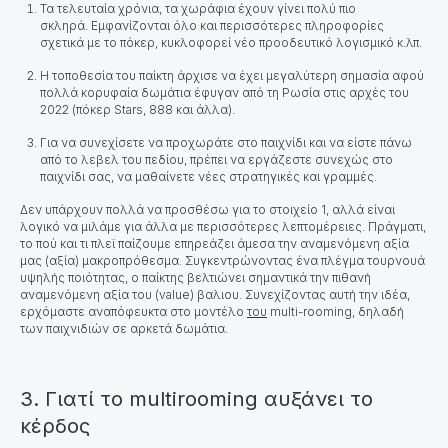
Τα τελευταία χρόνια, τα χωράφια έχουν γίνει πολύ πιο
σκληρά. Εμφανίζονται όλο και περισσότερες πληροφορίες
σχετικά με το πόκερ, κυκλοφορεί νέο προοδευτικό λογισμικό κ.λπ.
Η τοποθεσία του παίκτη άρχισε να έχει μεγαλύτερη σημασία αφού
πολλά κορυφαία δωμάτια έφυγαν από τη Ρωσία στις αρχές του
2022 (πόκερ Stars, 888 και άλλα).
Για να συνεχίσετε να προχωράτε στο παιχνίδι και να είστε πάνω
από το λεβελ του πεδίου, πρέπει να εργάζεστε συνεχώς στο
παιχνίδι σας, να μαθαίνετε νέες στρατηγικές και γραμμές.
Δεν υπάρχουν πολλά να προσθέσω για το στοιχείο 1, αλλά είναι
λογικό να μιλάμε για άλλα με περισσότερες λεπτομέρειες. Πράγματι,
το πού και τι πλεϊ παίζουμε επηρεάζει άμεσα την αναμενόμενη αξία
μας (αξία) μακροπρόθεσμα. Συγκεντρώνοντας ένα πλέγμα τουρνουά
υψηλής ποιότητας, ο παίκτης βελτιώνει σημαντικά την πιθανή
αναμενόμενη αξία του (value) βαλιου. Συνεχίζοντας αυτή την ιδέα,
ερχόμαστε αναπόφευκτα στο μοντέλο
του
multi-rooming, δηλαδή
των παιχνιδιών σε αρκετά δωμάτια.
3. Γιατί το multirooming αυξάνει το
κέρδος