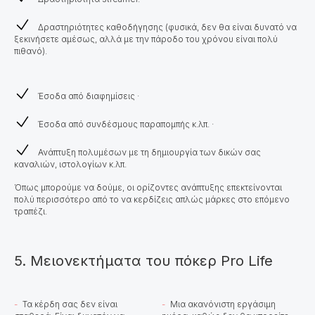
Δραστηριότητες καθοδήγησης (φυσικά, δεν θα είναι δυνατό να
ξεκινήσετε αμέσως, αλλά με την πάροδο του χρόνου είναι πολύ
πιθανό).
Έσοδα από διαφημίσεις ·
Έσοδα από συνδέσμους παραπομπής κ.λπ. ·
Ανάπτυξη πολυμέσων με τη δημιουργία των δικών σας
καναλιών, ιστολογίων κ.λπ.
Όπως μπορούμε να δούμε, οι ορίζοντες ανάπτυξης επεκτείνονται
πολύ περισσότερο από το να κερδίζεις απλώς μάρκες στο επόμενο
τραπέζι.
5. Μειονεκτήματα του πόκερ Pro Life
Τα κέρδη σας δεν είναι
Μια ακανόνιστη εργάσιμη