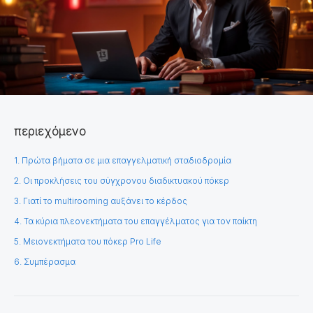
περιεχόμενο
1. Πρώτα βήματα σε μια επαγγελματική σταδιοδρομία
2. Οι προκλήσεις του σύγχρονου διαδικτυακού πόκερ
3. Γιατί το multirooming αυξάνει το κέρδος
4. Τα κύρια πλεονεκτήματα του επαγγέλματος για τον παίκτη
5. Μειονεκτήματα του πόκερ Pro Life
6. Συμπέρασμα