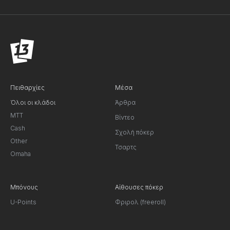
Πειθαρχίες
Μέσα
Όλοι οι κλάδοι
Άρθρα
MTT
Βίντεο
Cash
Σχολή πόκερ
Other
Τσαρτς
Omaha
Μπόνους
Αίθουσες πόκερ
U-Points
Φριρολ (freeroll)