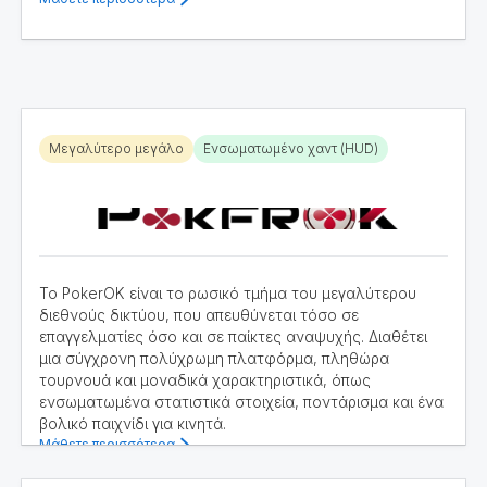
Μεγαλύτερο μεγάλο
Ενσωματωμένο χαντ (HUD)
Το PokerOK είναι το ρωσικό τμήμα του μεγαλύτερου
διεθνούς δικτύου, που απευθύνεται τόσο σε
επαγγελματίες όσο και σε παίκτες αναψυχής. Διαθέτει
μια σύγχρονη πολύχρωμη πλατφόρμα, πληθώρα
τουρνουά και μοναδικά χαρακτηριστικά, όπως
ενσωματωμένα στατιστικά στοιχεία, ποντάρισμα και ένα
βολικό παιχνίδι για κινητά.
Μάθετε περισσότερα