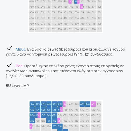
Μπλε:
Ένα βασικό ρεϊντζ 3bet (εύρος) που περιλαμβάνει ισχυρά
χαντς ικανά να ντομινεϊτ ρεϊντζ (εύρος) (9,1%, 121 συνδυασμοί).
Ροζ:
Προστέθηκαν επιπλέον χαντς ενάντια στους επιρρεπείς σε
αναδίπλωση αντιπαλοί που αντιστέκονται ελάχιστα στην αγγρεσσιον
(+2,9%, 38 συνδυασμοί).
BU έναντι MP