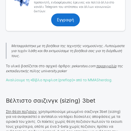
προπονητή, ενδιαφέρουσες έρευνες και πολλά άλλα στο
κανάλι Telegram του ιστότοπου και άλλων κοινωνικών
δικτύων.
Εγγραφή
Μεταφράστηκε με τη βοήθεια της τεχνητής νοημοσύνης. Λυπούμαστε
για τυχόν λάθη και θα εκτιμούσαμε τη βοήθειά σας για τη διόρθωσή
τους.
Το υλικό βασίζεται στο αρχικό άρθρο
: pekarstas.com
παραγγελία
της
εκπαιδευτικής πύλης university.poker
Αναλύουμε τη «Βίβλο πριφλοπ (preflop)» από το MMASherdog.
Βέλτιστο σαιζινγκ (sizing) 3bet
Στη θέση ποζισιον
,
χρησιμοποιούμε μειωμένο σαιζινγκ 3bet (sizing)
για να αναγκαστεί ο αντιπαλοι να πάρει δύσκολες αποφάσεις με τα
οριακά του χαντς. Οι παίκτες χωρίς θέση ποζισιον πωλούν το εκουιτι
τους χειρότερα, οπότε με ένα 3-beta χωρίς ποζισιον, πρέπει να