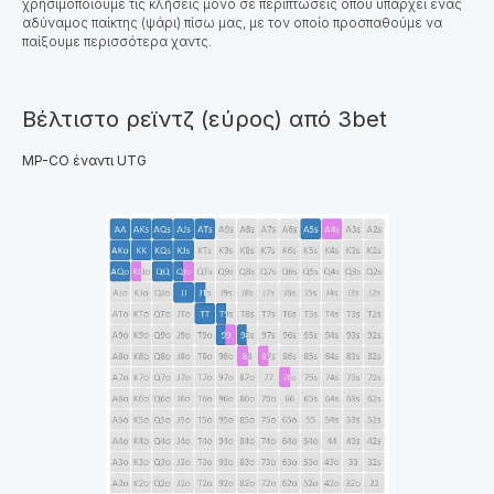
χρησιμοποιούμε τις κλήσεις μόνο σε περιπτώσεις όπου υπάρχει ένας
αδύναμος παίκτης (ψάρι) πίσω μας, με τον οποίο προσπαθούμε να
παίξουμε περισσότερα χαντς.
Βέλτιστο ρεϊντζ (εύρος) από 3bet
MP-CO έναντι UTG