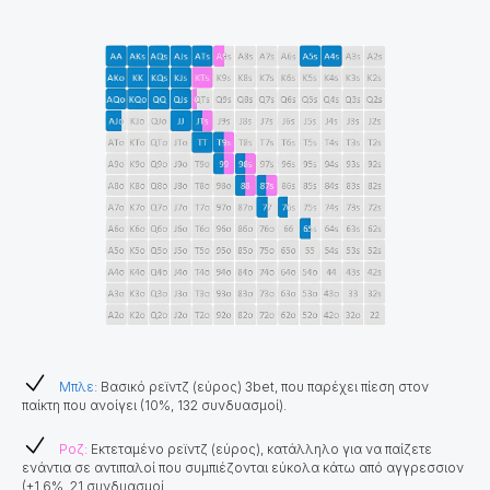
Μπλε:
Βασικό ρεϊντζ (εύρος) 3bet, που παρέχει πίεση στον
παίκτη που ανοίγει (10%, 132 συνδυασμοί).
Ροζ:
Εκτεταμένο ρεϊντζ (εύρος), κατάλληλο για να παίζετε
ενάντια σε αντιπαλοί που συμπιέζονται εύκολα κάτω από αγγρεσσιον
(+1,6%, 21 συνδυασμοί