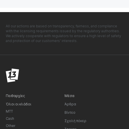
All our actions are based on transparency, fairness, and compliance
with the licensing requirements issued by the regulatory authorities.
We actively cooperate with regulators to ensure a high level of safety
and protection of our customers' interests.
Πειθαρχίες
Μέσα
Όλοι οι κλάδοι
Άρθρα
MTT
Βίντεο
Cash
Σχολή πόκερ
Other