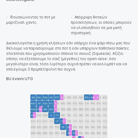
Φουσκώνοντας το ποτ με
Απόρριψη θετικών
μαρτζιναλ χαντς.
προσκλήσεων, οι οποίες μπορούν
να υλοποιηθούν σε μια μικτή
στρατηγική.
Δικαιολογείται η χρήση κλήσεων εάν υπάρχει ένα ψάρι πίσω μας που
θέλουμε να παρασύρουμε στο ποτ ή εάν υπάρχουν παθητικοί παίκτες
στα blinds που χρησιμοποιούν σπάνια το σκουιζ (Squeeze). Αξίζει
επίσης να εξετάσουμε το σαιζ (μέγεθος) του open-raise: όσο
μεγαλύτερο είναι, τόσο λιγότερο συχνά πρέπει να κολλιμπέτ και να
επιλέγουμε 3 θριμπέτ/φολντ πιο συχνά.
BU έναντι UTG