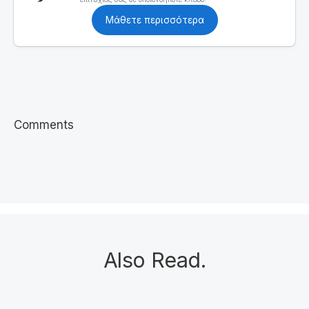
Μάθετε περισσότερα
Comments
Also Read
.