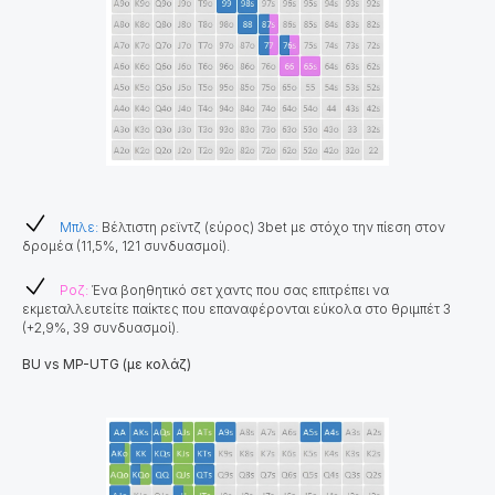
Μπλε:
Βέλτιστη ρεϊντζ (εύρος) 3bet με στόχο την πίεση στον
δρομέα (11,5%, 121 συνδυασμοί).
Ροζ:
Ένα βοηθητικό σετ χαντς που σας επιτρέπει να
εκμεταλλευτείτε παίκτες που επαναφέρονται εύκολα στο θριμπέτ 3
(+2,9%, 39 συνδυασμοί).
BU vs MP-UTG (με κολάζ)