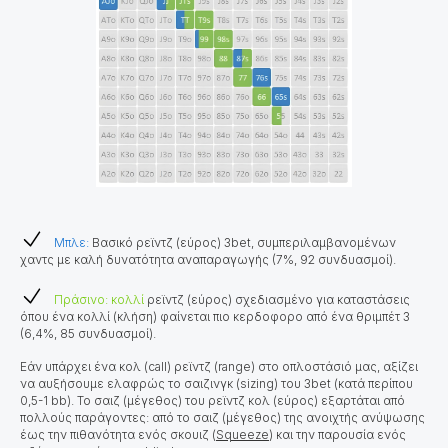
Μπλε:
Βασικό ρεϊντζ (εύρος) 3bet, συμπεριλαμβανομένων
χαντς με καλή δυνατότητα αναπαραγωγής (7%, 92 συνδυασμοί).
Πράσινο: κολλί
ρεϊντζ (εύρος) σχεδιασμένο για καταστάσεις
όπου ένα κολλί (κλήση) φαίνεται πιο κερδοφορο από ένα θριμπέτ 3
(6,4%, 85 συνδυασμοί).
Εάν υπάρχει ένα κολ (call) ρεϊντζ (range) στο οπλοστάσιό μας, αξίζει
να αυξήσουμε ελαφρώς το σαιζινγκ (sizing) του 3bet (κατά περίπου
0,5-1 bb). Το σαιζ (μέγεθος) του ρεϊντζ κολ (εύρος) εξαρτάται από
πολλούς παράγοντες: από το σαιζ (μέγεθος) της ανοιχτής ανύψωσης
έως την πιθανότητα
ενός σκουιζ (
Squeeze
)
και την παρουσία ενός