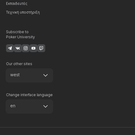
Εκπαιδευτές
Τεχνική υποστήριξη
Subscribe to
Poker University
Our other sites
west
Change interface language
en