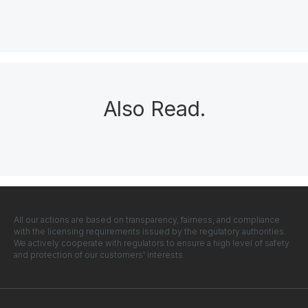
Also Read
.
All our actions are based on transparency, fairness, and compliance
with the licensing requirements issued by the regulatory authorities.
We actively cooperate with regulators to ensure a high level of safety
and protection of our customers' interests.