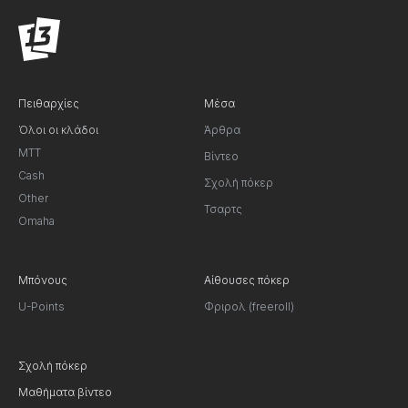
Πειθαρχίες
Μέσα
Όλοι οι κλάδοι
Άρθρα
MTT
Βίντεο
Cash
Σχολή πόκερ
Other
Τσαρτς
Omaha
Μπόνους
Αίθουσες πόκερ
U-Points
Φριρολ (freeroll)
Σχολή πόκερ
Μαθήματα βίντεο