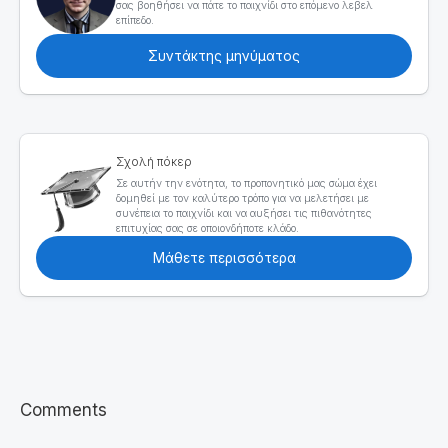
σας βοηθήσει να πάτε το παιχνίδι στο επόμενο λεβελ
επίπεδο.
Συντάκτης μηνύματος
Σχολή πόκερ
Σε αυτήν την ενότητα, το προπονητικό μας σώμα έχει
δομηθεί με τον καλύτερο τρόπο για να μελετήσει με
συνέπεια το παιχνίδι και να αυξήσει τις πιθανότητες
επιτυχίας σας σε οποιονδήποτε κλάδο.
Μάθετε περισσότερα
Comments