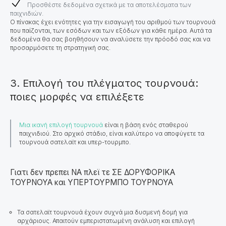
Προσθέστε δεδομένα σχετικά με τα αποτελέσματα των
παιχνιδιών.
Ο πίνακας έχει ενότητες για την εισαγωγή του αριθμού των τουρνουά
που παίζονται, των εσόδων και των εξόδων για κάθε ημέρα. Αυτά τα
δεδομένα θα σας βοηθήσουν να αναλύσετε την πρόοδό σας και να
προσαρμόσετε τη στρατηγική σας.
3. Επιλογή του πλέγματος τουρνουά:
ποιες μορφές να επιλέξετε
Μια ικανή επιλογή τουρνουά
είναι η βάση ενός σταθερού
παιχνιδιού. Στο αρχικό στάδιο, είναι καλύτερο να αποφύγετε τα
τουρνουά σατελαϊτ και υπερ-τουρμπο.
Γιατι δεν πρεπει ΝΑ πλεϊ τε ΣΕ ΔΟΡΥΦΟΡΙΚΑ
ΤΟΥΡΝΟΥΑ και ΥΠΕΡΤΟΥΡΜΠΟ ΤΟΥΡΝΟΥΑ
Τα σατελαϊτ τουρνουά έχουν συχνά μια δυσμενή δομή για
αρχάριους. Απαιτούν εμπεριστατωμένη ανάλυση και επιλογή