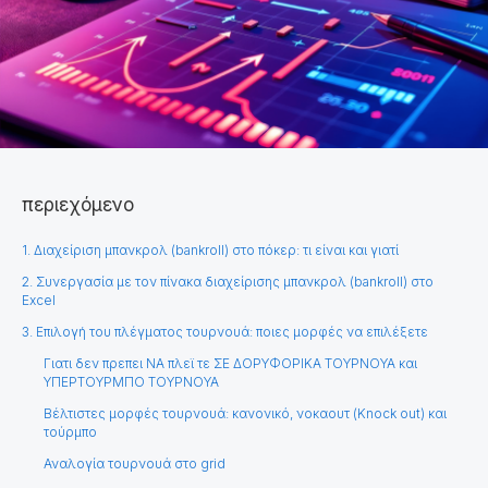
περιεχόμενο
1. Διαχείριση μπανκρολ (bankroll) στο πόκερ: τι είναι και γιατί
2. Συνεργασία με τον πίνακα διαχείρισης μπανκρολ (bankroll) στο
Excel
3. Επιλογή του πλέγματος τουρνουά: ποιες μορφές να επιλέξετε
Γιατι δεν πρεπει ΝΑ πλεϊ τε ΣΕ ΔΟΡΥΦΟΡΙΚΑ ΤΟΥΡΝΟΥΑ και
ΥΠΕΡΤΟΥΡΜΠΟ ΤΟΥΡΝΟΥΑ
Βέλτιστες μορφές τουρνουά: κανονικό, νοκαουτ (Knock out) και
τούρμπο
Αναλογία τουρνουά στο grid