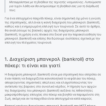
Μεταφράστηκε με τη βοήθεια της τεχνητής νοημοσύνης. Λυπούμαστε
για τυχόν λάθη και θα εκτιμούσαμε τη βοήθειά σας για τη διόρθωσή
τους.
Για ένα επιτυχημένο παιχνίδι πόκερ, είναι σημαντική όχι μόνο η γνώση
της στρατηγικής, αλλά και η ικανή διαχείριση του μπανκρολ (bankroll),
καθώς και η ενημερωμένη επιλογή των τουρνουά. Σε αυτό το άρθρο,
θα αναλύσουμε τις βασικές αρχές της διαχείρισης μπανκρολ
(bankroll), τη χρήση ενός πίνακα στο Excel για την παρακολούθηση του
μπανκρολ (bankroll) και επίσης θα δώσουμε συστάσεις σχετικά με την
επιλογή του πλέγματος τουρνουά.
1. Διαχείριση μπανκρολ (bankroll) στο
πόκερ: τι είναι και γιατί
Η διαχείριση μπανκρολ (
bankroll
) είναι μια στρατηγική που επιτρέπει σε
έναν παίκτη να διαχειρίζεται ικανοποιητικά το κεφάλαιο του πόκερ,
αποφεύγοντας σημαντικές απώλειες και ελαχιστοποιώντας τον
αντίκτυπο της βαριανς στο συνολικό κέρδος. Η τήρηση των αρχών
της διαχείρισης του μπανκρολ (bankroll) αυξάνει τις πιθανότητες
μακροπρόθεσμης επιτυχίας στο πόκερ και βοηθά να παραμείνετε στη
ζωή, ακόμη και αν τα παιχνίδια είναι αποτυχημένα κατά καιρούς.
Βασικοί κανόνες διαχείρισης μπανκρολ (bankroll) στο MTT πόκερ: