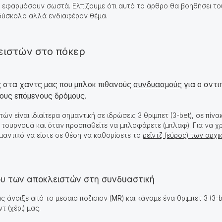
ην εφαρμόσουν σωστά. Ελπίζουμε ότι αυτό το άρθρο θα βοηθήσει τ
δύσκολο αλλά ενδιαφέρον θέμα.
ειστών στο πόκερ
ς στα χαντς μας που μπλοκ πιθανούς
συνδυασμούς
για ο αντι
τους επόμενους δρόμους.
ν είναι ιδιαίτερα σημαντική σε ιδρώσεις 3 θριμπετ (3-bet), σε πίν
 τουρνουά και όταν προσπαθείτε να μπλοφάρετε (μπλαφ). Για να χρ
μαντικό να είστε σε θέση να καθορίσετε το
ρεϊντζ (εύρος) των αρχ
ου των αποκλειστών στη συνδυαστική
ς άνοιξε από το μεσαιο ποζισιον (
MR
) και κάναμε ένα θριμπετ 3 (3-b
 (χέρι) μας.