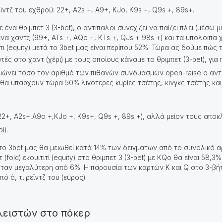
ϊντζ του εχθρού: 22+, A2s +, A9+, KJo, K9s +, Q9s +, 89s+.
ένα θριμπετ 3 (3-bet), ο αντιπαλοι συνεχίζει να παίζει πλεϊ (μέσω μι
να χαντς (99+, ATs +, AQo +, KTs +, QJs + 98s +) και τα υπόλοιπα 
ιτιτι (equity) μετά το 3bet μας είναι περίπου 52%. Τώρα ας δούμε πώς 
ς στο χαντ (χέρι) με τους οποίους κάναμε το θριμπετ (3-bet), για
μειώνει τόσο τον αριθμό των πιθανών συνδυασμών open-raise ο αντιπ
 θα υπάρχουν τώρα 50% λιγότερες κυρίες τσέπης, κινγκς τσέπης και
 (22+, A2s+,A9o +,KJo +, K9s+, Q9s +, 89s +), αλλά μείον τους απο
οί).
ά το 3bet μας θα μειωθεί κατά 14% των δειγμάτων από το συνολικό
(fold) εκουιτιτί (equity) στο θριμπετ 3 (3-bet) με KQo θα είναι 58,3
 ήταν μεγαλύτερη από 6%. Η παρουσία των καρτών K και Q στο 3-βή
ό ό, τι ρεϊντζ του (εύρος).
κλειστών στο πόκερ