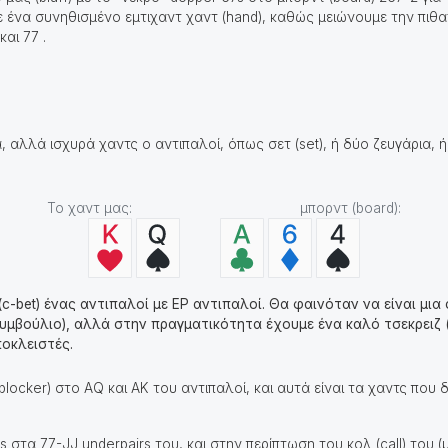
με ένα συνηθισμένο εμτιχαντ χαντ (hand), καθώς μειώνουμε την πιθαν
και 77 .
 αλλά ισχυρά χαντς ο αντιπαλοί, όπως σετ (set), ή δύο ζευγάρια, ή 
Το χαντ μας: μπορντ (board):
(c-bet) ένας αντιπαλοί με EP αντιπαλοί. Θα φαινόταν να είναι μ
υμβούλιο), αλλά στην πραγματικότητα έχουμε ένα καλό τσεκρειζ (
οκλειστές.
blocker) στο AQ και AK του αντιπαλοί, και αυτά είναι τα χαντς που
s στα 77-JJ underpairs του, και στην περίπτωση του κολ (call) του (