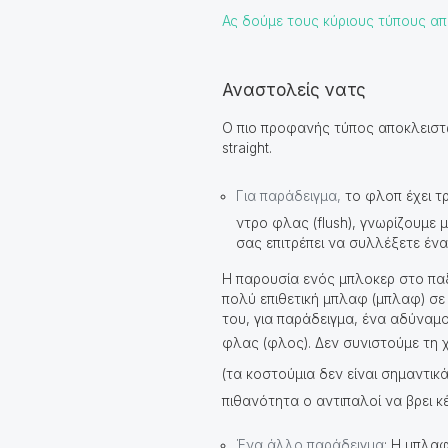
Ας δούμε τους κύριους τύπους απο
Αναστολείς νατς
Ο πιο προφανής τύπος αποκλειστών
straight.
Για παράδειγμα,
το φλοπ έχει τρ
ντρο φλας (flush), γνωρίζουμε μ
σας επιτρέπει να συλλέξετε ένα ί
Η παρουσία ενός μπλοκερ στο παξι
πολύ επιθετική μπλαφ (μπλαφ) σε 
του, για παράδειγμα, ένα αδύναμ
φλας (φλος). Δεν συνιστούμε τη 
(τα κοστούμια δεν είναι σημαντικ
πιθανότητα ο αντιπαλοί να βρει 
Ένα άλλο παράδειγμα
:
Η μπλαφ 