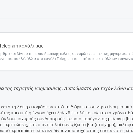
Telegram κανάλι μας!
ρθρα και βίντεο της εκπαιδευτικής πύλης, συνομιλία με παίκτες, μηνύματα απ
νες και πολλά άλλα στο κανάλι Telegram του ιστότοπου και άλλων κοινωνι
α της τεχνητής νοημοσύνης. Λυπούμαστε για τυχόν λάθη και
κατά τη λήψη αποφάσεων κατά τη διάρκεια του ντρο είναι μία από 
ύτες και αυτή η έννοια έχει εξελιχθεί πολύ τα τελευταία χρόνια. Ε
αι άλλους ισχυρούς συνδυασμούς, τώρα ο παράγοντας μπλοκερ (bloc
περιπτώσεις, είτε ο αντιπαλοί συνεχίζει το βετ (στοίχημα), μπλαφ 
ρισσότεροι παίκτες είτε δεν δίνουν προσοχή στους αποκλειστές εί