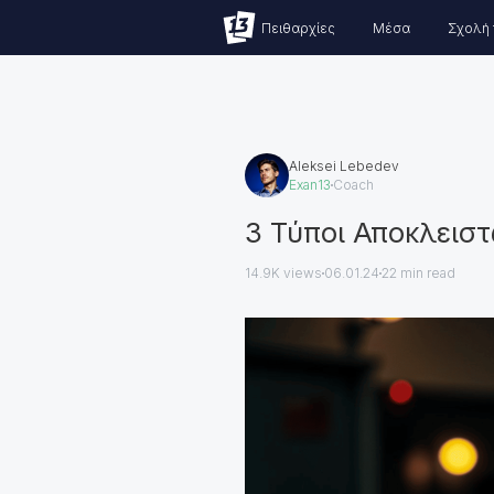
Πειθαρχίες
Μέσα
Σχολή 
Aleksei Lebedev
Exan13
Coach
3 Τύποι Αποκλεισ
14.9K views
06.01.24
22
min read