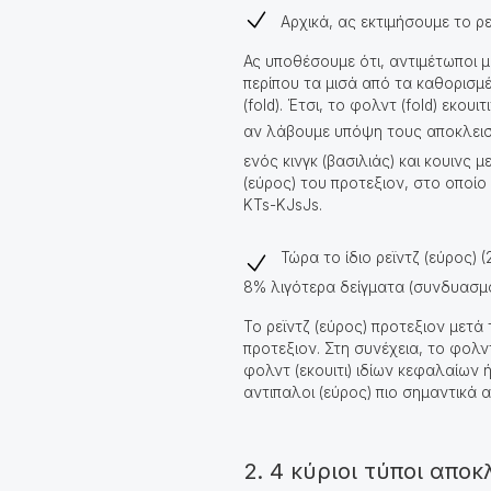
Αρχικά, ας εκτιμήσουμε το ρε
Ας υποθέσουμε ότι, αντιμέτωποι με 
περίπου τα μισά από τα καθορισμέ
(fold). Έτσι, το φολντ (fold) εκου
αν λάβουμε υπόψη τους αποκλειστέ
ενός κινγκ (βασιλιάς) και κουινς 
(εύρος) του προτεξιον, στο οποίο
KTs-KJsJs.
Τώρα το ίδιο ρεϊντζ (εύρος)
8% λιγότερα δείγματα (συνδυασμ
Το ρεϊντζ (εύρος) προτεξιον μετ
προτεξιον. Στη συνέχεια, το φολντ 
φολντ (εκουιτι) ιδίων κεφαλαίων
αντιπαλοι (εύρος) πιο σημαντικά απ
2. 4 κύριοι τύποι απο