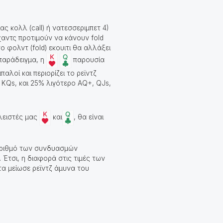
ας κολλ (call) ή νατεσσεριμπετ 4)
χαντς προτιμούν να κάνουν fold
το φολντ (fold
) εκουιτι θα αλλάξει
 παράδειγμα, η
παρουσία
αλοί και περιορίζει το ρεϊντζ
 KQs, και 25% λιγότερο AQ+, QJs,
κλειστές μας
και
, θα είναι
 αριθμό των συνδυασμών
%. Έτσι, η διαφορά στις τιμές των
τα μείωσε ρεϊντζ άμυνα του