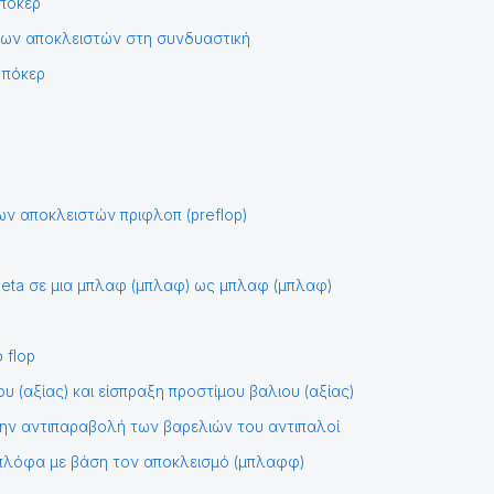
 πόκερ
των αποκλειστών στη συνδυαστική
 πόκερ
των αποκλειστών πριφλοπ (preflop)
beta σε μια μπλαφ (μπλαφ) ως μπλαφ (μπλαφ)
 flop
 (αξίας) και είσπραξη προστίμου βαλιου (αξίας)
ην αντιπαραβολή των βαρελιών του αντιπαλοί
λόφα με βάση τον αποκλεισμό (μπλαφφ)