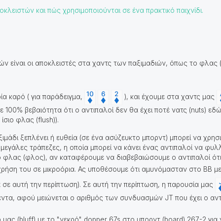
κλειστών και πώς χρησιμοποιούνται σε ένα πρακτικό παιχνίδι.
 είναι οι αποκλειστές στα χαντς των παξιμαδιών, όπως το φλας (fl
ία καρό ( για παράδειγμα,
), και έχουμε στα χαντς μας
ε 100% βεβαιότητα ότι ο αντιπαλοί δεν θα έχει ποτέ νατς (nuts) εδώ
σιο φλας (flush)).
μάδι ξεπλένει ή ευθεία (σε ένα ασύζευκτο μπορντ) μπορεί να χρησιμ
μεγάλες τράπεζες, η οποία μπορεί να κάνει ένας αντιπαλοί να φυλ
ο φλας (φλος), αν καταφέρουμε να διαβεβαιώσουμε ο αντιπαλοί ότι
χρήση του σε μικροόρια. Ας υποθέσουμε ότι αμυνόμασταν στο BB μ
ά σε αυτή την περίπτωση). Σε αυτή την περίπτωση, η παρουσία μας
κέντα, αφού μειώνεται ο αριθμός των συνδυασμών JT που έχει ο αν
μας (bluff) με το "νεκρό" dopper 67s στο μπορντ (board) 267-2 για