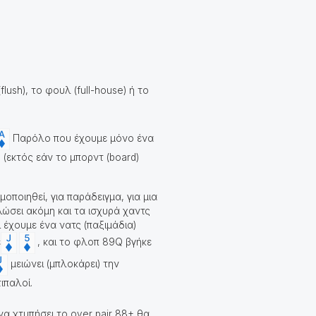
ush), το φουλ (full-house) ή το
Παρόλο που έχουμε μόνο ένα
 (εκτός εάν το μπορντ (board)
οποιηθεί, για παράδειγμα, για μια
λώσει ακόμη και τα ισχυρά χαντς
 έχουμε ένα νατς (παξιμάδια)
ε
, και το φλοπ 89Q βγήκε
μειώνει (μπλοκάρει) την
τιπαλοί.
 να χτυπήσει το over pair 88+ θα