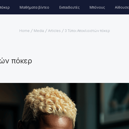
πόκερ
Μαθήματα βίντεο
Εκπαιδευτές
Μπόνους
Αίθουσε
Home
Media
Articles
3 Τύποι Αποκλειστών πόκερ
τών πόκερ