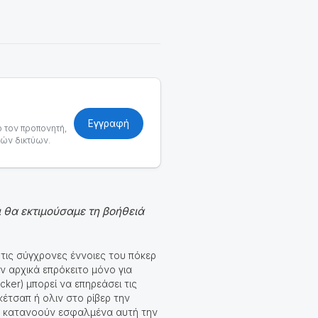
Εγγραφή
ό τον προπονητή,
κών δικτύων.
 θα εκτιμούσαμε τη βοήθειά
τις σύγχρονες έννοιες του πόκερ
άν αρχικά επρόκειτο μόνο για
ker) μπορεί να επηρεάσει τις
κέτσαπ ή ολιν στο ρίβερ την
τε κατανοούν εσφαλμένα αυτή την