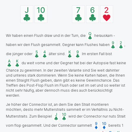
Wir haben einen Flush draw und in der Turn, die
herauskam -
haben wir den Flush gesammelt. Gegner kann Flushes haben
,
die jünger oder
älter sind.
Im ersten Fall bist
du weit vorne und der Gegner hat bei der Autopsie fast keine
Chance zu gewinnen. In der zweiten Variante sind Sie weit dahinter
und unteres stark dominieren. Wenn Sie keine Karten haben, die Ihnen
einen Straight Flush geben, dann gibt es keine Gewinnchance. Das
Treffen des Post-Flop Flush im Flush oder set im set und so weiter ist
nicht sehr häufig, aber dennoch muss dies auch berücksichtigt
werden.
Je höher der Connector ist, an dem Sie den Strait montieren
möchten, desto mehr Mutterstraits sammelt er im Verhältnis zu Nicht-
Mutterstraits. Zum Beispiel
wird der Connector nur nuts Strait
vom flop gesammelt. Und der Connector sammelt
bereits 1