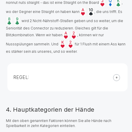
nonnut nuts straight - das ist eine Straight on the Board
,
wo der Gegner eine Straight on haben kann
, die uns trifft. Es
wird 2 Nicht-Nährstoff-Straßen geben und so weiter, um die
Seniorität des Connector zu reduzieren. Gleiches gilt für die
Blitzkombination. Wenn wir haben
, können wir nur
Nussspülungen sammeln. Und
für 1 Flush mit einem Ass kann
es stärker sein als unseres, und so weiter.
REGEL:
4. Hauptkategorien der Hände
Mit den oben genannten Faktoren können Sie alle Hände nach
Spielbarkeit in zehn Kategorien einteilen.