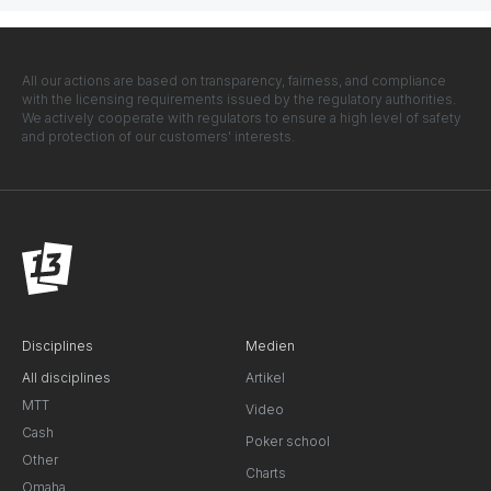
All our actions are based on transparency, fairness, and compliance
with the licensing requirements issued by the regulatory authorities.
We actively cooperate with regulators to ensure a high level of safety
and protection of our customers' interests.
Disciplines
Medien
All disciplines
Artikel
MTT
Video
Cash
Poker school
Other
Charts
Omaha