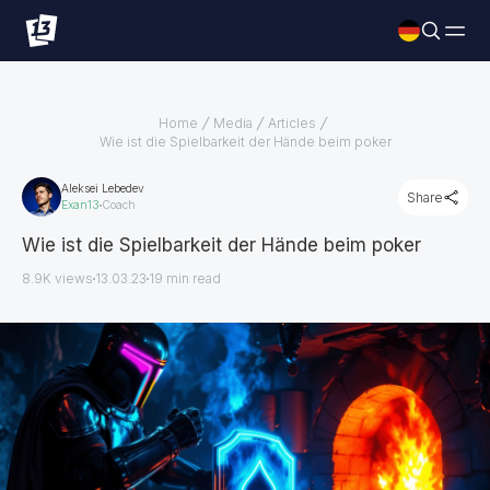
Home
Media
Articles
Wie ist die Spielbarkeit der Hände beim poker
Aleksei Lebedev
Share
Exan13
Coach
Wie ist die Spielbarkeit der Hände beim poker
8.9K views
13.03.23
19
min read