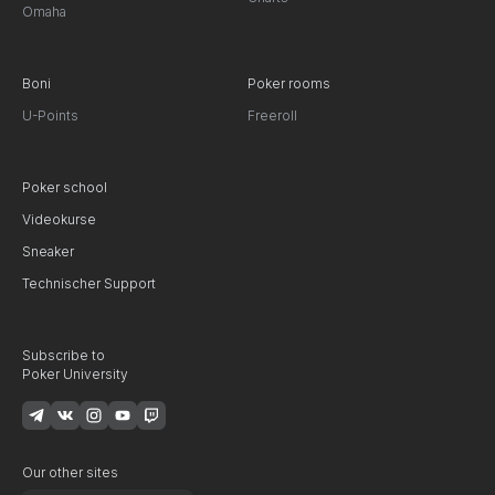
Omaha
Boni
Poker rooms
U-Points
Freeroll
Poker school
Videokurse
Sneaker
Technischer Support
Subscribe to
Poker University
Our other sites