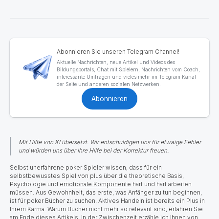
Abonnieren Sie unseren Telegram Channel!
Aktuelle Nachrichten, neue Artikel und Videos des
Bildungsportals, Chat mit Spielern, Nachrichten vom Coach,
interessante Umfragen und vieles mehr im Telegram Kanal
der Seite und anderen sozialen Netzwerken.
Abonnieren
Mit Hilfe von KI übersetzt. Wir entschuldigen uns für etwaige Fehler
und würden uns über Ihre Hilfe bei der Korrektur freuen.
Selbst unerfahrene poker Spieler wissen, dass für ein
selbstbewusstes Spiel von plus über die theoretische Basis,
Psychologie und
emotionale Komponente
hart und hart arbeiten
müssen. Aus Gewohnheit, das erste, was Anfänger zu tun beginnen,
ist für poker Bücher zu suchen. Aktives Handeln ist bereits ein Plus in
Ihrem Karma. Warum Bücher nicht mehr so relevant sind, erfahren Sie
am Ende dieses Artikels. In der Zwischenzeit erzähle ich Ihnen von