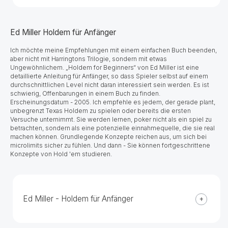
Ed Miller Holdem für Anfänger
Ich möchte meine Empfehlungen mit einem einfachen Buch beenden,
aber nicht mit Harringtons Trilogie, sondern mit etwas
Ungewöhnlichem. „Holdem for Beginners“ von Ed Miller ist eine
detaillierte Anleitung für Anfänger, so dass Spieler selbst auf einem
durchschnittlichen Level nicht daran interessiert sein werden. Es ist
schwierig, Offenbarungen in einem Buch zu finden.
Erscheinungsdatum - 2005. Ich empfehle es jedem, der gerade plant,
unbegrenzt Texas Holdem zu spielen oder bereits die ersten
Versuche unternimmt. Sie werden lernen, poker nicht als ein spiel zu
betrachten, sondern als eine potenzielle einnahmequelle, die sie real
machen können. Grundlegende Konzepte reichen aus, um sich bei
microlimits sicher zu fühlen. Und dann - Sie können fortgeschrittene
Konzepte von Hold 'em studieren.
Ed Miller - Holdem für Anfänger