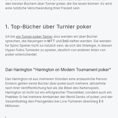
den besten Büchern über Turnier poker, die Sie lesen können. Es wird
eine nützliche Verschwendung Ihrer Freizeit sein.
1. Top-Bücher über Turnier poker
Ich bin
ein Turnier poker Trainer
, also werden wir über Bücher
sprechen, die Neulingen in
MTT
und
SnG
helfen werden. Sie werden
für Spins Spieler nicht so nützlich sein, da sich die Strategie, in diesen
Hyper-Turbo Turnieren zu spielen, deutlich von anderen Arten von
poker unterscheidet.
Dan Harrington "Harrington on Modern Tournament poker"
Dan Harrington ist aus mehreren Gründen eine erstaunliche Person.
Erstens gelten seine Bücher über poker auch mehrere Jahrzehnte
nach ihrer Veröffentlichung fast als die Bibel des Kartenspiels.
Harrington ist nicht nur ein erfolgreicher Theoretiker, sondern auch ein
Praktiker. Er hat mehrere Armbänder der World Series of poker, und der
Gesamtbetrag des Preisgeldes bei Live-Turnieren überstieg $ 6
Millionen.