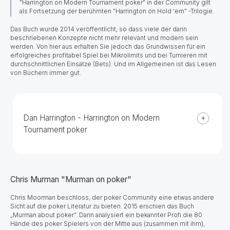
"Harrington on Modern Tournament poker" in der Community gilt
als Fortsetzung der berühmten "Harrington on Hold 'em" -Trilogie.
Das Buch wurde 2014 veröffentlicht, so dass viele der darin
beschriebenen Konzepte nicht mehr relevant und modern sein
werden. Von hier aus erhalten Sie jedoch das Grundwissen für ein
erfolgreiches profitabel Spiel bei Mikrolimits und bei Turnieren mit
durchschnittlichen Einsätze (Bets). Und im Allgemeinen ist das Lesen
von Büchern immer gut.
Dan Harrington - Harrington on Modern
Tournament poker
Chris Murman "Murman on poker"
Chris Moorman beschloss, der poker Community eine etwas andere
Sicht auf die poker Literatur zu bieten. 2015 erschien das Buch
„Murman about poker“. Darin analysiert ein bekannter Profi die 80
Hände des poker Spielers von der Mitte aus (zusammen mit ihm),