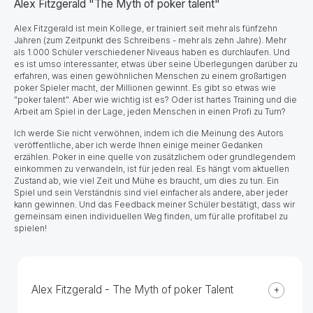
Alex Fitzgerald "The Myth of poker talent"
Alex Fitzgerald ist mein Kollege, er trainiert seit mehr als fünfzehn
Jahren (zum Zeitpunkt des Schreibens - mehr als zehn Jahre). Mehr
als 1.000 Schüler verschiedener Niveaus haben es durchlaufen. Und
es ist umso interessanter, etwas über seine Überlegungen darüber zu
erfahren, was einen gewöhnlichen Menschen zu einem großartigen
poker Spieler macht, der Millionen gewinnt. Es gibt so etwas wie
"poker talent". Aber wie wichtig ist es? Oder ist hartes Training und die
Arbeit am Spiel in der Lage, jeden Menschen in einen Profi zu Turn?
Ich werde Sie nicht verwöhnen, indem ich die Meinung des Autors
veröffentliche, aber ich werde Ihnen einige meiner Gedanken
erzählen. Poker in eine quelle von zusätzlichem oder grundlegendem
einkommen zu verwandeln, ist für jeden real. Es hängt vom aktuellen
Zustand ab, wie viel Zeit und Mühe es braucht, um dies zu tun. Ein
Spiel und sein Verständnis sind viel einfacher als andere, aber jeder
kann gewinnen. Und das Feedback meiner Schüler bestätigt, dass wir
gemeinsam einen individuellen Weg finden, um für alle profitabel zu
spielen!
Alex Fitzgerald - The Myth of poker Talent