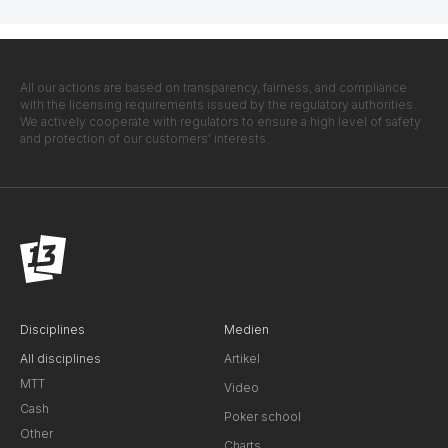
All our actions are based on transparency, fairness, and compliance
with the licensing requirements issued by the regulatory authorities.
We actively cooperate with regulators to ensure a high level of safety
and protection of our customers' interests.
Disciplines
Medien
All disciplines
Artikel
MTT
Video
Cash
Poker school
Other
Charts