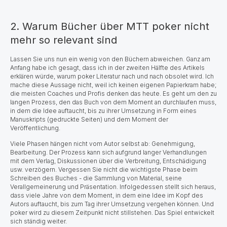
2. Warum Bücher über MTT poker nicht
mehr so relevant sind
Lassen Sie uns nun ein wenig von den Büchern abweichen. Ganz am
Anfang habe ich gesagt, dass ich in der zweiten Hälfte des Artikels
erklären würde, warum poker Literatur nach und nach obsolet wird. Ich
mache diese Aussage nicht, weil ich keinen eigenen Papierkram habe;
die meisten Coaches und Profis denken das heute. Es geht um den zu
langen Prozess, den das Buch von dem Moment an durchlaufen muss,
in dem die Idee auftaucht, bis zu ihrer Umsetzung in Form eines
Manuskripts (gedruckte Seiten) und dem Moment der
Veröffentlichung.
Viele Phasen hängen nicht vom Autor selbst ab: Genehmigung,
Bearbeitung. Der Prozess kann sich aufgrund langer Verhandlungen
mit dem Verlag, Diskussionen über die Verbreitung, Entschädigung
usw. verzögern. Vergessen Sie nicht die wichtigste Phase beim
Schreiben des Buches - die Sammlung von Material, seine
Verallgemeinerung und Präsentation. Infolgedessen stellt sich heraus,
dass viele Jahre von dem Moment, in dem eine Idee im Kopf des
Autors auftaucht, bis zum Tag ihrer Umsetzung vergehen können. Und
poker wird zu diesem Zeitpunkt nicht stillstehen. Das Spiel entwickelt
sich ständig weiter.