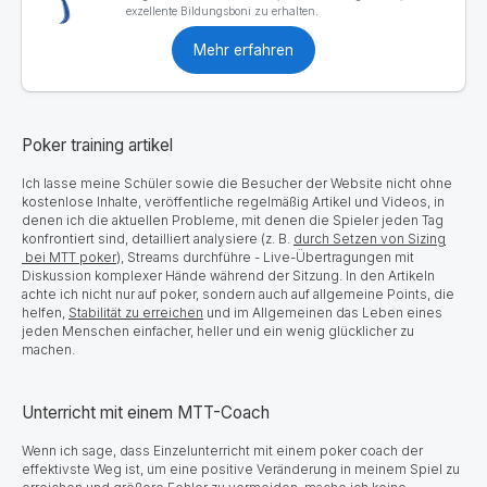
exzellente Bildungsboni zu erhalten.
Mehr erfahren
Poker training artikel
Ich lasse meine Schüler sowie die Besucher der Website nicht ohne
kostenlose Inhalte, veröffentliche regelmäßig Artikel und Videos, in
denen ich die aktuellen Probleme, mit denen die Spieler jeden Tag
konfrontiert sind, detailliert analysiere (z. B.
durch Setzen von Sizing
bei MTT poker
), Streams durchführe - Live-Übertragungen mit
Diskussion komplexer Hände während der Sitzung. In den Artikeln
achte ich nicht nur auf poker, sondern auch auf allgemeine Points, die
helfen,
Stabilität zu erreichen
und im Allgemeinen das Leben eines
jeden Menschen einfacher, heller und ein wenig glücklicher zu
machen.
Unterricht mit einem MTT-Coach
Wenn ich sage, dass Einzelunterricht mit einem poker coach der
effektivste Weg ist, um eine positive Veränderung in meinem Spiel zu