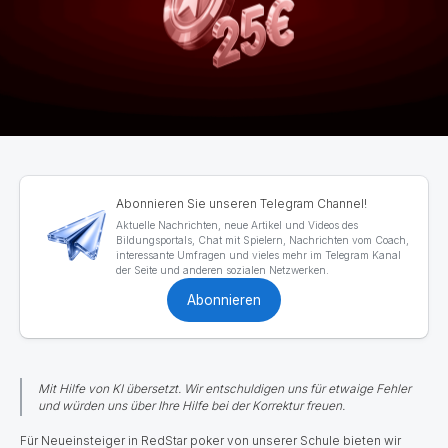
Abonnieren Sie unseren Telegram Channel!
Aktuelle Nachrichten, neue Artikel und Videos des
Bildungsportals, Chat mit Spielern, Nachrichten vom Coach,
interessante Umfragen und vieles mehr im Telegram Kanal
der Seite und anderen sozialen Netzwerken.
Abonnieren
Mit Hilfe von KI übersetzt. Wir entschuldigen uns für etwaige Fehler
und würden uns über Ihre Hilfe bei der Korrektur freuen.
Für Neueinsteiger in RedStar poker von unserer Schule bieten wir