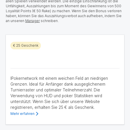
allen Spielen verwendet werden. Die einzige Einschränkung ist die
Unfähigkeit, Auszahlungen bis zum Moment des Gewinnens von 500
Loyalität Points (€ 50 Rake) zu machen. Wenn Sie den Bonus verloren
haben, können Sie das Auszahlungsverbot auch aufheben, indem Sie
an unseren
Manager
schreiben.
€ 25 Geschenk
IPokernetwork mit einem weichen Feld an niedrigen
Grenzen. Ideal für Anfänger dank ausgeglichenem
Turnierraster und optimaler Teilnehmerzahl. Die
Verwendung von HUD und poker Statistiken wird
unterstützt. Wenn Sie sich über unsere Website
registrieren, erhalten Sie 25 € als Geschenk.
Mehr erfahren