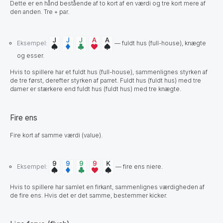
Dette er en hånd bestående af to kort af en værdi og tre kort mere af
den anden. Tre + par.
Eksempel:
— fuldt hus (full-house), knægte
og esser.
Hvis to spillere har et fuldt hus (full-house), sammenlignes styrken af
de tre først, derefter styrken af parret.
Fuldt hus (fuldt hus) med tre
damer er stærkere end fuldt hus (fuldt hus) med tre knægte.
Fire ens
Fire kort af samme værdi (value).
Eksempel:
— fire ens niere.
Hvis to spillere har samlet en firkant, sammenlignes værdigheden af
de fire ens. Hvis det er det samme, bestemmer kicker.