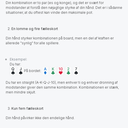
Din kombination er to par (es og konge), og det er svært for
modstander at forstå den nøjagtige styrke af din hånd. Det er i sådanne
situationer, at du oftest kan vinde den maksimale pot.
En lomme og fire fælleskort
Din hånd styrker kombinationen på board, men en del af kraften er
allerede "synlig" for alle spillere.
Eksempel:
Du har:
På bordet:
Du har en straight (A-K-Q-J-10), men enhver ti og enhver dronning af
modstander giver den samme kombination. Kombinationen er stærk,
men mindre skjult.
Kun fem fælleskort
Din hånd påvirker ikke den endelige hånd.