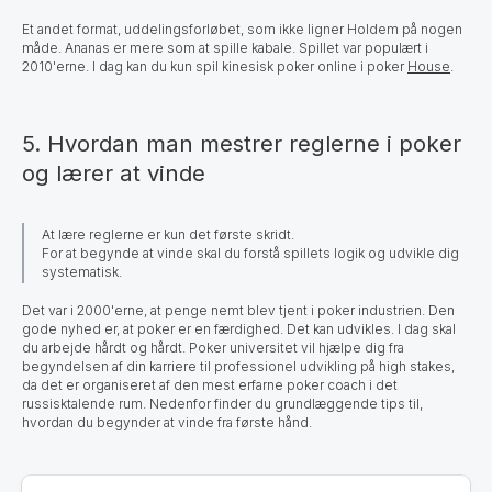
Et andet format, uddelingsforløbet, som ikke ligner Holdem på nogen
måde. Ananas er mere som at spille kabale. Spillet var populært i
2010'erne. I dag kan du kun spil kinesisk poker online i poker
House
.
5. Hvordan man mestrer reglerne i poker
og lærer at vinde
At lære reglerne er kun det første skridt.
For at begynde at vinde skal du forstå spillets logik og udvikle dig
systematisk.
Det var i 2000'erne, at penge nemt blev tjent i poker industrien.
Den
gode nyhed er, at poker er en færdighed. Det kan udvikles.
I dag skal
du arbejde hårdt og hårdt. Poker universitet vil hjælpe dig fra
begyndelsen af din karriere til professionel udvikling på high stakes,
da det er organiseret af den mest erfarne poker coach i det
russisktalende rum. Nedenfor finder du grundlæggende tips til,
hvordan du begynder at vinde fra første hånd.