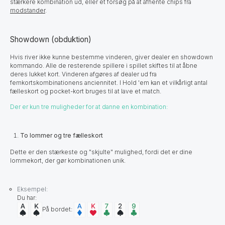
stærkere kombination ud, eller et forsøg på at afhente chips fra
modstander
.
Showdown (obduktion)
Hvis river ikke kunne bestemme vinderen, giver dealer en showdown
kommando. Alle de resterende spillere i spillet skiftes til at åbne
deres lukket kort. Vinderen afgøres af dealer ud fra
femkortskombinationens anciennitet. I Hold 'em kan et vilkårligt antal
fælleskort og pocket-kort bruges til at lave et match.
Der er kun tre muligheder for at danne en kombination:
To lommer og tre fælleskort
Dette er den stærkeste og "skjulte" mulighed, fordi det er dine
lommekort, der gør kombinationen unik.
Eksempel:
Du har:
På bordet: