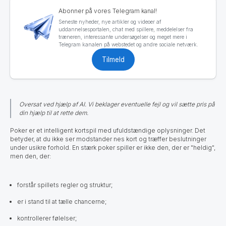
Abonner på vores Telegram kanal!
Seneste nyheder, nye artikler og videoer af
uddannelsesportalen, chat med spillere, meddelelser fra
træneren, interessante undersøgelser og meget mere i
Telegram kanalen på webstedet og andre sociale netværk.
Tilmeld
Oversat ved hjælp af AI. Vi beklager eventuelle fejl og vil sætte pris på
din hjælp til at rette dem.
Poker er et intelligent kortspil med ufuldstændige oplysninger. Det
betyder, at du ikke ser modstander nes kort og træffer beslutninger
under usikre forhold. En stærk poker spiller er ikke den, der er "heldig",
men den, der:
forstår spillets regler og struktur;
er i stand til at tælle chancerne;
kontrollerer følelser;