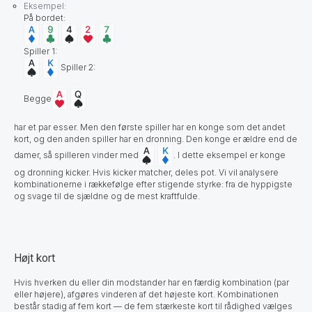
Eksempel:
På bordet:
Spiller 1:
Spiller 2:
Begge
har et par esser. Men den første spiller har en konge som det andet
kort, og den anden spiller har en dronning. Den konge er ældre end de
damer, så spilleren vinder med
. I dette eksempel er konge
og dronning kicker. Hvis kicker matcher, deles pot. Vi vil analysere
kombinationerne i rækkefølge efter stigende styrke: fra de hyppigste
og svage til de sjældne og de mest kraftfulde.
Højt kort
Hvis hverken du eller din modstander har en færdig kombination (par
eller højere), afgøres vinderen af det højeste kort. Kombinationen
består stadig af fem kort — de fem stærkeste kort til rådighed vælges