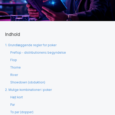
Indhold
1. Grundlæggende regler for poker
Preflop - distributionens begyndelse
Flop
Thorne
River
Showdown (obduktion)
2. Mulige kombinationer i poker
Højt kort
Par
To par (dopper)