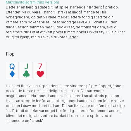
Mikrolimitdiagram (fuld version)
Dette er en færdig strategi til at spille startende hænder på preflop.
Efter det, vil du være i stand til straks at undgå mange fejl fra
nybegyndere, og det vil være meget lettere for dig at starte din
karriere som poker spiller. For at modtage NIVEAU 1 charts AF den
fulde version sammen med
videokurset
, der forklarer dem, skal du
registrere dig i et af ethvert
poker rum
fra poker University. Hvis du har
brug for hjælp, kan du skrive til vores
leder
.
Flop
Hvis det ikke var muligt at identificere vinderen på pre-floppet, åbner
dealer de første tre almindelige kort — flop. De kan ændre
magtbalancen. Nu åbnes handlen af spilleren i small blinds position.
Hvis han allerede har forladt spillet, åbnes handlen af den første aktive
deltager i draw med uret fra ham. Du kan ikke være den første til at sige
"
call
", fordi der ikke var noget bet før dig. I stedet for denne handling
bliver det muligt at overføre trækket til den næste spiller ved at
annoncere
en "check
".