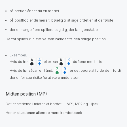
på preflop åbner du en handel
på postflop er du mere tilbøjelig til at sige ordet en af de første
der er mange flere spillere bag dig, der kan genskabe
Derfor spilles kun stærke start hænder fra den tidlige position.
Eksempel:
Hvis du har
eller, kan
du åbne med tillid.
Hvis du har sådan en hånd,
er det bedre at folde den, fordi
der er for stor risiko for at være understpar.
Midten position (MP)
Det er sæderne i midten af bordet — MP1, MP2 og Hijack.
Her er situationen allerede mere komfortabel: