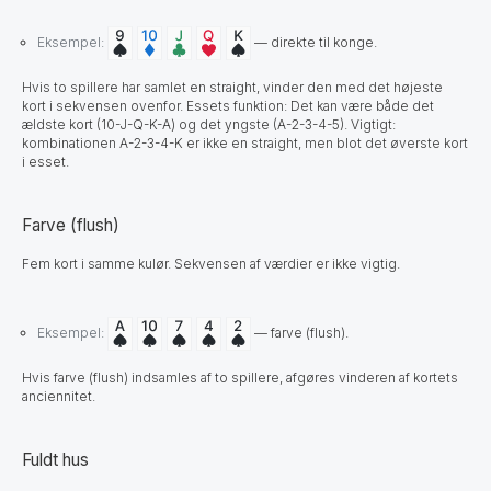
Eksempel:
— direkte til konge.
Hvis to spillere har samlet en straight, vinder den med det højeste
kort i sekvensen ovenfor. Essets funktion: Det kan være både det
ældste kort (10-J-Q-K-A) og det yngste (A-2-3-4-5). Vigtigt:
kombinationen A-2-3-4-K er ikke en straight, men blot det øverste kort
i esset.
Farve (flush)
Fem kort i samme kulør. Sekvensen af værdier er ikke vigtig.
Eksempel:
— farve (flush).
Hvis farve (flush) indsamles af to spillere, afgøres vinderen af kortets
anciennitet.
Fuldt hus