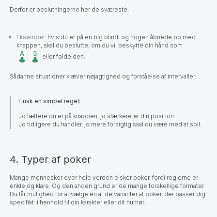
Derfor er beslutningerne her de sværeste.
Eksempel:
hvis du er på en big blind, og nogen åbnede op med
knappen, skal du beslutte, om du vil beskytte din hånd som
eller folde den.
Sådanne situationer kræver nøjagtighed og forståelse af intervaller.
Husk en simpel regel:
Jo tættere du er på knappen, jo stærkere er din position.
Jo tidligere du handler, jo mere forsigtig skal du være med at spil.
4. Typer af poker
Mange mennesker over hele verden elsker poker, fordi reglerne er
enkle og klare.
Og den anden grund
er de mange forskellige formater.
Du får mulighed for at vælge en af de varianter af poker, der passer dig
specifikt: i henhold til din karakter eller dit humør.