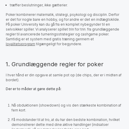
træffer beslutninger, ikke gætterier.
Poker kombinerer matematik, strategi, psykologi og disciplin. Derfor
er det for nogle bare en hobby, og for andre er det en indtægtskilde.
På poker University kan du gå fra en komplet nybegynder til en
selvsikker spiller. Vi analyserer spillet trin for trin: fra grundlæggende
regler til avancerede turneringsstrategier og cashgame poker.
Samtidig er et system med gratis træning gennem et
loyalitetsprogram
tilgængeligt for begyndere.
1. Grundlæggende regler for poker
I hver hånd er din opgave at samle pot op (de chips, der er i midten af
bordet).
Der er to måder at gøre dette på:
Nå obduktionen (showdown) og vis den stærkeste kombination af
fem kort.
Få modstander til at tro, at du har den bedste kombination, hvilket
demonstrerer dette med dine aktive handlinger (indsatser