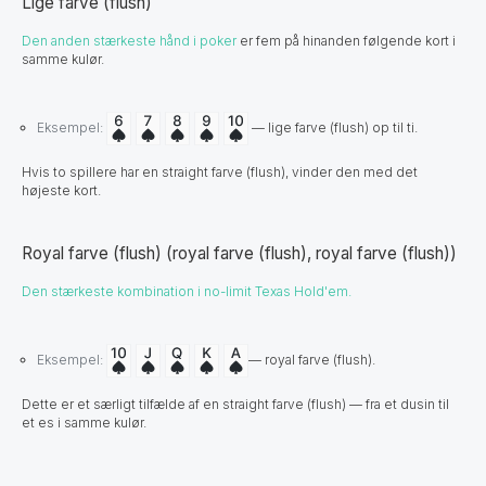
Lige farve (flush)
Den anden stærkeste hånd i poker
er fem på hinanden følgende kort i
samme kulør.
Eksempel:
— lige farve (flush) op til ti.
Hvis to spillere har en straight farve (flush), vinder den med det
højeste kort.
Royal farve (flush) (royal farve (flush), royal farve (flush))
Den stærkeste kombination i no-limit Texas Hold'em.
Eksempel:
— royal farve (flush).
Dette er et særligt tilfælde af en straight farve (flush) — fra et dusin til
et es i samme kulør.