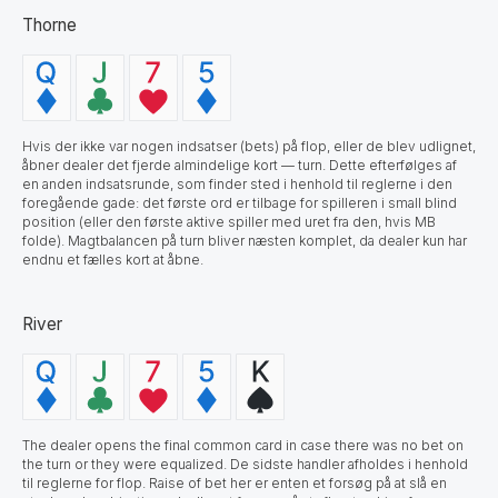
Thorne
Hvis der ikke var nogen indsatser (bets) på flop, eller de blev udlignet,
åbner dealer det fjerde almindelige kort — turn. Dette efterfølges af
en anden indsatsrunde, som finder sted i henhold til reglerne i den
foregående gade: det første ord er tilbage for spilleren i small blind
position (eller den første aktive spiller med uret fra den, hvis MB
folde). Magtbalancen på turn bliver næsten komplet, da dealer kun har
endnu et fælles kort at åbne.
River
The dealer opens the final common card in case there was no bet on
the turn or they were equalized. De sidste handler afholdes i henhold
til reglerne for flop. Raise of bet her er enten et forsøg på at slå en