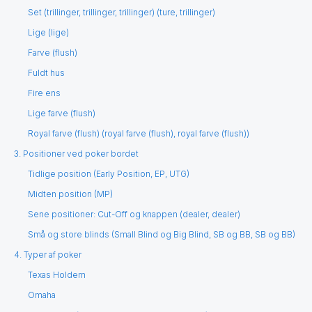
Set (trillinger, trillinger, trillinger) (ture, trillinger)
Lige (lige)
Farve (flush)
Fuldt hus
Fire ens
Lige farve (flush)
Royal farve (flush) (royal farve (flush), royal farve (flush))
3. Positioner ved poker bordet
Tidlige position (Early Position, EP, UTG)
Midten position (MP)
Sene positioner: Cut-Off og knappen (dealer, dealer)
Små og store blinds (Small Blind og Big Blind, SB og BB, SB og BB)
4. Typer af poker
Texas Holdem
Omaha