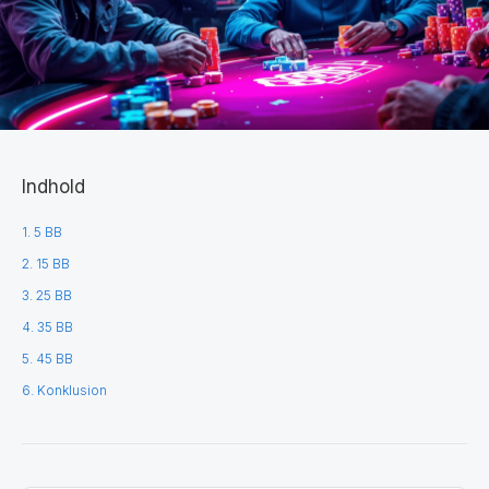
Indhold
1. 5 BB
2. 15 BB
3. 25 BB
4. 35 BB
5. 45 BB
6. Konklusion