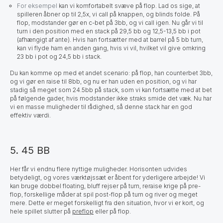
For eksempel
kan
vi komfortabelt svæve på flop. Lad os sige, at
spilleren åbner op til 2,5x, vi call på knappen, og blinds folde. På
flop, modstander gør en c-bet på 3bb, og vi call igen. Nu går vi til
turn i den position med en stack på 29,5 bb og 12,5-13,5 bb i pot
(afhængigt af ante). Hvis han fortsætter med at barrel på 5 bb turn,
kan vi flyde ham en anden gang, hvis vi vil, hvilket vil give omkring
23 bb i pot og 24,5 bb i stack.
Du kan komme op med et andet scenario: på flop, han counterbet 3bb,
og vi gør en raise til 8bb, og nu er han uden en position, og vi har
stadig så meget som 24.5bb på stack, som vi kan fortsætte med at bet
på følgende gader, hvis modstander ikke straks smide det væk. Nu har
vi en masse muligheder til rådighed, så denne stack har en god
effektiv værdi.
5. 45 BB
Her får vi endnu flere nyttige muligheder.
Horisonten udvides
betydeligt, og vores værktøjssæt er åbent for yderligere arbejde! Vi
kan bruge dobbel floating, bluff rejser på turn, reraise krige på pre-
flop, forskellige måder at spil post-flop på turn og river og meget
mere. Dette er meget forskelligt fra den situation, hvor vi er kort, og
hele spillet slutter på
preflop
eller på flop.