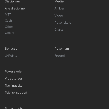
Discipliner
Medier
Alle discipliner
Artikler
MTT
Video
Cash
Poker skole
Other
Charts
Omaha
Bonusser
Poker rum
U-Points
Freeroll
Poker skole
Videokurser
Træningssko
Teknisk support
Subscribe to