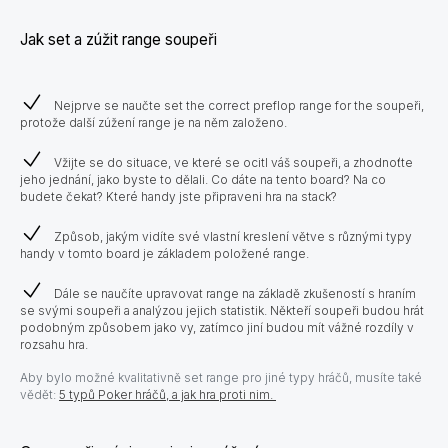
Jak set a zúžit range soupeři
Nejprve se naučte set the correct preflop range for the soupeři,
protože další zúžení range je na něm založeno.
Vžijte se do situace, ve které se ocitl váš soupeři, a zhodnoťte
jeho jednání, jako byste to dělali. Co dáte na tento board? Na co
budete čekat? Které handy jste připraveni hra na stack?
Způsob, jakým vidíte své vlastní kreslení větve s různými typy
handy v tomto board je základem položené range.
Dále se naučíte upravovat range na základě zkušeností s hraním
se svými soupeři a analýzou jejich statistik. Někteří soupeři budou hrát
podobným způsobem jako vy, zatímco jiní budou mít vážné rozdíly v
rozsahu hra.
Aby bylo možné kvalitativně set range pro jiné typy hráčů, musíte také
vědět:
5 typů Poker hráčů, a jak hra proti nim.