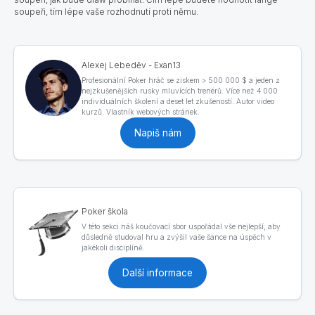
soupeři, tím lépe vaše rozhodnutí proti němu.
Alexej Lebeděv - Exan13
Profesionální Poker hráč se ziskem > 500 000 $ a jeden z
nejzkušenějších rusky mluvících trenérů. Více než 4 000
individuálních školení a deset let zkušeností. Autor video
kurzů. Vlastník webových stránek.
Napiš nám
Poker škola
V této sekci náš koučovací sbor uspořádal vše nejlepší, aby
důsledně studoval hru a zvýšil vaše šance na úspěch v
jakékoli disciplíně.
Další informace