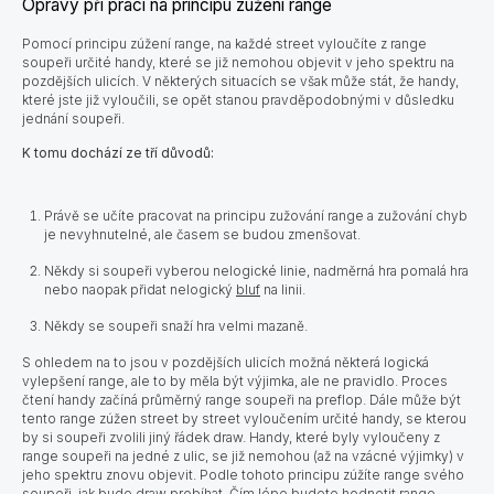
Opravy při práci na principu zúžení range
Pomocí principu zúžení range, na každé street vyloučíte z range
soupeři určité handy, které se již nemohou objevit v jeho spektru na
pozdějších ulicích. V některých situacích se však může stát, že handy,
které jste již vyloučili, se opět stanou pravděpodobnými v důsledku
jednání soupeři.
K tomu dochází ze tří důvodů:
Právě se učíte pracovat na principu zužování range a zužování chyb
je nevyhnutelné, ale časem se budou zmenšovat.
Někdy si soupeři vyberou nelogické linie, nadměrná hra pomalá hra
nebo naopak přidat nelogický
bluf
na linii.
Někdy se soupeři snaží hra velmi mazaně.
S ohledem na to jsou v pozdějších ulicích možná některá logická
vylepšení range, ale to by měla být výjimka, ale ne pravidlo. Proces
čtení handy začíná průměrný range soupeři na preflop. Dále může být
tento range zúžen street by street vyloučením určité handy, se kterou
by si soupeři zvolili jiný řádek draw. Handy, které byly vyloučeny z
range soupeři na jedné z ulic, se již nemohou (až na vzácné výjimky) v
jeho spektru znovu objevit. Podle tohoto principu zúžíte range svého
soupeři, jak bude draw probíhat. Čím lépe budete hodnotit range