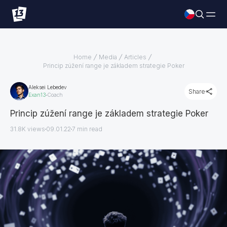
Home
Media
Articles
Princip zúžení range je základem strategie Poker
Aleksei Lebedev
Share
Exan13
Coach
Princip zúžení range je základem strategie Poker
31.8K views
09.01.22
7
min read