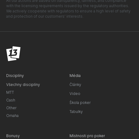
All our actions are based on transparency, fairness, and compliance
with the licensing requirements issued by the regulatory authorities.
We actively cooperate with regulators to ensure a high level of safety
and protection of our customers' interests.
Disciplíny
Média
Všechny disciplíny
Články
MTT
Video
Cash
Škola poker
Other
Tabulky
Omaha
Bonusy
Místnosti pro poker