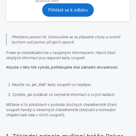
sociálních sítích.
Přihlásit se k odběru
Přeloženo pomocí AI. Omlouváme se za případné chyby a ocenili
bychom vaši pomoc při jejich opravě.
Poker je intelektuální hra s neúplnými informacemi. Hlavní částí
skrytých informací jsou kapesní karty soupeři.
Abyste v této hře vyhráli, potřebujete dvě základní dovednosti:
Naučte se, jak „
číst
“ karty soupeři co nejlépe;
Zjistěte, jak rozdávat co nejméně informací o svých kartách
.
Můžete si to představit v podobě útočných charakteristik (čtení
soupeři handy) a obranných charakteristik (skrývání a rozmazání
chápání naší ruka v očích soupeři).