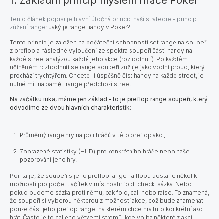
1. Základní princip myšlení hráče Poker
Tento článek popisuje hlavní útočný princip naší strategie – princip
zúžení range:
Jaký je range handy v Poker?
Tento princip je založen na počáteční schopnosti set range na soupeři
z preflop a následné vyloučení ze spektra soupeři části handy na
každé street analýzou každé jeho akce (rozhodnutí). Po každém
učiněném rozhodnutí se range soupeři zužuje jako vodní proud, který
prochází trychtýřem. Chcete-li úspěšně číst handy na každé street, je
nutné mít na paměti range předchozí street.
Na začátku ruka, máme jen základ – to je preflop range soupeři, který
odvodíme ze dvou hlavních charakteristik:
Průměrný range hry na poli hráčů v této preflop akci;
Zobrazené statistiky (HUD) pro konkrétního hráče nebo naše
pozorování jeho hry.
Pointa je, že soupeři s jeho preflop range na flopu dostane několik
možností pro počet tlačítek v místnosti: fold, check, sázka. Nebo
pokud budeme sázka proti němu, pak fold, call nebo raise. To znamená,
že soupeři si vyberou některou z možností akce, což bude znamenat
pouze část jeho preflop range, na kterém chce hra tuto konkrétní akci
hrát. Často je to calleno větvemi stromů, kde volba některé z akcí