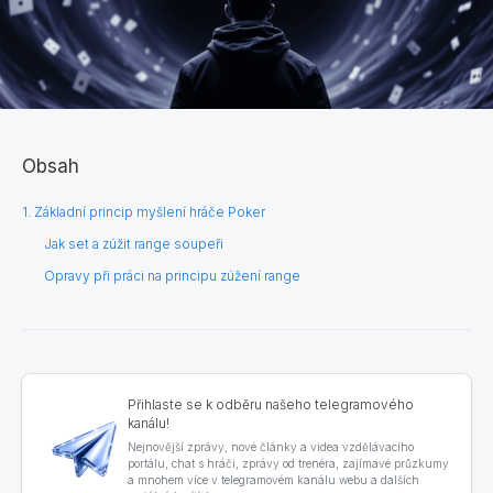
Obsah
1. Základní princip myšlení hráče Poker
Jak set a zúžit range soupeři
Opravy při práci na principu zúžení range
Přihlaste se k odběru našeho telegramového
kanálu!
Nejnovější zprávy, nové články a videa vzdělávacího
portálu, chat s hráči, zprávy od trenéra, zajímavé průzkumy
a mnohem více v telegramovém kanálu webu a dalších