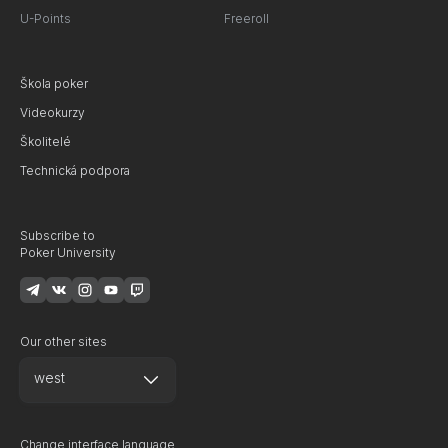
U-Points
Freeroll
Škola poker
Videokurzy
Školitelé
Technická podpora
Subscribe to
Poker University
Our other sites
west
Change interface language