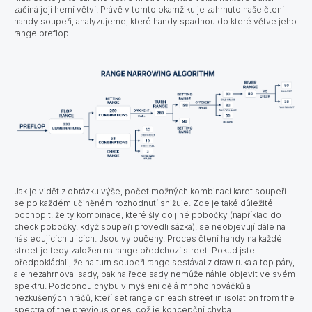
začíná její herní větví. Právě v tomto okamžiku je zahrnuto naše čtení
handy soupeři, analyzujeme, které handy spadnou do které větve jeho
range preflop.
Jak je vidět z obrázku výše, počet možných kombinací karet soupeři
se po každém učiněném rozhodnutí snižuje. Zde je také důležité
pochopit, že ty kombinace, které šly do jiné pobočky (například do
check pobočky, když soupeři provedli sázka), se neobjevují dále na
následujících ulicích. Jsou vyloučeny. Proces čtení handy na každé
street je tedy založen na range předchozí street. Pokud jste
předpokládali, že na turn soupeři range sestával z draw ruka a top páry,
ale nezahrnoval sady, pak na řece sady nemůže náhle objevit ve svém
spektru. Podobnou chybu v myšlení dělá mnoho nováčků a
nezkušených hráčů, kteří set range on each street in isolation from the
spectra of the previous ones, což je koncepční chyba.