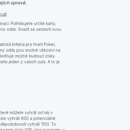
ejich opravě.
call
aci. Potřebujete určité karty,
eno odds. Snažit se sestavit svou
ická kritéria pro hraní Poker,
ný odds jsou možné vítězství na
hledňuje možné budoucí zisky.
ete jeden z vašich outs. A to je
které můžete vyhrát od něj v
ste vyhráli 600 a potenciálně
vděpodobností vyhráli 1100. To