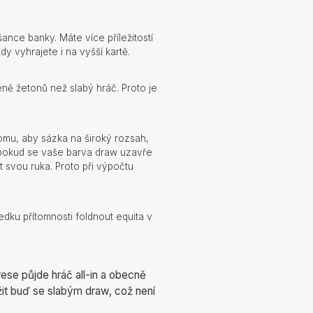
ance banky. Máte více příležitostí
dy vyhrajete i na vyšší kartě.
ě žetonů než slabý hráč. Proto je
omu, aby sázka na široký rozsah,
, pokud se vaše barva draw uzavře
t svou ruka. Proto při výpočtu
dku přítomnosti foldnout equita v
rese půjde hráč all-in a obecně
užit buď se slabým draw, což není