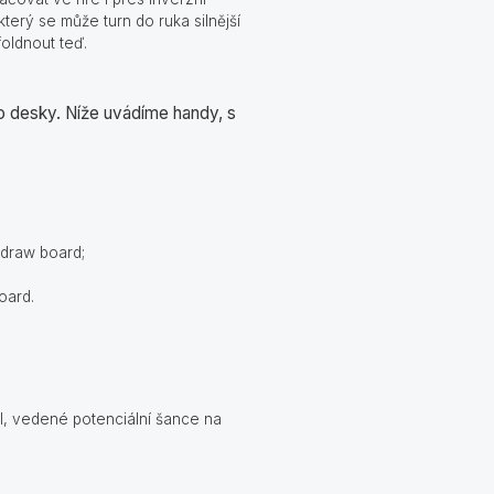
který se může turn do ruka silnější
foldnout teď.
no desky. Níže uvádíme handy, s
 draw board;
oard.
all, vedené potenciální šance na