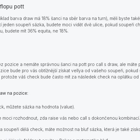
flopu pott
říklad barva draw má 18% šanci na sběr barva na turn), měli byste také
í jeden soupeři sázka, budete moci vidět dvě ulice, pokud soupeři ch
u, budete mít 36% equita, ne 18%.
z pozice a nemáte správnou šanci na pott pro call s draw, ale máte př
zice bude pro vás obtížnější získat vellya od vašeho soupeři, poku
, protože váš check bude často mít za následek check na oplátku od 
raw na pozice:
k, můžete sázka na hodnota (value).
e moci rozhodnout, zda raise vás nebo call s dokončenou kombinací.
a soupeři dělá check, máte možnost na bluf sázka, která je také zis