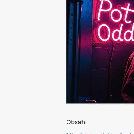
Obsah