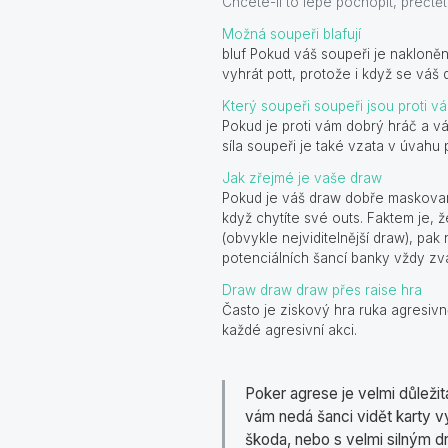
Chcete-li to lépe pochopit, přečtět
Možná soupeři blafují
bluf Pokud váš soupeři je nakloněn
vyhrát pott, protože i když se váš
Který soupeři soupeři jsou proti v
Pokud je proti vám dobrý hráč a 
síla soupeři je také vzata v úvahu
Jak zřejmé je vaše draw
Pokud je váš draw dobře maskovaný
když chytíte své outs. Faktem je,
(obvykle nejviditelnější draw), pak
potenciálních šancí banky vždy zv
Draw draw draw přes raise hra
Často je ziskový hra ruka agresivn
každé agresivní akci.
Poker agrese je velmi důležit
vám nedá šanci vidět karty vy
škoda, nebo s velmi silným d