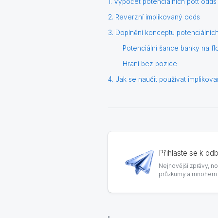
1. Výpočet potenciálních pott odds
2. Reverzní implikovaný odds
3. Doplnění konceptu potenciálníc
Potenciální šance banky na fl
Hraní bez pozice
4. Jak se naučit používat implikov
Přihlaste se k od
Nejnovější zprávy, no
průzkumy a mnohem ví