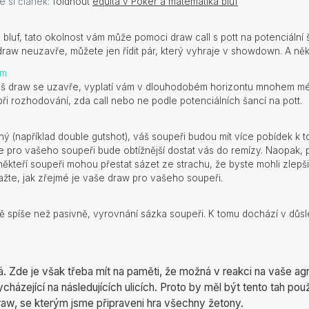
e si článek:
foldnout
equita v Poker a matematika bluf
 bluf, tato okolnost vám může pomoci draw call s pott na potenciální š
 draw neuzavře, můžete jen řídit pár, který vyhraje v showdown. A něk
ám
váš draw se uzavře, vyplatí vám v dlouhodobém horizontu mnohem mén
 při rozhodování, zda call nebo ne podle potenciálních šancí na pott.
 (například double gutshot), váš soupeři budou mít více pobídek k t
 že pro vašeho soupeři bude obtížnější dostat vás do remízy. Naopak
 někteří soupeři mohou přestat sázet ze strachu, že byste mohli zlepši
ažte, jak zřejmé je vaše draw pro vašeho soupeři.
ě spíše než pasivně, vyrovnání sázka soupeři. K tomu dochází v důsle
á. Zde je však třeba mít na paměti, že možná v reakci na vaše ag
cházející na následujících ulicích. Proto by měl být tento tah po
raw, se kterým jsme připraveni hra všechny žetony.