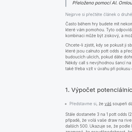
Přeloženo pomocí AI. Omlou
Nejprve si přečtěte článek o druhém
Často během hry budete mít nekompl
které vám pomohou. Tyto odpovídaj
kombinaci může být ziskový, a možn
Chcete-li zjistit, kdy se pokusit ji 
které jsou calnuto pott odds a př
budoucích ulicích, pokud dáte doh
Někdy call s nevýhodnou šancí na p
také třeba vzít v úvahu při pokus
1. Výpočet potenciální
Představme si
, že
váš
soupeři d
Stále dostanete 3 na 1 pott odds (
případě, že volá vaše draw na riv
dalších 500. Ukazuje se, že podle 