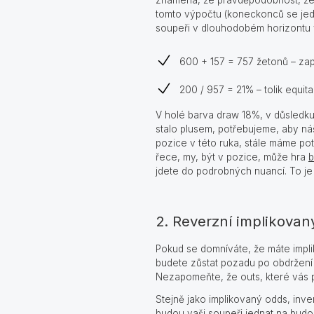
znamená, že pravděpodobnost, že h
tomto výpočtu (koneckonců se jedná
soupeři v dlouhodobém horizontu v
600 + 157 = 757 žetonů – zap
200 / 957 = 21% – tolik equi
V holé barva draw 18%, v důsledku 
stalo plusem, potřebujeme, aby ná
pozice v této ruka,
stále máme pote
řece, my, být v pozice, může hra
b
jdete do podrobných nuancí. To je 
2. Reverzní implikovan
Pokud se domníváte, že máte impli
budete zůstat pozadu po obdržení
Nezapomeňte, že outs, které vás p
Stejně jako implikovaný odds, inve
budou vaši soupeři jednat na budou