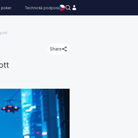
o poker
Technická podpora
pott
Share
ott