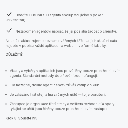
Uveďte ID klubu a ID agenta spolupracujícího s poker
univerzitou;
Nezapomeň agentovi napsat, že jsi poslal/a žádost o členství.
Neustále aktualizujeme seznam ověřených kříže. Jejich aktuální data
najdete v popisu každé aplikace na webu — ve formě tabulky.
DŮLEŽITÉ:
Vklady a výběry v aplikacích jsou prováděny pouze prostřednictvím
agenta. Standardní metody doplňování zde nefungují.
Hra nezačne, dokud agent nepotvrdí váš vstup do klubu.
Je zakázáno hrát stejná hra z různých účtů — to je porušení.
Zástupce je organizace třetí strany a veškerá rozhodnutí a spory
týkající se účtů jsou činěny pouze prostřednictvím zástupce.
Krok 8: Spusťte hru