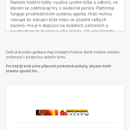
Namísto tradiční lobby využívá systém kříže a odborů, ve
kterém se odehrávají hry o skutečné peníze. Platforma
funguje prostřednictvím systému agenta. Hráči mohou
vstoupit do stávající kříže nebo se účastnit velkých
bazénů. Hra je k dispozici na mobilních zařízeních a
prostřednictvím desktopového klienta. Hlavními formáty
jsou cache, MTT, spin a čínský ananas. Bezpečnost,
vypořádání a podpora závisí na konkrétním agentovi
nebo správě klubu, proto je důležité zvolit důvěryhodné
Další dvě poker aplikace mají instalační funkce, které můžete snadno
partnery.
zvládnout s podporou našeho týmu.
Další informace
Pro každý krok jsme připravili podrobné pokyny, abyste mohli
snadno spustit hru.