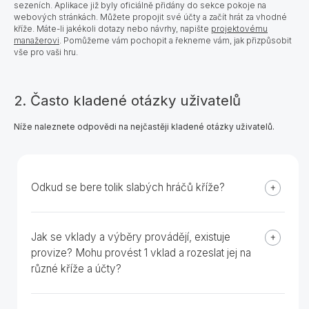
sezeních. Aplikace již byly oficiálně přidány do sekce pokoje na
webových stránkách. Můžete propojit své účty a začít hrát za vhodné
kříže. Máte-li jakékoli dotazy nebo návrhy, napište
projektovému
manažerovi
. Pomůžeme vám pochopit a řekneme vám, jak přizpůsobit
vše pro vaši hru.
2. Často kladené otázky uživatelů
Níže naleznete odpovědi na nejčastěji kladené otázky uživatelů.
Odkud se bere tolik slabých hráčů kříže?
Jak se vklady a výběry provádějí, existuje
provize? Mohu provést 1 vklad a rozeslat jej na
různé kříže a účty?