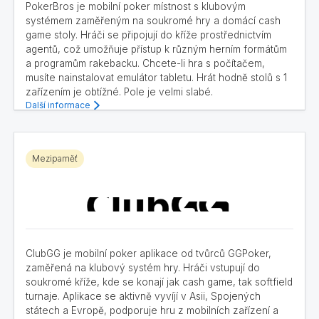
PokerBros je mobilní poker místnost s klubovým
systémem zaměřeným na soukromé hry a domácí cash
game stoly. Hráči se připojují do kříže prostřednictvím
agentů, což umožňuje přístup k různým herním formátům
a programům rakebacku. Chcete-li hra s počítačem,
musíte nainstalovat emulátor tabletu. Hrát hodně stolů s 1
zařízením je obtížné. Pole je velmi slabé.
Další informace
Mezipaměť
ClubGG je mobilní poker aplikace od tvůrců GGPoker,
zaměřená na klubový systém hry. Hráči vstupují do
soukromé kříže, kde se konají jak cash game, tak softfield
turnaje. Aplikace se aktivně vyvíjí v Asii, Spojených
státech a Evropě, podporuje hru z mobilních zařízení a