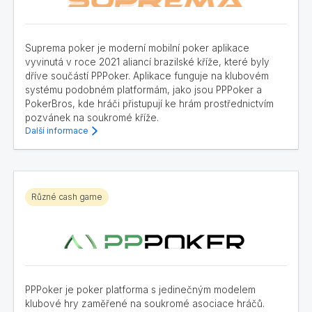
Suprema poker je moderní mobilní poker aplikace
vyvinutá v roce 2021 aliancí brazilské kříže, které byly
dříve součástí PPPoker. Aplikace funguje na klubovém
systému podobném platformám, jako jsou PPPoker a
PokerBros, kde hráči přistupují ke hrám prostřednictvím
pozvánek na soukromé kříže.
Další informace
Různé cash game
PPPoker je poker platforma s jedinečným modelem
klubové hry zaměřené na soukromé asociace hráčů.