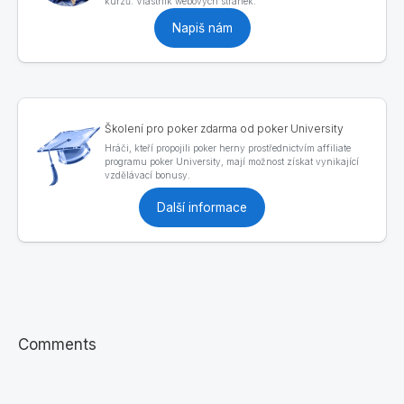
kurzů. Vlastník webových stránek.
Napiš nám
Školení pro poker zdarma od poker University
Hráči, kteří propojili poker herny prostřednictvím affiliate
programu poker University, mají možnost získat vynikající
vzdělávací bonusy.
Další informace
Comments