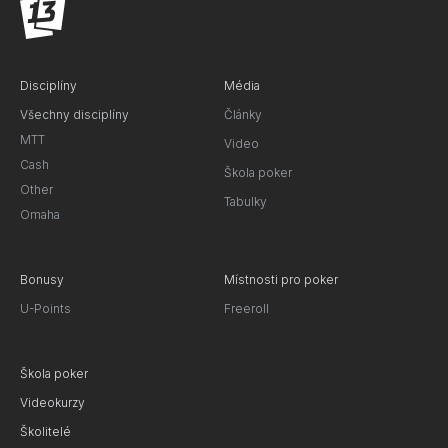
Disciplíny
Média
Všechny disciplíny
Články
MTT
Video
Cash
Škola poker
Other
Tabulky
Omaha
Bonusy
Místnosti pro poker
U-Points
Freeroll
Škola poker
Videokurzy
Školitelé