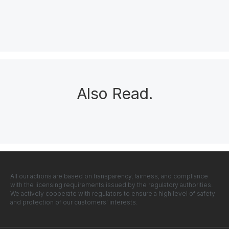
Also Read
.
All our actions are based on transparency, fairness, and compliance
with the licensing requirements issued by the regulatory authorities.
We actively cooperate with regulators to ensure a high level of safety
and protection of our customers' interests.