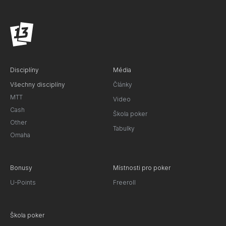
Disciplíny
Média
Všechny disciplíny
Články
MTT
Video
Cash
Škola poker
Other
Tabulky
Omaha
Bonusy
Místnosti pro poker
U-Points
Freeroll
Škola poker