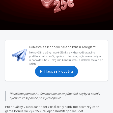
Přihlaste se k odběru našeho kanálu Telegram!
Nejnovější zprávy, nové články a videa vzdělávacího
portálu, chat s hráči, zprávy od trenéra, zajímavé ankety a
mnoho dalšího v Telegram kanálu webu a dalších sociálních
sítích.
Přihlásit se k odběru
Přeloženo pomocí AI. Omlouváme se za případné chyby a ocenili
bychom vaši pomoc při jejich opravě.
Pro nováčky v RedStar poker z naší školy nabízíme okamžitý cash
game bonus ve výši 25 € na jejich RedStar poker účet.