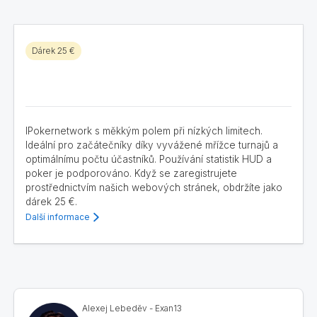
Dárek 25 €
IPokernetwork s měkkým polem při nízkých limitech.
Ideální pro začátečníky díky vyvážené mřížce turnajů a
optimálnímu počtu účastníků. Používání statistik HUD a
poker je podporováno. Když se zaregistrujete
prostřednictvím našich webových stránek, obdržíte jako
dárek 25 €.
Další informace
Alexej Lebeděv - Exan13