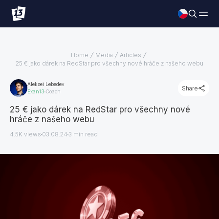
Home
Media
Articles
25 € jako dárek na RedStar pro všechny nové hráče z našeho webu
Aleksei Lebedev
Share
Exan13
Coach
25 € jako dárek na RedStar pro všechny nové
hráče z našeho webu
4.5K views
03.08.24
3
min read