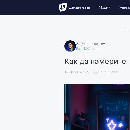
Дисциплини
Медии
Учили
Ho
Aleksei Lebedev
Exan13
Coach
Как да намерите 
10.3K views
15.03.22
15
min read