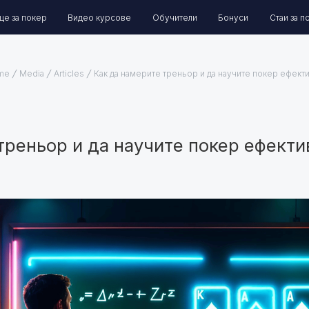
ще за покер
Видео курсове
Обучители
Бонуси
Стаи за п
me
Media
Articles
Как да намерите треньор и да научите покер ефект
треньор и да научите покер ефекти