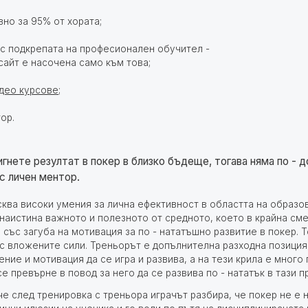
но за 95% от хората;
с подкрепата на професионален обучител -
айт е насочена само към това;
део курсове
;
тор.
игнете резултат в покер в близко бъдеще, тогава няма по - 
 с личен ментор.
сква високи умения за лична ефективност
в областта на образов
 наистина важното и полезното от средното, което в крайна см
 със загуба на мотивация за по - нататъшно развитие в покер. 
с вложените сили. Треньорът е допълнителна разходна позиция
ие и мотивация да се игра и развива, а на тези крила е много 
е превърне в повод за него да се развива по - нататък в тази 
че след тренировка с треньора играчът разбира, че покер не е