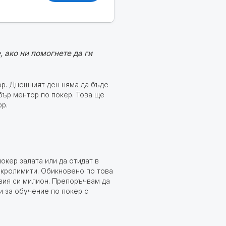
 ако ни помогнете да ги
ьор. Днешният ден няма да бъде
бър ментор по покер. Това ще
ор.
окер залата или да отидат в
икролимити. Обикновено по това
вия си милион. Препоръчвам да
и за обучение по покер с