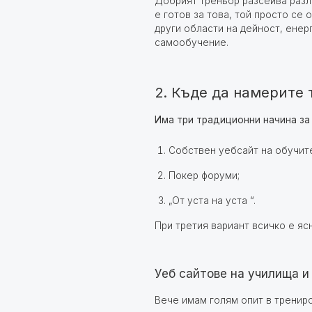
Добрият треньор разсейва разли
е готов за това, той просто се 
други области на дейност, ене
самообучение.
2. Къде да намерите 
Има три традиционни начина за
Собствен уебсайт на обучит
Покер форуми;
„От уста на уста “.
При третия вариант всичко е яс
Уеб сайтове на училища и
Вече имам голям опит в трениро