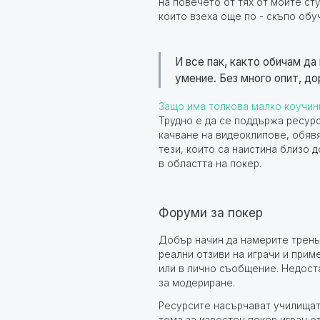
на повечето от тях от моите ст
които взеха още по - скъпо обу
И все пак, както обичам да
умение. Без много опит, до
Защо има толкова малко коучин
Трудно е да се поддържа ресурс
качване на видеоклипове, обявя
тези, които са наистина близо 
в областта на покер.
Форуми за покер
Добър начин да намерите трень
реални отзиви на играчи и прим
или в лично съобщение. Недост
за модериране.
Ресурсите насърчават училищата