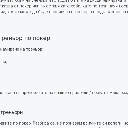
чни илюзии на ученика и го води по пътя на дисциплинираната 
отказва от покер или го оставя като хоби, като по този начин 
ргия, която може да бъде пропиляна на покер в продължение на
треньор по покер
 намиране на треньор:
еля;
но, това са препоръките на вашите приятели / познати. Нека ра
 треньори
вките по покер. Разбира се, не познавам всичките си колеги, н