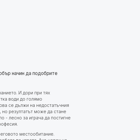
добър начин да подобрите
анието. И дори при тях
етка води до голямо
Това се дължи на недостатъчния
, но резултатът може да стане
по - лесно за играча да постигне
професия.
 неговото местообитание.