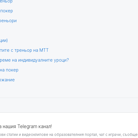
реньор
 покер
треньори
ции)
отите с треньор на МТТ
време на индивидуалните уроци?
на покер
ржание
а нашия Telegram канал!
ви статии и видеоклипове на образователния портал, чат с играчи, съобще