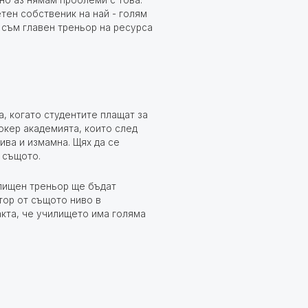
чно аз нямам проблеми с това.
тен собственик на най - голям
аз съм главен треньор на ресурса
, когато студентите плащат за
окер академията, които след
ива и измамна. Щях да се
а същото.
лищен треньор ще бъдат
тор от същото ниво в
кта, че училището има голяма