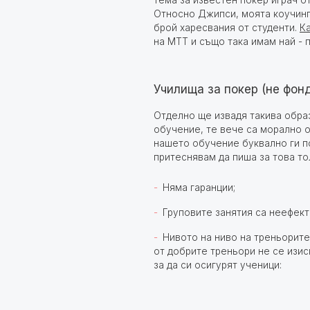
тема за известен покер играч о
Относно Джипси, моята коучинг 
брой харесвания от студенти.
К
на MTT и също така имам най - 
Училища за покер (не фон
Отделно ще извадя такива образ
обучение, те вече са морално о
нашето обучение буквално ги пс
притеснявам да пиша за това то
Няма гаранции;
Груповите занятия са неефект
Нивото на ниво на треньорите
от добрите треньори не се изис
за да си осигурят ученици: