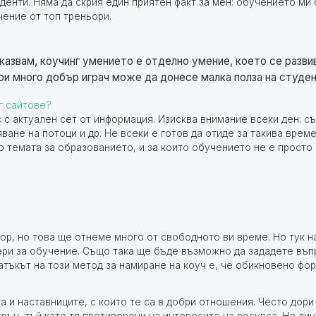
уденти. Няма да скрия един приятен факт за мен: обучението ми
чение от топ треньори.
 казвам, коучинг умението е отделно умение, което се разви
ри много добър играч може да донесе малка полза на студен
г сайтове?
 с актуален сет от информация. Изисква внимание всеки ден: с
ване на потоци и др. Не всеки е готов да отиде за такива време
до темата за образованието, и за които обучението не е просто
ор, но това ще отнеме много от свободното ви време.
Но тук н
ери за обучение. Също така ще бъде възможно да зададете въп
атъкът на този метод за намиране на коуч е, че обикновено фо
 и наставниците, с които те са в добри отношения. Често дори