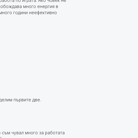
работа по играта. Ако човек не
освобождава много енергия в
 много години неефективно
зделим първите две.
о съм чувал много за работата