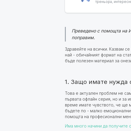
треньора, интересни
Преведено с помощта на И
поправим.
Здравейте на всички. Казвам се
най - обичайният формат на ста
бъде полезен материал за онези
1. Защо имате нужда 
Това е актуален проблем не сам
първата офлайн серия, но и за 
време имате чувството, че ще 
бъдете по - малко емоционални 
помощта на професионални мен
Има много начини да получите 