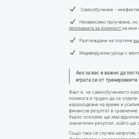
Самообучение - неефектив
Независимо проучване, но 
програмата за лоялност
на
моя с
Разглеждане на платени
ви
Индивидуални уроци с мен
Ако за вас е важно да пост
играта си от тренировките
Факт е, че самообучението изи
понякога е трудно да се отдели
изразходване на време и усилия
финансов резултат в сравнение 
бързо осезаем: ще има вдъхновен
значителен резултат, който ще с
Също така се случва напротив, 