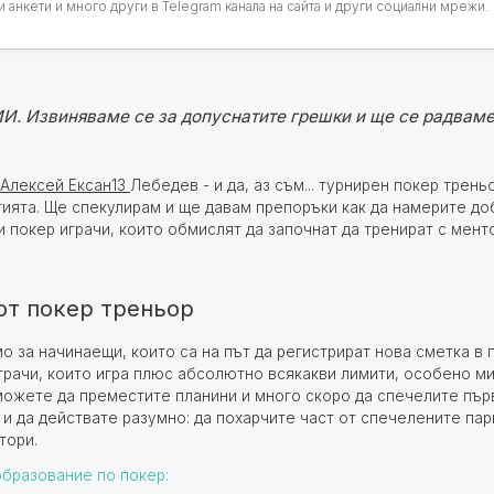
 анкети и много други в Telegram канала на сайта и други социални мрежи.
И. Извиняваме се за допуснатите грешки и ще се радваме,
Алексей Ексан13
Лебедев - и да, аз съм... турнирен покер трен
тията. Ще спекулирам и ще давам препоръки как да намерите до
 покер играчи, които обмислят да започнат да тренират с мент
от покер треньор
о за начинаещи, които са на път да регистрират нова сметка в п
играчи, които игра плюс абсолютно всякакви лимити, особено м
можете да преместите планини и много скоро да спечелите пър
и да действате разумно: да похарчите част от спечелените пар
тори.
образование по покер: