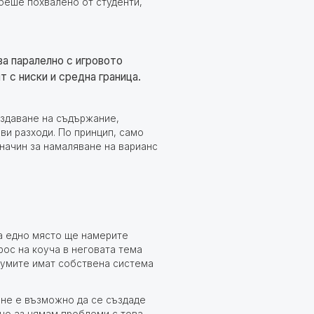
 беше похвалено от студенти,
ва паралелно с игровото
т с ниски и средна граница.
ъздаване на съдържание,
ви разходи. По принцип, само
 начин за намаляване на варианс
а едно място ще намерите
рос на коуча в неговата тема
румите имат собствена система
 не е възможно да се създаде