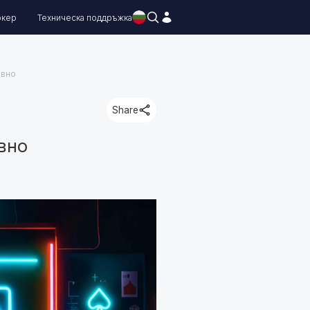
окер
Техническа поддръжка
ивно
Share
вно