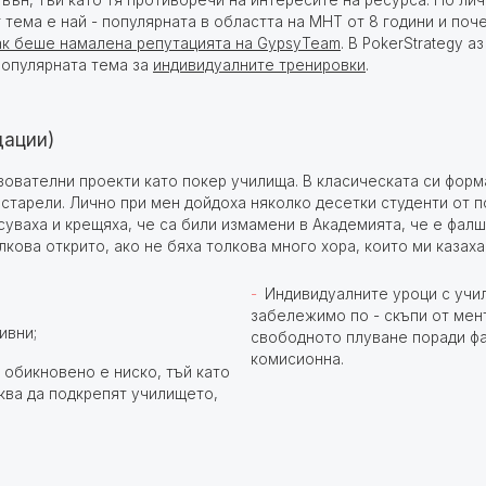
твън, тъй като тя противоречи на интересите на ресурса. Но ли
тема е най - популярната в областта на МНТ от 8 години и поче
ак беше намалена репутацията на GypsyTeam
. В PokerStrategy 
популярната тема за
индивидуалните тренировки
.
дации)
ователни проекти като покер училища. В класическата си форма
старели. Лично при мен дойдоха няколко десетки студенти от п
уваха и крещяха, че са били измамени в Академията, че е фалш
лкова открито, ако не бяха толкова много хора, които ми казах
Индивидуалните уроци с учи
забележимо по - скъпи от мен
ивни;
свободното плуване поради фа
комисионна.
 обикновено е ниско, тъй като
ква да подкрепят училището,