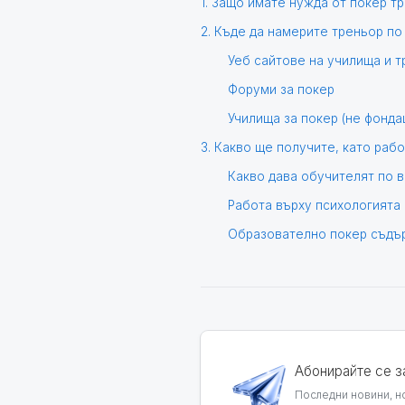
1. Защо имате нужда от покер т
2. Къде да намерите треньор по
Уеб сайтове на училища и 
Форуми за покер
Училища за покер (не фонда
3. Какво ще получите, като раб
Какво дава обучителят по 
Работа върху психологията 
Образователно покер съдъ
Абонирайте се з
Последни новини, но