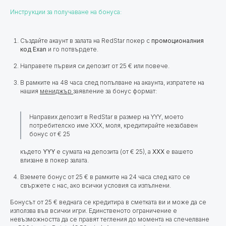
Инструкции за получаване на бонуса:
Създайте акаунт в залата на RedStar покер с
промоционалния
код Exan
и го потвърдете.
Направете първия си депозит от 25 € или повече.
В рамките на 48 часа след попълване на акаунта, изпратете на
нашия
мениджър
заявление за бонус формат:
Направих депозит в RedStar в размер на YYY, моето
потребителско име XXX, моля, кредитирайте незабавен
бонус от € 25
където
YYY
е сумата на депозита (от € 25), а
XXX
е вашето
влизане в покер залата.
Вземете бонус от 25 € в рамките на 24 часа след като се
свържете с нас, ако всички условия са изпълнени.
Бонусът от 25 € веднага се кредитира в сметката ви и може да се
използва във всички игри. Единственото ограничение е
невъзможността да се правят тегления до момента на спечелване