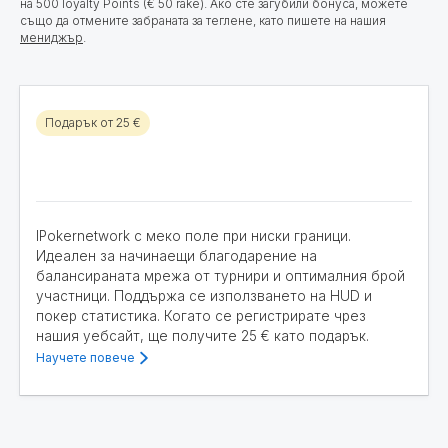
на 500 loyalty Points (€ 50 rake). Ако сте загубили бонуса, можете
също да отмените забраната за теглене, като пишете на нашия
мениджър
.
Подарък от 25 €
IPokernetwork с меко поле при ниски граници.
Идеален за начинаещи благодарение на
балансираната мрежа от турнири и оптималния брой
участници. Поддържа се използването на HUD и
покер статистика. Когато се регистрирате чрез
нашия уебсайт, ще получите 25 € като подарък.
Научете повече